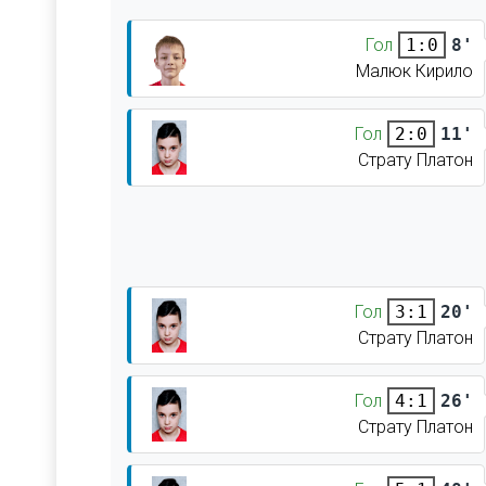
Гол
8'
1:0
Малюк Кирило
Гол
11'
2:0
Страту Платон
Гол
20'
3:1
Страту Платон
Гол
26'
4:1
Страту Платон