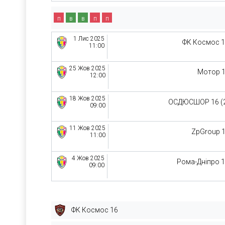
п
в
в
п
п
1 Лис 2025
ФК Космос 
11:00
25 Жов 2025
Мотор 
12:00
18 Жов 2025
ОСДЮСШОР 16 (
09:00
11 Жов 2025
ZpGroup 
11:00
4 Жов 2025
Рома-Дніпро 
09:00
ФК Космос 16