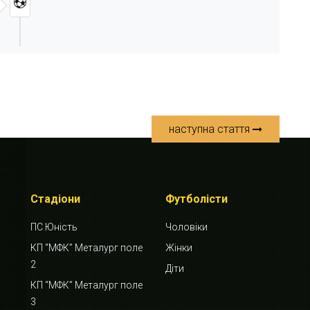
наступна стаття
Стадіони
Футболісти
ПС Юність
Чоловіки
КП “МФК” Металург поле
Жінки
2
Діти
КП “МФК” Металург поле
3