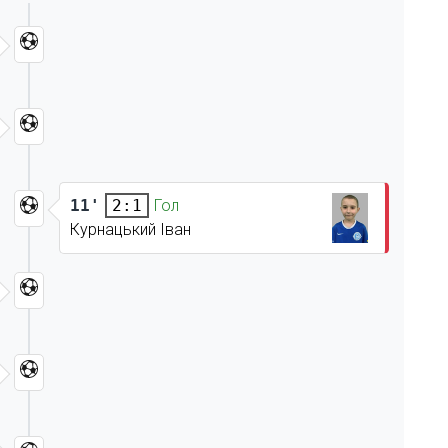
11'
Гол
2:1
Курнацький Іван