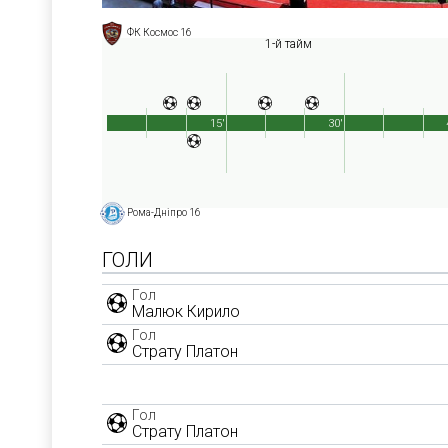
ФК Космос 16
1-й тайм
15'
30'
Рома-Дніпро 16
ГОЛИ
Гол
Малюк Кирило
Гол
Страту Платон
Гол
Страту Платон