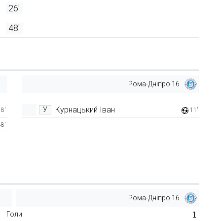
26'
48'
Рома-Дніпро 16
Курнацький Іван
У
8'
11'
48'
Рома-Дніпро 16
Голи
1