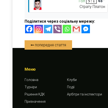
Гол
48'
5:1
Страту Платон
Поділитися через соціальну мережу:
попередня стаття
Меню
Головна
Клуби
Турніри
Події
Рішення КДК
Арбітри та інспектори
Призначення