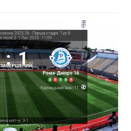
 сезону 2025-26 - Перша стадія
Тур 8
|
г поле 2
1 Лис 2025
-
11:00
|
:
1
 ЗАВЕРШЕНИЙ
Рома-Дніпро 16
В
П
В
В
П
Курнацький Іван
11'
ина матчу: 3-1