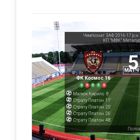
Чемпіонат ЗАФ 2016-17 р.н.
КП "МФК" Металур
5
МАТЧ
ФК Космос 16
В
П
В
В
П
Малюк Кирило
8'
Страту Платон
11'
Страту Платон
20'
Страту Платон
26'
Страту Платон
48'
Полов