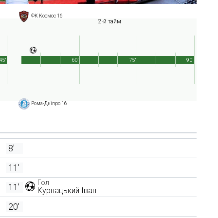
ФК Космос 16
2-й тайм
45'
60'
75'
90'
Рома-Дніпро 16
8'
11'
Гол
11'
Курнацький Іван
20'