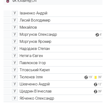
ФК Юнайтед Січ
Іваненко Андрій
У
Лисий Володимир
У
Михайлов
У
Моргунов Олександр
У
6'
Моргунов Яромир
У
Надодаєв Степан
У
Нетяга Євген
У
Павлюков Ігор
У
Тітовський Кирил
У
Тюлєнєв Ілля
У
19'
39'
Шевченко Андрій
У
12'
Щедрин В'ячеслав
У
39'
Ябченко Олександр
У