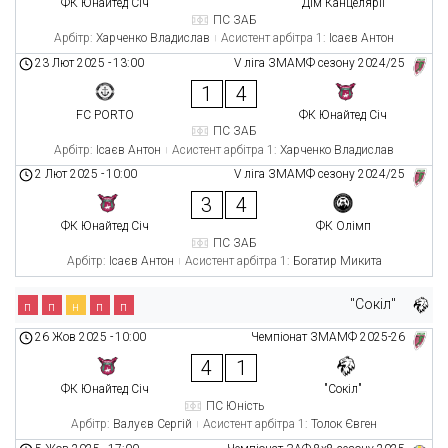
ФК Юнайтед Січ
Дім Канцелярії
ПС ЗАБ
Арбітр:
Харченко Владислав
Асистент арбітра 1:
Ісаєв Антон
23 Лют 2025
-
13:00
V ліга ЗМАМФ сезону 2024/25
1
4
FC PORTO
ФК Юнайтед Січ
ПС ЗАБ
Арбітр:
Ісаєв Антон
Асистент арбітра 1:
Харченко Владислав
2 Лют 2025
-
10:00
V ліга ЗМАМФ сезону 2024/25
3
4
ФК Юнайтед Січ
ФК Олімп
ПС ЗАБ
Арбітр:
Ісаєв Антон
Асистент арбітра 1:
Богатир Микита
"Сокіл"
п
п
н
п
п
26 Жов 2025
-
10:00
Чемпіонат ЗМАМФ 2025-26
4
1
ФК Юнайтед Січ
"Сокіл"
ПС Юність
Арбітр:
Валуєв Сергій
Асистент арбітра 1:
Толок Євген