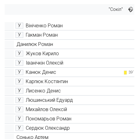
"Сокіл"
Вініченко Роман
У
Гакман Роман
У
Данилюк Роман
Жуков Кирило
У
Іванічкін Олексій
У
Канюк Денис
У
39'
Карпюк Костянтин
У
Лисенко Денис
У
Люшинський Едуард
У
Михайлов Олексій
У
Пономарьов Роман
У
Сердюк Олександр
У
Сонько Артем