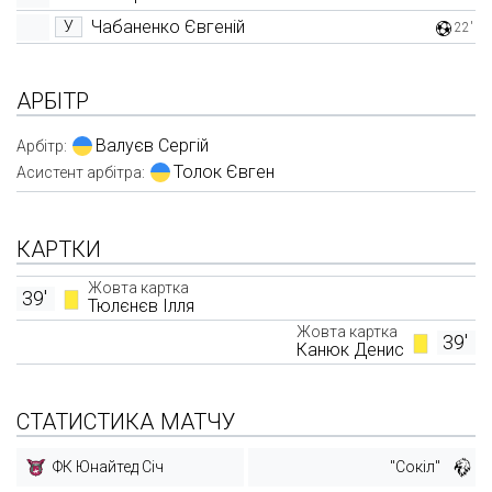
Чабаненко Євгеній
У
22'
АРБІТР
Валуєв Сергій
Арбітр:
Толок Євген
Асистент арбітра:
КАРТКИ
Жовта картка
39'
Тюлєнєв Ілля
Жовта картка
39'
Канюк Денис
СТАТИСТИКА МАТЧУ
ФК Юнайтед Січ
"Сокіл"