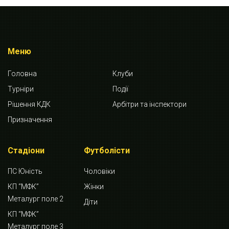
Меню
Головна
Клуби
Турніри
Події
Рішення КДК
Арбітри та інспектори
Призначення
Стадіони
Футболісти
ПС Юність
Чоловіки
КП “МФК”
Жінки
Металург поле 2
Діти
КП “МФК”
Металург поле 3