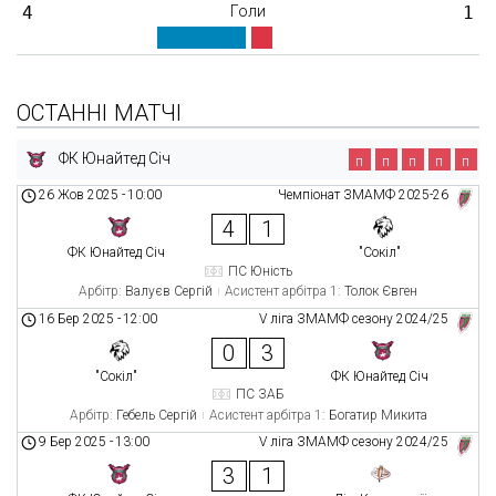
4
Голи
1
ОСТАННІ МАТЧІ
ФК Юнайтед Січ
п
п
п
п
п
26 Жов 2025
-
10:00
Чемпіонат ЗМАМФ 2025-26
4
1
ФК Юнайтед Січ
"Сокіл"
ПС Юність
Арбітр:
Валуєв Сергій
Асистент арбітра 1:
Толок Євген
16 Бер 2025
-
12:00
V ліга ЗМАМФ сезону 2024/25
0
3
"Сокіл"
ФК Юнайтед Січ
ПС ЗАБ
Арбітр:
Гебель Сергій
Асистент арбітра 1:
Богатир Микита
9 Бер 2025
-
13:00
V ліга ЗМАМФ сезону 2024/25
3
1