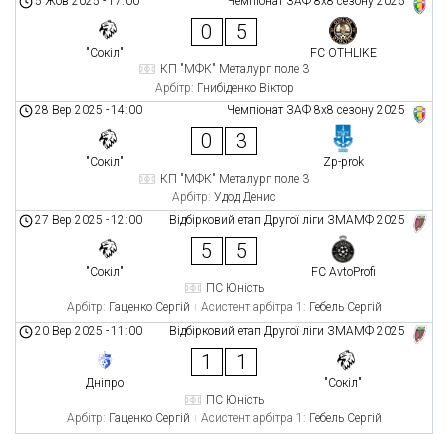
5 Жов 2025
-
17:00
Чемпіонат ЗАФ 8x8 сезону 2025
0
5
"Сокіл"
FC OTHLIKE
КП "МФК" Металург поле 3
Арбітр:
Гнибіденко Віктор
28 Вер 2025
-
14:00
Чемпіонат ЗАФ 8x8 сезону 2025
0
3
"Сокіл"
Zp-prok
КП "МФК" Металург поле 3
Арбітр:
Удод Денис
27 Вер 2025
-
12:00
Відбірковий етап Другої ліги ЗМАМФ 2025
5
5
"Сокіл"
FC AvtoProfi
ПС Юність
Арбітр:
Гаценко Сергій
Асистент арбітра 1:
Гебель Сергій
20 Вер 2025
-
11:00
Відбірковий етап Другої ліги ЗМАМФ 2025
1
1
Дніпро
"Сокіл"
ПС Юність
Арбітр:
Гаценко Сергій
Асистент арбітра 1:
Гебель Сергій