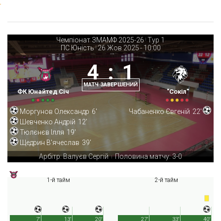
Чемпіонат ЗМАМФ 2025-26
Тур 1
|
ПС Юність
26 Жов 2025
-
10:00
|
4
:
1
МАТЧ ЗАВЕРШЕНИЙ
ФК Юнайтед Січ
"Сокіл"
Моргунов Олександр
6'
Чабаненко Євгеній
22'
Шевченко Андрій
12'
Тюлєнєв Ілля
19'
Щедрин В'ячеслав
39'
Арбітр: Валуєв Сергій
Половина матчу: 3-0
|
1-й тайм
2-й тайм
7'
13'
20'
27'
33'
40'