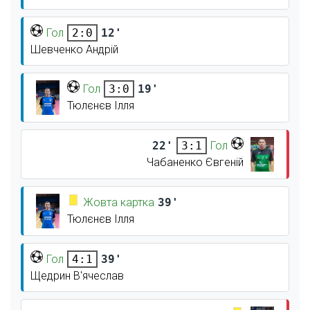
Гол
12'
2:0
Шевченко Андрій
Гол
19'
3:0
Тюлєнєв Ілля
22'
Гол
3:1
Чабаненко Євгеній
Жовта картка
39'
Тюлєнєв Ілля
Гол
39'
4:1
Щедрин В'ячеслав