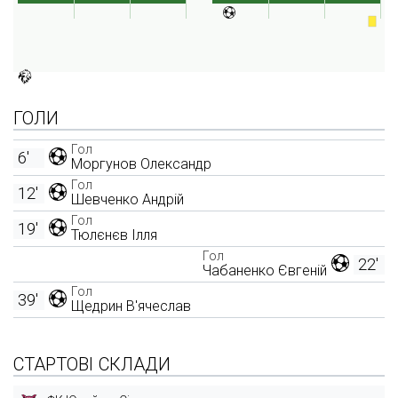
ГОЛИ
Гол
6'
Моргунов Олександр
Гол
12'
Шевченко Андрій
Гол
19'
Тюлєнєв Ілля
Гол
22'
Чабаненко Євгеній
Гол
39'
Щедрин В'ячеслав
СТАРТОВІ СКЛАДИ