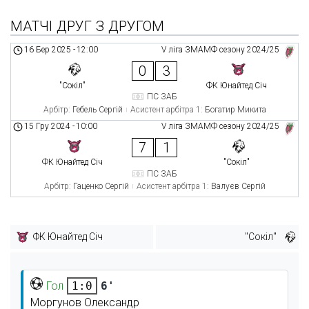
МАТЧІ ДРУГ З ДРУГОМ
16 Бер 2025
-
12:00
V ліга ЗМАМФ сезону 2024/25
0
3
"Сокіл"
ФК Юнайтед Січ
ПС ЗАБ
Арбітр:
Гебель Сергій
Асистент арбітра 1:
Богатир Микита
15 Гру 2024
-
10:00
V ліга ЗМАМФ сезону 2024/25
7
1
ФК Юнайтед Січ
"Сокіл"
ПС ЗАБ
Арбітр:
Гаценко Сергій
Асистент арбітра 1:
Валуєв Сергій
ФК Юнайтед Січ
"Сокіл"
Гол
6'
1:0
Моргунов Олександр