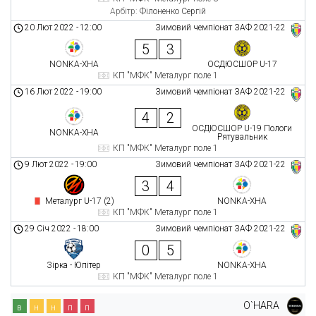
Арбітр:
Філоненко Сергій
20 Лют 2022
-
12:00
Зимовий чемпіонат ЗАФ 2021-22
5
3
NONKA-ХНА
ОСДЮСШОР U-17
КП "МФК" Металург поле 1
16 Лют 2022
-
19:00
Зимовий чемпіонат ЗАФ 2021-22
4
2
ОСДЮСШОР U-19 Пологи
NONKA-ХНА
Рятувальник
КП "МФК" Металург поле 1
9 Лют 2022
-
19:00
Зимовий чемпіонат ЗАФ 2021-22
3
4
Металург U-17 (2)
NONKA-ХНА
КП "МФК" Металург поле 1
29 Січ 2022
-
18:00
Зимовий чемпіонат ЗАФ 2021-22
0
5
Зірка - Юпітер
NONKA-ХНА
КП "МФК" Металург поле 1
O`HARA
в
н
н
п
п