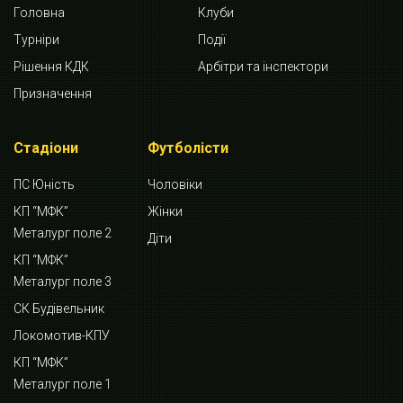
Головна
Клуби
Турніри
Події
Рішення КДК
Арбітри та інспектори
Призначення
Стадіони
Футболісти
ПС Юність
Чоловіки
КП “МФК”
Жінки
Металург поле 2
Діти
КП “МФК”
Металург поле 3
СК Будівельник
Локомотив-КПУ
КП “МФК”
Металург поле 1