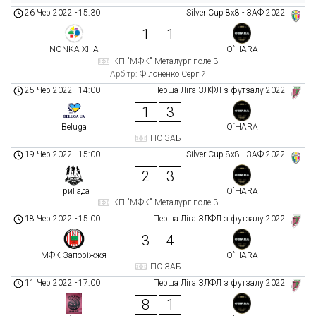
26 Чер 2022
-
15:30
Silver Cup 8х8 - ЗАФ 2022
1
1
NONKA-ХНА
O`HARA
КП "МФК" Металург поле 3
Арбітр:
Філоненко Сергій
25 Чер 2022
-
14:00
Перша Ліга ЗЛФЛ з футзалу 2022
1
3
Beluga
O`HARA
ПС ЗАБ
19 Чер 2022
-
15:00
Silver Cup 8х8 - ЗАФ 2022
2
3
ТриГада
O`HARA
КП "МФК" Металург поле 3
18 Чер 2022
-
15:00
Перша Ліга ЗЛФЛ з футзалу 2022
3
4
МФК Запоріжжя
O`HARA
ПС ЗАБ
11 Чер 2022
-
17:00
Перша Ліга ЗЛФЛ з футзалу 2022
8
1