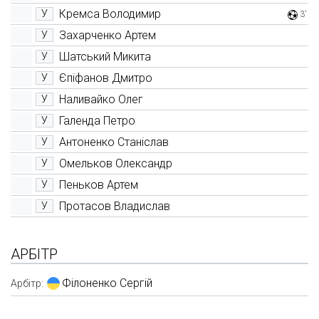
Кремса Володимир
У
3'
Захарченко Артем
У
Шатський Микита
У
Єпіфанов Дмитро
У
Наливайко Олег
У
Галенда Петро
У
Антоненко Станіслав
У
Омельков Олександр
У
Пеньков Артем
У
Протасов Владислав
У
АРБІТР
Філоненко Сергій
Арбітр: