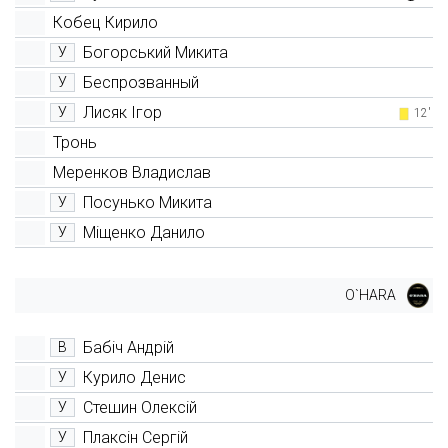
Кобец Кирило
Богорський Микита
У
Беспрозванный
У
Лисяк Ігор
У
12'
Тронь
Меренков Владислав
Посунько Микита
У
Міщенко Данило
У
O`HARA
Бабіч Андрій
В
Курило Денис
У
Стешин Олексій
У
Плаксін Сергій
У