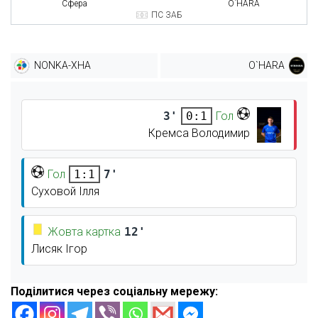
Сфера
O`HARA
ПС ЗАБ
NONKA-ХНА
O`HARA
3'
Гол
0:1
Кремса Володимир
Гол
7'
1:1
Суховой Ілля
Жовта картка
12'
Лисяк Ігор
Поділитися через соціальну мережу: