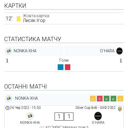
КАРТКИ
Жовта картка
12'
Лисяк Ігор
СТАТИСТИКА МАТЧУ
NONKA-ХНА
O`HARA
1
Голи
1
ОСТАННІ МАТЧІ
NONKA-ХНА
н
п
в
в
н
26 Чер 2022
-
15:30
Silver Cup 8х8 - ЗАФ 2022
1
1
NONKA-ХНА
O`HARA
КП "МФК" Металург поле 3