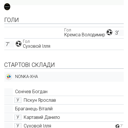
ГОЛИ
Гол
3'
Кремса Володимир
Гол
7'
Суховой Ілля
СТАРТОВІ СКЛАДИ
NONKA-ХНА
Сєнічев Богдан
Піскун Ярослав
У
Браганець Віталій
Картавий Данило
У
Суховой Ілля
У
7'