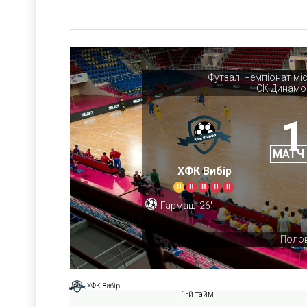
Футзал. Чемпіонат мі
СК Динамо
1
МАТЧ
ХФК Вибір
Н
П
П
П
П
Гармаш
26'
Полов
ХФК Вибір
1-й тайм