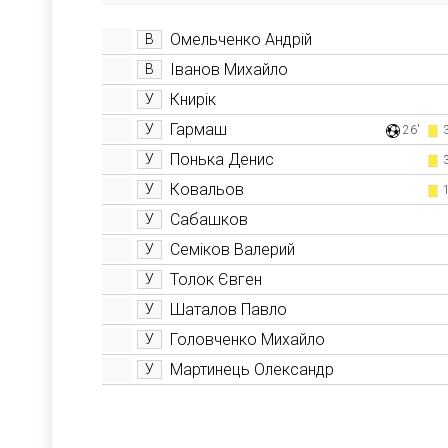
Омельченко Андрій
В
Іванов Михайло
В
Книрік
У
Гармаш
У
26'
Понька Денис
У
Ковальов
У
Сабашков
У
Семіков Валерий
У
Толок Євген
У
Шаталов Павло
У
Головченко Михайло
У
Мартинець Олександр
У