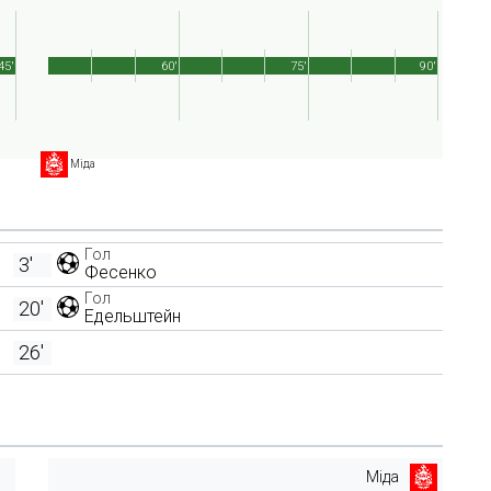
45'
60'
75'
90'
Міда
Гол
3'
Фесенко
Гол
20'
Едельштейн
26'
Міда