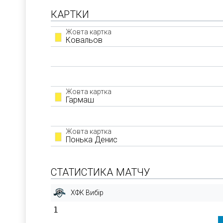
КАРТКИ
Жовта картка
Ковальов
Жовта картка
Гармаш
Жовта картка
Понька Денис
СТАТИСТИКА МАТЧУ
ХФК Вибір
1