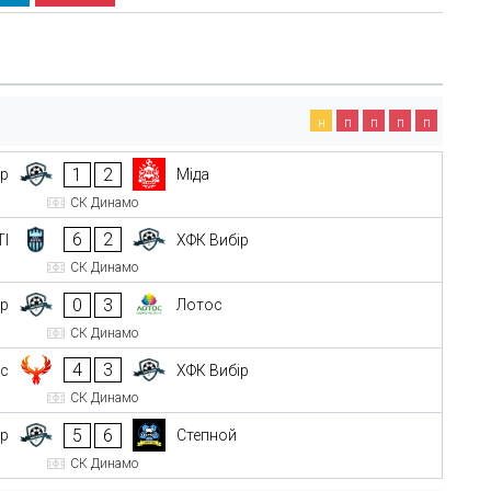
н
п
п
п
п
1
2
ір
Міда
СК Динамо
6
2
ТІ
ХФК Вибір
СК Динамо
0
3
ір
Лотос
СК Динамо
4
3
кс
ХФК Вибір
СК Динамо
5
6
ір
Степной
СК Динамо