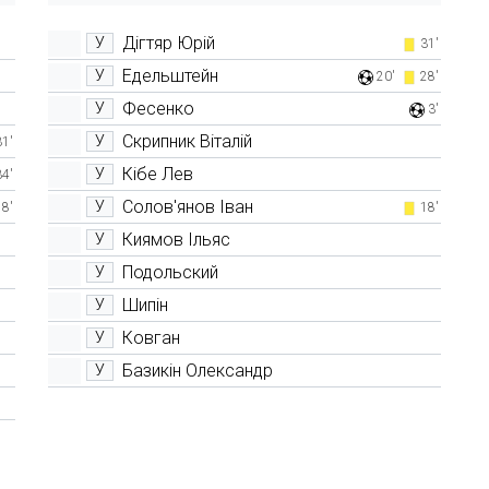
Дігтяр Юрій
У
31'
Едельштейн
У
20'
28'
Фесенко
У
3'
Скрипник Віталій
У
31'
Кібе Лев
У
34'
Солов'янов Іван
У
18'
18'
Киямов Ільяс
У
Подольский
У
Шипін
У
Ковган
У
Базикін Олександр
У