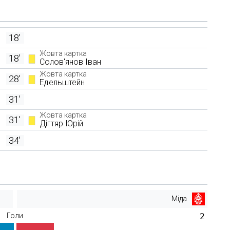
18'
Жовта картка
18'
Солов'янов Іван
Жовта картка
28'
Едельштейн
31'
Жовта картка
31'
Дігтяр Юрій
34'
Міда
Голи
2