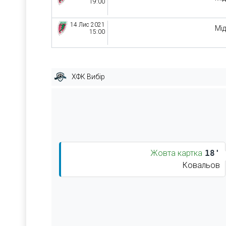
19:00
14 Лис 2021
Мі
15:00
ХФК Вибір
Жовта картка
18'
Ковальов