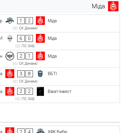
Міда
1
2
ір
Міда
СК Динамо
6
0
И
Міда
ПС ЗАБ
2
1
он
Міда
СК Динамо
3
8
да
ВБТІ
СК Динамо
2
2
да
Віват-Інвест
ПС ЗАБ
2
4
да
ХФК Вибір