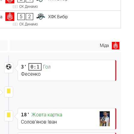
СК Динамо
5
2
да
ХФК Вибір
СК Динамо
Міда
3'
Гол
0:1
Фесенко
18'
Жовта картка
Солов'янов Іван