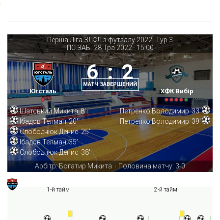
Перша Ліга ЗЛФЛ з футзалу 2022
Тур 3
|
ПС ЗАБ
28 Тра 2022
-
15:00
|
6
:
2
МАТЧ ЗАВЕРШЕНИЙ
Югсталь
ХФК Вибір
Шатський Микита
8'
Петренко Володимир
33'
Ібадов Телман
20'
Петренко Володимир
39'
Слободнюк Денис
25'
Ібадов Телман
35'
Слободнюк Денис
38'
Арбітр: Богатир Микита
Половина матчу: 3-0
|
1-й тайм
2-й тайм