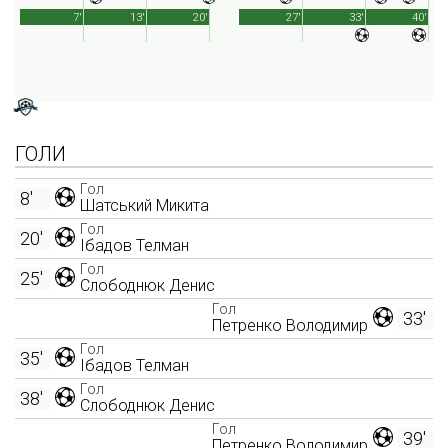
7'
13'
20'
27'
33'
40'
ГОЛИ
Гол
8'
Шатський Микита
Гол
20'
Ібадов Телман
Гол
25'
Слободнюк Денис
Гол
33'
Петренко Володимир
Гол
35'
Ібадов Телман
Гол
38'
Слободнюк Денис
Гол
39'
Петренко Володимир