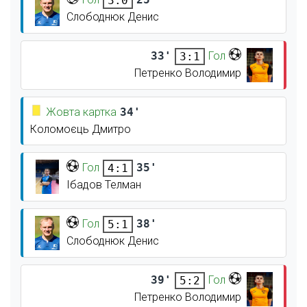
3:0
Слободнюк Денис
33'
Гол
3:1
Петренко Володимир
Жовта картка
34'
Коломоєць Дмитро
Гол
35'
4:1
Ібадов Телман
Гол
38'
5:1
Слободнюк Денис
39'
Гол
5:2
Петренко Володимир