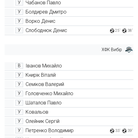
Чабанов Павло
У
Болдирев Дмитро
У
Ворко Денис
У
Слободнюк Денис
У
25'
38'
ХФК Вибір
Іванов Михайло
В
Книрік Віталій
У
Семіков Валерий
У
Головченко Михайло
У
Шаталов Павло
У
Ковальов
У
Олейник Сергій
У
Петренко Володимир
У
33'
39'