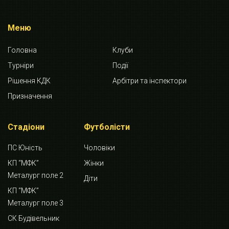
Меню
Головна
Клуби
Турніри
Події
Рішення КДК
Арбітри та інспектори
Призначення
Стадіони
Футболісти
ПС Юність
Чоловіки
КП “МФК”
Жінки
Металург поле 2
Діти
КП “МФК”
Металург поле 3
СК Будівельник