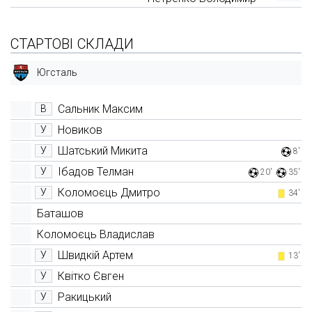
СТАРТОВІ СКЛАДИ
Югсталь
Сальник Максим
В
Новиков
У
Шатський Микита
У
8'
Ібадов Телман
У
20'
35'
Коломоєць Дмитро
У
34'
Баташов
Коломоєць Владислав
Швидкій Артем
У
13'
Квітко Євген
У
Ракицький
У