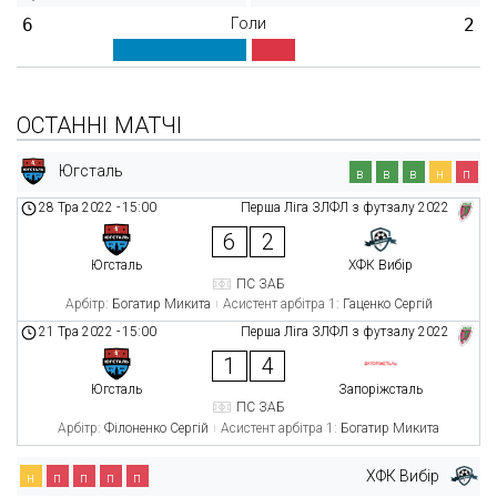
6
Голи
2
ОСТАННІ МАТЧІ
Югсталь
в
в
в
н
п
28 Тра 2022
-
15:00
Перша Ліга ЗЛФЛ з футзалу 2022
6
2
Югсталь
ХФК Вибір
ПС ЗАБ
Арбітр:
Богатир Микита
Асистент арбітра 1:
Гаценко Сергій
21 Тра 2022
-
15:00
Перша Ліга ЗЛФЛ з футзалу 2022
1
4
Югсталь
Запоріжсталь
ПС ЗАБ
Арбітр:
Філоненко Сергій
Асистент арбітра 1:
Богатир Микита
ХФК Вибір
н
п
п
п
п