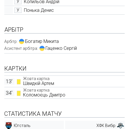
Копильов Андрій
У
Понька Денис
У
АРБІТР
Богатир Микита
Арбітр:
Гаценко Сергій
Асистент арбітра:
КАРТКИ
Жовта картка
13'
Швидкій Артем
Жовта картка
34'
Коломоєць Дмитро
СТАТИСТИКА МАТЧУ
Югсталь
ХФК Вибір