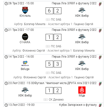
28 Тра 2022
-
15:00
Перша Ліга ЗЛФЛ з футзалу 2022
6
2
Югсталь
ХФК Вибір
ПС ЗАБ
Арбітр:
Богатир Микита
Асистент арбітра 1:
Гаценко Сергій
21 Тра 2022
-
17:00
Перша Ліга ЗЛФЛ з футзалу 2022
1
2
O`HARA
ХФК Вибір
ПС ЗАБ
Арбітр:
Філоненко Сергій
Асистент арбітра 1:
Богатир Микита
14 Тра 2022
-
16:00
Перша Ліга ЗЛФЛ з футзалу 2022
5
3
Beluga
ХФК Вибір
ПС ЗАБ
Арбітр:
Філоненко Сергій
Асистент арбітра 1:
Гаценко Сергій
20 Лют 2022
-
15:00
Футзал. Чемпіонат міста ДРУГА ліга 2021-2022
1
2
ХФК Вибір
Міда
СК Динамо
13 Лют 2022
-
19:00
Кубок Запоріжжя з футзалу