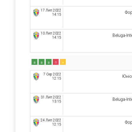
17 Лип 2022
Фо
14:15
10 Лип 2022
Beluga-Int
14:15
в
в
в
п
н
7 Сер 2022
Юні
12:15
31 Лип 2022
Beluga-Int
13:15
24 Лип 2022
Фо
12:15