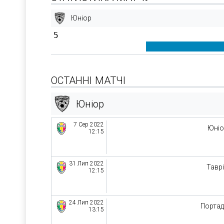
Юніор
5
ОСТАННІ МАТЧІ
Юніор
7 Сер 2022
Юні
12:15
31 Лип 2022
Тавр
12:15
24 Лип 2022
Порта
13:15