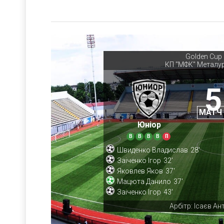
Golden Cup 
КП "МФК" Металур
5
МАТЧ
Юніор
В
В
В
В
П
Швиденко Владислав
28'
Заіченко Ігор
32'
Яковлев Яков
37'
Мацюта Данило
37'
Заіченко Ігор
43'
Арбітр: Ісаєв Ан