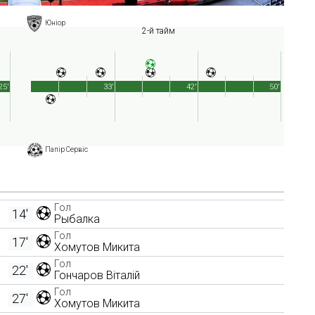
Юніор
2-й тайм
25'
33'
42'
50'
Папір Сервіс
Гол
14'
Рыбалка
Гол
17'
Хомутов Микита
Гол
22'
Гончаров Віталій
Гол
27'
Хомутов Микита