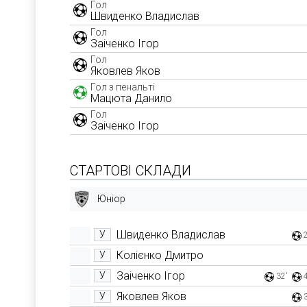
Гол
Швиденко Владислав
Гол
Заіченко Ігор
Гол
Яковлев Яков
Гол з пенальті
Мацюта Данило
Гол
Заіченко Ігор
СТАРТОВІ СКЛАДИ
Юніор
Швиденко Владислав
У
Колієнко Дмитро
У
Заіченко Ігор
У
32'
Яковлев Яков
У