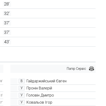
28'
32'
37'
37'
43'
Папір Сервіс
Гайдаржийський Євген
В
28'
Пронін Валерій
У
Головін Дмитро
У
43'
Ковальов Ігор
У
37'