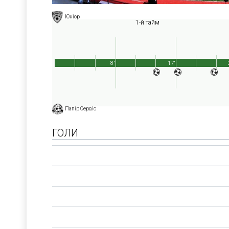
Юніор
1-й тайм
8'
17'
Папір Сервіс
ГОЛИ