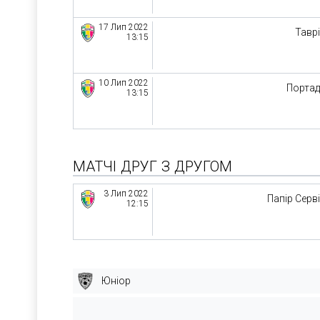
17 Лип 2022
Тавр
13:15
10 Лип 2022
Порта
13:15
МАТЧІ ДРУГ З ДРУГОМ
3 Лип 2022
Папір Серв
12:15
Юніор