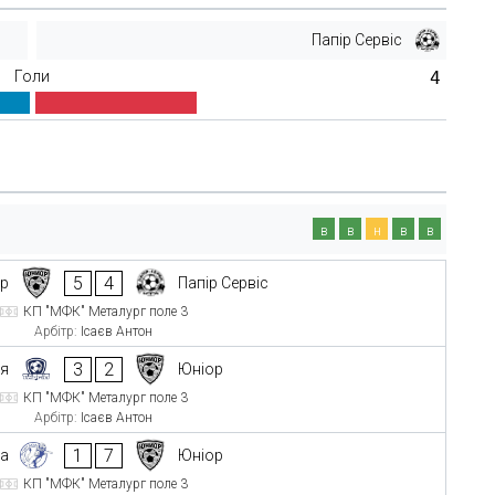
Папір Сервіс
Голи
4
в
в
н
в
в
5
4
ор
Папір Сервіс
КП "МФК" Металург поле 3
Арбітр:
Ісаєв Антон
3
2
ія
Юніор
КП "МФК" Металург поле 3
Арбітр:
Ісаєв Антон
1
7
да
Юніор
КП "МФК" Металург поле 3