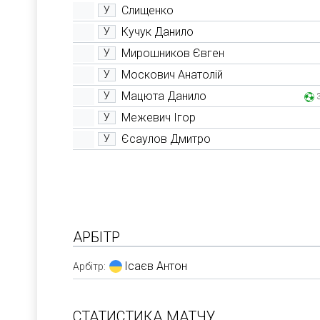
Слищенко
У
Кучук Данило
У
Мирошников Євген
У
Москович Анатолій
У
Мацюта Данило
У
Межевич Ігор
У
Єсаулов Дмитро
У
АРБІТР
Ісаєв Антон
Арбітр:
СТАТИСТИКА МАТЧУ