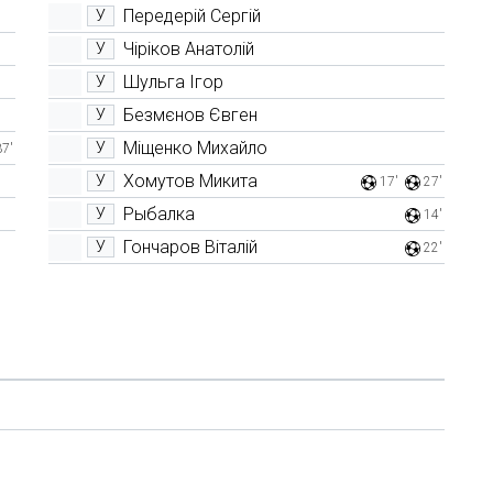
Передерій Сергій
У
Чіріков Анатолій
У
Шульга Ігор
У
Безмєнов Євген
У
Міщенко Михайло
У
37'
Хомутов Микита
У
17'
27'
Рыбалка
У
14'
Гончаров Віталій
У
22'