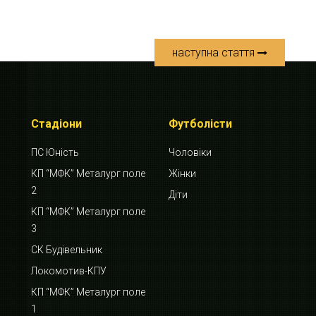
наступна стаття
Стадіони
Футболісти
ПС Юність
Чоловіки
КП “МФК” Металург поле
Жінки
2
Діти
КП “МФК” Металург поле
3
СК Будівельник
Локомотив-КПУ
КП “МФК” Металург поле
1