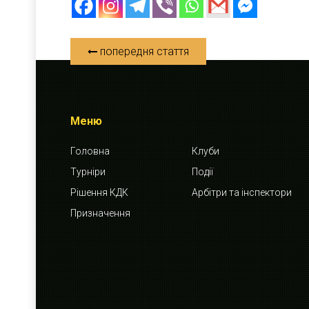
попередня стаття
Меню
Головна
Клуби
Турніри
Події
Рішення КДК
Арбітри та інспектори
Призначення