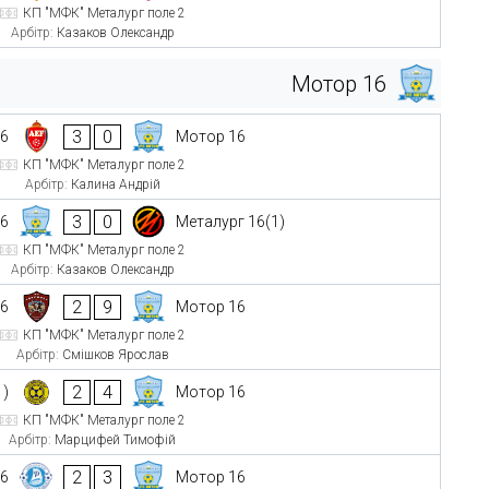
КП "МФК" Металург поле 2
Арбітр:
Казаков Олександр
Мотор 16
3
0
16
Мотор 16
КП "МФК" Металург поле 2
Арбітр:
Калина Андрій
3
0
16
Металург 16(1)
КП "МФК" Металург поле 2
Арбітр:
Казаков Олександр
2
9
16
Мотор 16
КП "МФК" Металург поле 2
Арбітр:
Смішков Ярослав
2
4
1)
Мотор 16
КП "МФК" Металург поле 2
Арбітр:
Марцифей Тимофій
2
3
16
Мотор 16