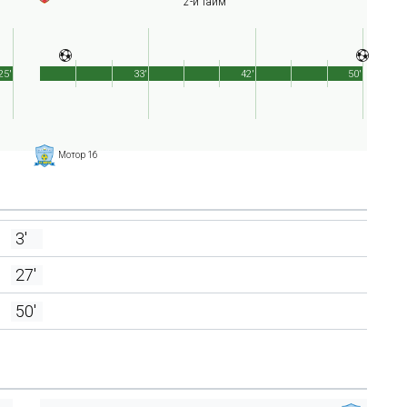
2-й тайм
25'
33'
42'
50'
Мотор 16
3'
27'
50'