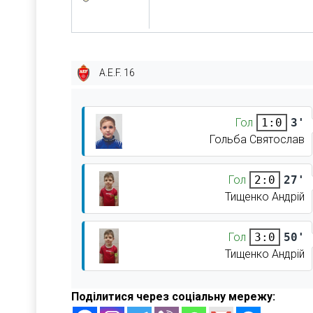
A.E.F. 16
Гол
3'
1:0
Гольба Святослав
Гол
27'
2:0
Тищенко Андрій
Гол
50'
3:0
Тищенко Андрій
Поділитися через соціальну мережу: