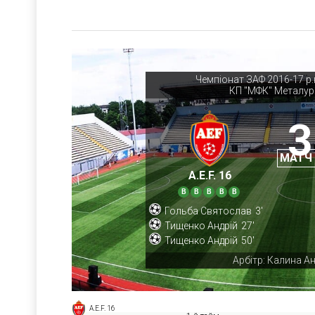
Чемпіонат ЗАФ 2016-17 р.н
КП "МФК" Металур
3
МАТЧ
A.E.F. 16
В
В
В
В
В
Гольба Святослав
3'
Тищенко Андрій
27'
Тищенко Андрій
50'
Арбітр: Калина Ан
A.E.F. 16