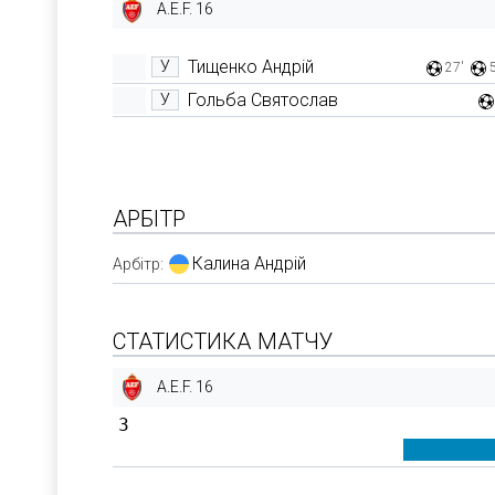
A.E.F. 16
Тищенко Андрій
У
27'
Гольба Святослав
У
АРБІТР
Калина Андрій
Арбітр:
СТАТИСТИКА МАТЧУ
A.E.F. 16
3