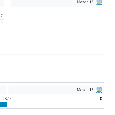
Мотор 16
50'
3'
Мотор 16
Голи
0