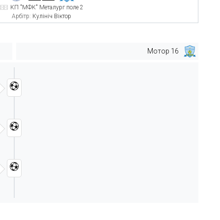
КП "МФК" Металург поле 2
Арбітр:
Кулініч Віктор
Мотор 16