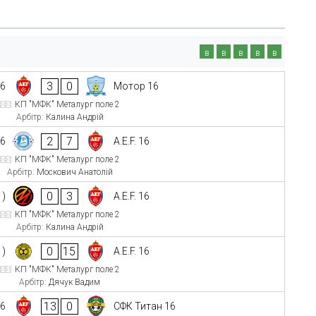
в
в
в
в
в
3
0
16
Мотор 16
КП "МФК" Металург поле 2
Арбітр:
Калина Андрій
2
7
16
A.E.F. 16
КП "МФК" Металург поле 2
Арбітр:
Москович Анатолій
0
3
1)
A.E.F. 16
КП "МФК" Металург поле 2
Арбітр:
Калина Андрій
0
15
1)
A.E.F. 16
КП "МФК" Металург поле 2
Арбітр:
Дячук Вадим
13
0
16
СФК Титан 16