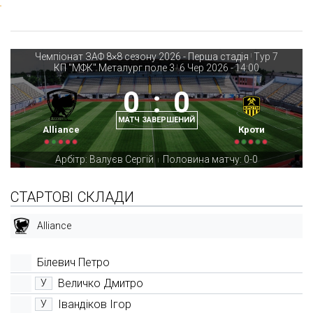
Чемпіонат ЗАФ 8×8 сезону 2026 - Перша стадія
Тур 7
|
КП "МФК" Металург поле 3
6 Чер 2026
-
14:00
|
0
:
0
МАТЧ ЗАВЕРШЕНИЙ
Alliance
Кроти
Арбітр: Валуєв Сергій
Половина матчу: 0-0
|
СТАРТОВІ СКЛАДИ
Alliance
Білевич Петро
Величко Дмитро
У
Івандіков Ігор
У