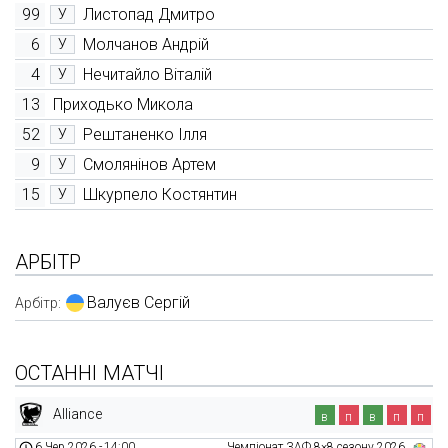
99
Листопад Дмитро
У
6
Молчанов Андрій
У
4
Нечитайло Віталій
У
13
Приходько Микола
52
Рештаненко Ілля
У
9
Смолянінов Артем
У
15
Шкурпело Костянтин
У
АРБІТР
Валуєв Сергій
Арбітр:
ОСТАННІ МАТЧІ
Alliance
в
п
в
п
п
6 Чер 2026
-
14:00
Чемпіонат ЗАФ 8×8 сезону 2026