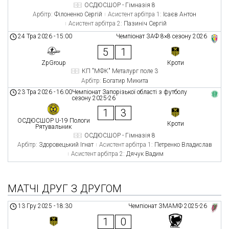
ОСДЮСШОР - Гімназія 8
Арбітр:
Філоненко Сергій
Асистент арбітра 1:
Ісаєв Антон
Асистент арбітра 2:
Пазиніч Сергій
24 Тра 2026
-
15:00
Чемпіонат ЗАФ 8×8 сезону 2026
5
1
ZpGroup
Кроти
КП "МФК" Металург поле 3
Арбітр:
Богатир Микита
23 Тра 2026
-
16:00
Чемпіонат Запорізької області з футболу
сезону 2025-26
1
3
ОСДЮСШОР U-19 Пологи
Кроти
Рятувальник
ОСДЮСШОР - Гімназія 8
Арбітр:
Здоровецький Ігнат
Асистент арбітра 1:
Петренко Владислав
Асистент арбітра 2:
Дячук Вадим
МАТЧІ ДРУГ З ДРУГОМ
13 Гру 2025
-
18:30
Чемпіонат ЗМАМФ 2025-26
1
0