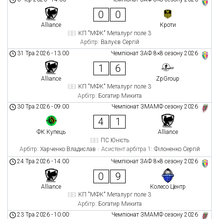
0
0
Alliance
Кроти
КП "МФК" Металург поле 3
Арбітр:
Валуєв Сергій
31 Тра 2026
-
13:00
Чемпіонат ЗАФ 8×8 сезону 2026
1
6
Alliance
ZpGroup
КП "МФК" Металург поле 3
Арбітр:
Богатир Микита
30 Тра 2026
-
09:00
Чемпіонат ЗМАМФ сезону 2026
4
1
ФК Купець
Alliance
ПС Юність
Арбітр:
Харченко Владислав
Асистент арбітра 1:
Філоненко Сергій
24 Тра 2026
-
14:00
Чемпіонат ЗАФ 8×8 сезону 2026
0
9
Alliance
Колесо Центр
КП "МФК" Металург поле 3
Арбітр:
Богатир Микита
23 Тра 2026
-
10:00
Чемпіонат ЗМАМФ сезону 2026