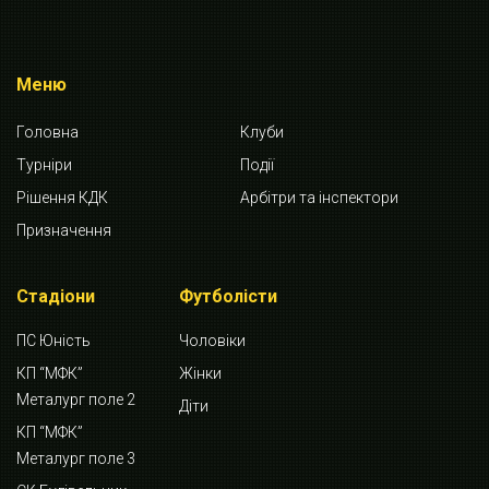
Меню
Головна
Клуби
Турніри
Події
Рішення КДК
Арбітри та інспектори
Призначення
Стадіони
Футболісти
ПС Юність
Чоловіки
КП “МФК”
Жінки
Металург поле 2
Діти
КП “МФК”
Металург поле 3