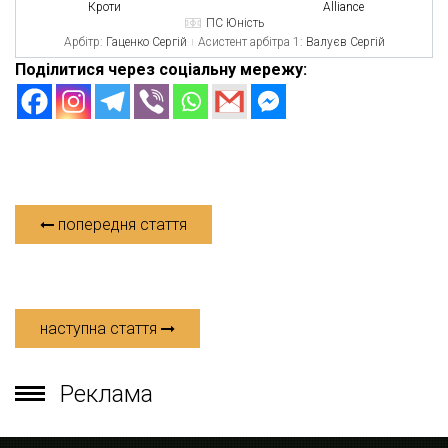
Кроти
Alliance
ПС Юність
Арбітр:
Гаценко Сергій
Асистент арбітра 1:
Валуєв Сергій
Поділитися через соціальну мережу:
попередня стаття
наступна стаття
Реклама