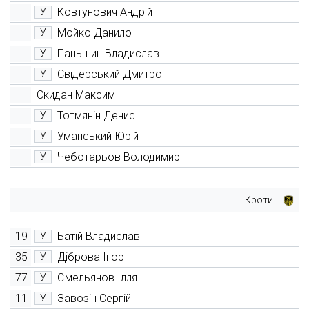
Ковтунович Андрій
У
Мойко Данило
У
Паньшин Владислав
У
Свідерський Дмитро
У
Скидан Максим
Тотмянін Денис
У
Уманський Юрій
У
Чеботарьов Володимир
У
Кроти
19
Батій Владислав
У
35
Діброва Ігор
У
77
Ємельянов Ілля
У
11
Завозін Сергій
У