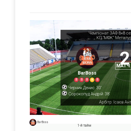
Чемпіонат ЗАФ 8×8 се
КП "МФК" Металур
2
МАТЧ
BarBoss
П
П
П
Н
П
Черник Денис
30'
Сорокопуд Андрій
38'
Арбітр: Ісаєв Ан
BarBoss
1-й тайм