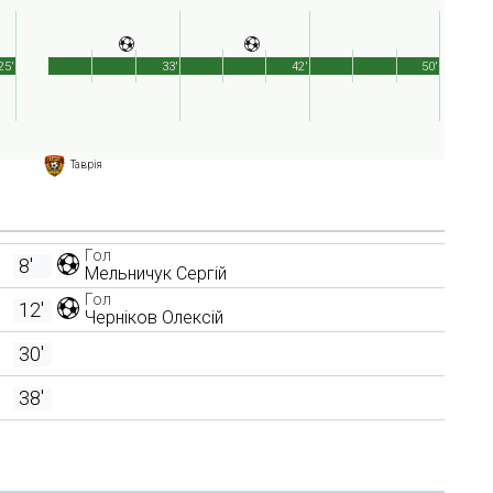
25'
33'
42'
50'
Таврія
Гол
8'
Мельничук Сергій
Гол
12'
Черніков Олексій
30'
38'