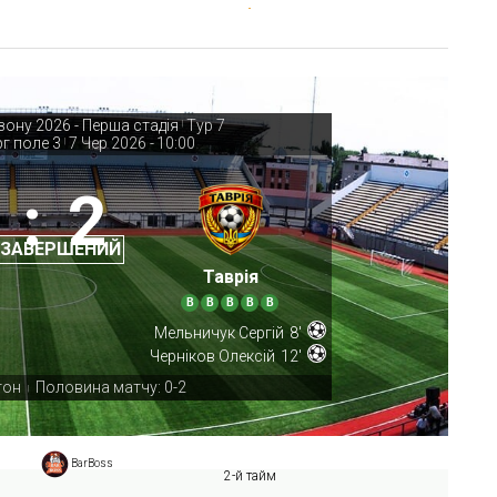
зону 2026 - Перша стадія
Тур 7
|
г поле 3
7 Чер 2026
-
10:00
|
:
2
 ЗАВЕРШЕНИЙ
Таврія
В
В
В
В
В
Мельничук Сергій
8'
Черніков Олексій
12'
тон
Половина матчу: 0-2
|
BarBoss
2-й тайм