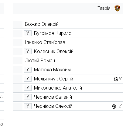
Таврія
Божко Олексій
Бугрімов Кирило
У
Ільєнко Станіслав
Колесник Олексій
У
Лютий Роман
Матюха Максим
У
Мельничук Сергій
У
8'
Миколаєнко Анатолій
У
Черніков Євгеній
У
38'
Черніков Олексій
У
12'
30'