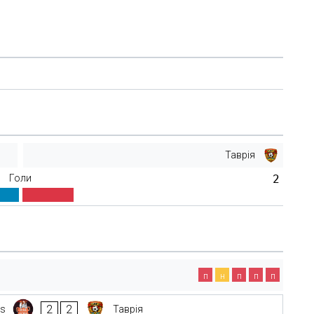
Таврія
Голи
2
п
н
п
п
п
2
2
ss
Таврія