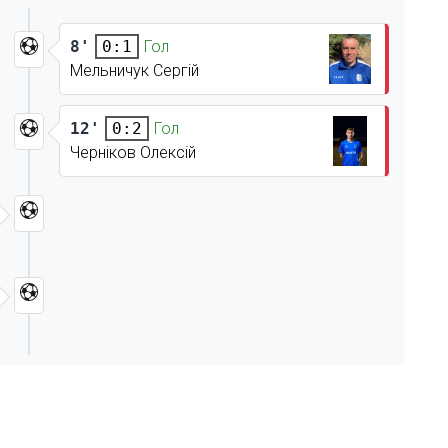
8'
Гол
0:1
Мельничук Сергій
12'
Гол
0:2
Черніков Олексій