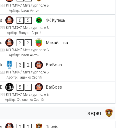
КП "МФК" Металург поле 3
Арбітр:
Ісаєв Антон
0
5
ss
ФК Купець
КП "МФК" Металург поле 3
Арбітр:
Валуєв Сергій
2
2
ss
Михайлівка
КП "МФК" Металург поле 3
Арбітр:
Ісаєв Антон
3
2
ok
BarBoss
КП "МФК" Металург поле 3
Арбітр:
Гаценко Сергій
5
1
LE
BarBoss
КП "МФК" Металург поле 3
Арбітр:
Філоненко Сергій
Таврія
2
2
ss
Таврія