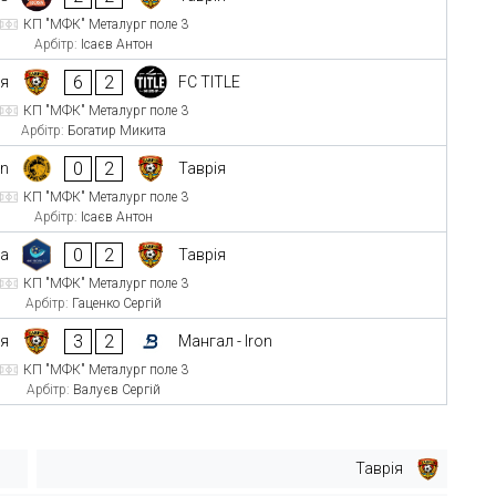
КП "МФК" Металург поле 3
Арбітр:
Ісаєв Антон
6
2
ія
FC TITLE
КП "МФК" Металург поле 3
Арбітр:
Богатир Микита
0
2
in
Таврія
КП "МФК" Металург поле 3
Арбітр:
Ісаєв Антон
0
2
а
Таврія
КП "МФК" Металург поле 3
Арбітр:
Гаценко Сергій
3
2
ія
Мангал - Iron
КП "МФК" Металург поле 3
Арбітр:
Валуєв Сергій
Таврія