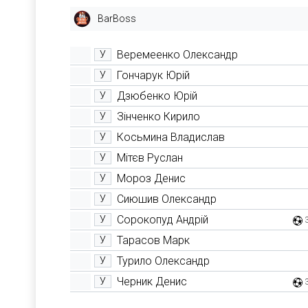
BarBoss
Веремеенко Олександр
У
Гончарук Юрій
У
Дзюбенко Юрій
У
Зінченко Кирило
У
Косьмина Владислав
У
Мітєв Руслан
У
Мороз Денис
У
Сиюшив Олександр
У
Сорокопуд Андрій
У
Тарасов Марк
У
Турило Олександр
У
Черник Денис
У