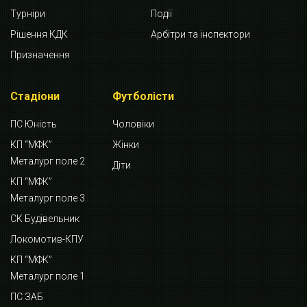
Турніри
Події
Рішення КДК
Арбітри та інспектори
Призначення
Стадіони
Футболісти
ПС Юність
Чоловіки
КП “МФК”
Жінки
Металург поле 2
Діти
КП “МФК”
Металург поле 3
СК Будівельник
Локомотив-КПУ
КП “МФК”
Металург поле 1
ПС ЗАБ