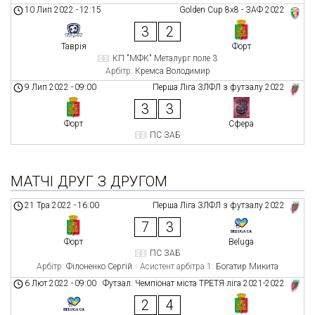
10 Лип 2022
-
12:15
Golden Cup 8х8 - ЗАФ 2022
3
2
Таврія
Форт
КП "МФК" Металург поле 3
Арбітр:
Кремса Володимир
9 Лип 2022
-
09:00
Перша Ліга ЗЛФЛ з футзалу 2022
3
3
Форт
Сфера
ПС ЗАБ
МАТЧІ ДРУГ З ДРУГОМ
21 Тра 2022
-
16:00
Перша Ліга ЗЛФЛ з футзалу 2022
7
3
Форт
Beluga
ПС ЗАБ
Арбітр:
Філоненко Сергій
Асистент арбітра 1:
Богатир Микита
6 Лют 2022
-
09:00
Футзал. Чемпіонат міста ТРЕТЯ ліга 2021-2022
2
4