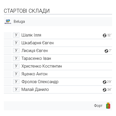
СТАРТОВІ СКЛАДИ
Beluga
Шалік Ілля
У
32'
Шкабарня Євген
У
Лисиця Євген
У
7'
Тарасенко Іван
У
Христенко Костянтин
У
Яценко Антон
У
Фролов Олександр
У
29'
Малай Данило
У
34'
Форт