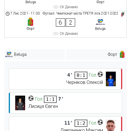
Beluga
Форт
СК Динамо
7 Лис 2021
-
11:00
Футзал. Чемпіонат міста ТРЕТЯ ліга 2021-2022
6
2
Форт
Beluga
СК Динамо
Beluga
Форт
4'
Гол
0:1
Черніков Олексій
Гол
7'
1:1
Лисиця Євген
11'
Гол
1:2
Лавріненко Максим