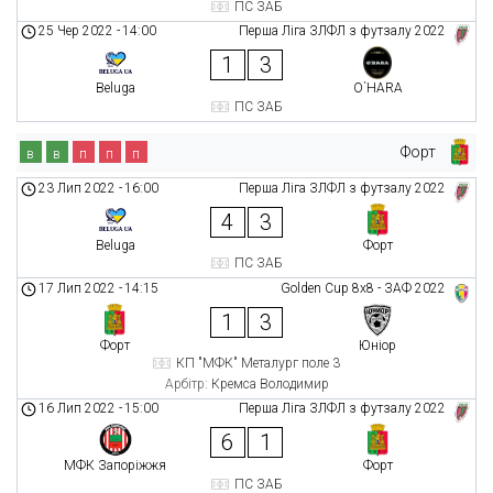
ПС ЗАБ
25 Чер 2022
-
14:00
Перша Ліга ЗЛФЛ з футзалу 2022
1
3
Beluga
O`HARA
ПС ЗАБ
Форт
в
в
п
п
п
23 Лип 2022
-
16:00
Перша Ліга ЗЛФЛ з футзалу 2022
4
3
Beluga
Форт
ПС ЗАБ
17 Лип 2022
-
14:15
Golden Cup 8х8 - ЗАФ 2022
1
3
Форт
Юніор
КП "МФК" Металург поле 3
Арбітр:
Кремса Володимир
16 Лип 2022
-
15:00
Перша Ліга ЗЛФЛ з футзалу 2022
6
1
МФК Запоріжжя
Форт
ПС ЗАБ