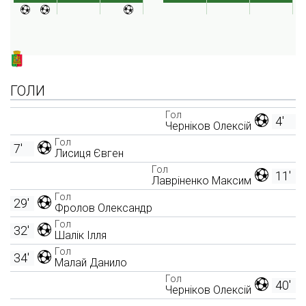
ГОЛИ
Гол
4'
Черніков Олексій
Гол
7'
Лисиця Євген
Гол
11'
Лавріненко Максим
Гол
29'
Фролов Олександр
Гол
32'
Шалік Ілля
Гол
34'
Малай Данило
Гол
40'
Черніков Олексій