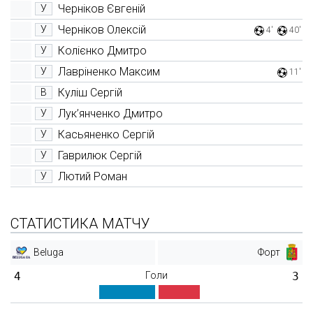
Черніков Євгеній
У
Черніков Олексій
У
4'
40'
Колієнко Дмитро
У
Лавріненко Максим
У
11'
Куліш Сергій
В
Лук’янченко Дмитро
У
Касьяненко Сергій
У
Гаврилюк Сергій
У
Лютий Роман
У
СТАТИСТИКА МАТЧУ
Beluga
Форт
4
Голи
3