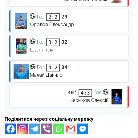
Гол
29'
2:2
Фролов Олександр
Гол
32'
3:2
Шалік Ілля
Гол
34'
4:2
Малай Данило
40'
Гол
4:3
Черніков Олексій
Поділитися через соціальну мережу: