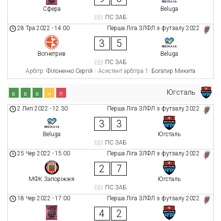
Сфера
Beluga
ПС ЗАБ
28 Тра 2022
-
14:00
Перша Ліга ЗЛФЛ з футзалу 2022
3
5
Вогнетрив
Beluga
ПС ЗАБ
Арбітр:
Філоненко Сергій
Асистент арбітра 1:
Богатир Микита
Югсталь
в
в
в
н
п
2 Лип 2022
-
12:30
Перша Ліга ЗЛФЛ з футзалу 2022
3
3
Beluga
Югсталь
ПС ЗАБ
25 Чер 2022
-
15:00
Перша Ліга ЗЛФЛ з футзалу 2022
2
7
МФК Запоріжжя
Югсталь
ПС ЗАБ
18 Чер 2022
-
17:00
Перша Ліга ЗЛФЛ з футзалу 2022
4
2