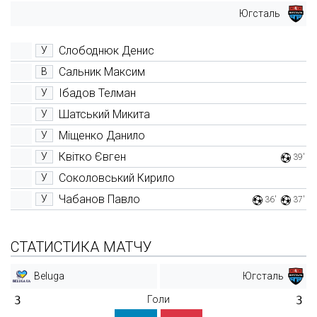
Югсталь
Слободнюк Денис
У
Сальник Максим
В
Ібадов Телман
У
Шатський Микита
У
Міщенко Данило
У
Квітко Євген
У
39'
Соколовський Кирило
У
Чабанов Павло
У
36'
37'
СТАТИСТИКА МАТЧУ
Beluga
Югсталь
3
Голи
3