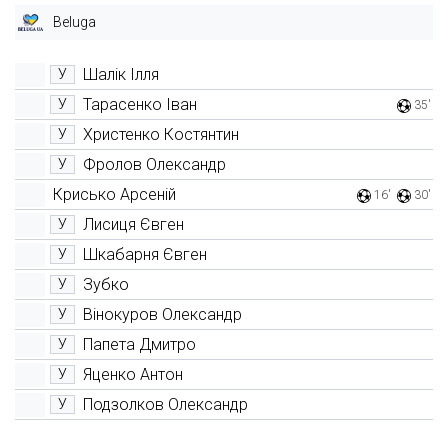
Beluga
Шалік Ілля
У
Тарасенко Іван
У
35'
Христенко Костянтин
У
Фролов Олександр
У
Крисько Арсеній
16'
30'
Лисиця Євген
У
Шкабарня Євген
У
Зубко
У
Вінокуров Олександр
У
Папета Дмитро
У
Яценко Антон
У
Подзолков Олександр
У