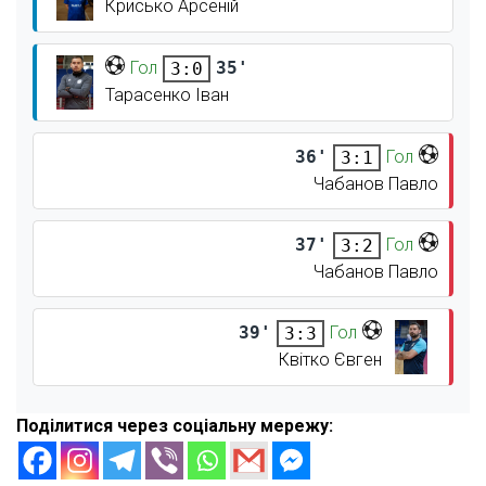
Крисько Арсеній
Гол
35'
3:0
Тарасенко Іван
36'
Гол
3:1
Чабанов Павло
37'
Гол
3:2
Чабанов Павло
39'
Гол
3:3
Квітко Євген
Поділитися через соціальну мережу: