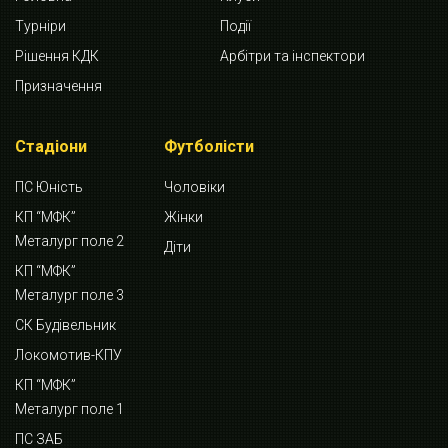
Турніри
Події
Рішення КДК
Арбітри та інспектори
Призначення
Стадіони
Футболісти
ПС Юність
Чоловіки
КП “МФК”
Жінки
Металург поле 2
Діти
КП “МФК”
Металург поле 3
СК Будівельник
Локомотив-КПУ
КП “МФК”
Металург поле 1
ПС ЗАБ