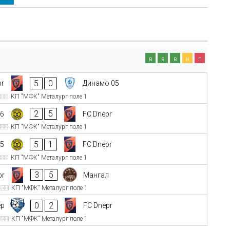
в
в
в
н
п
5
0
pr
Динамо 05
КП "МФК" Металург поле 1
2
5
6
FC Dnepr
КП "МФК" Металург поле 1
5
1
5
FC Dnepr
КП "МФК" Металург поле 1
3
5
pr
Мангал
КП "МФК" Металург поле 1
0
2
ер
FC Dnepr
КП "МФК" Металург поле 1