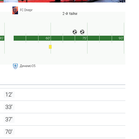
FC Dnepr
2-й тайм
45'
60'
75'
90'
Динамо 05
12'
33'
37'
70'