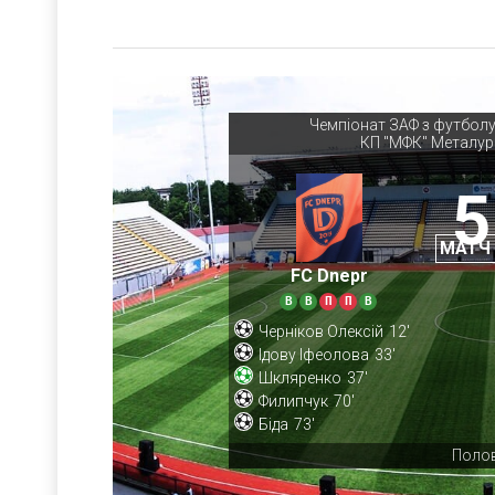
Чемпіонат ЗАФ з футбол
КП "МФК" Металур
5
МАТЧ
FC Dnepr
В
В
П
П
В
Черніков Олексій
12'
Ідову Іфеолова
33'
Шкляренко
37'
Филипчук
70'
Біда
73'
Полов