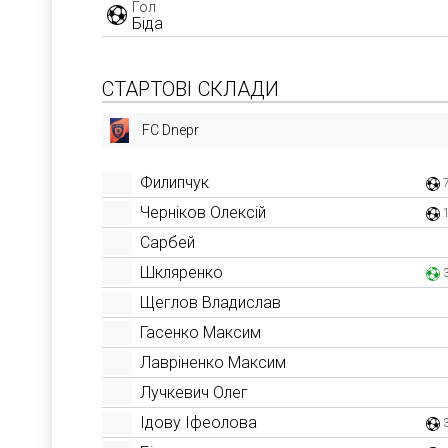
Гол
Біда
СТАРТОВІ СКЛАДИ
FC Dnepr
Филипчук
Черніков Олексій
Сарбей
Шкляренко
Щеглов Владислав
Гасенко Максим
Лавріненко Максим
Лучкевич Олег
Ідову Іфеолова