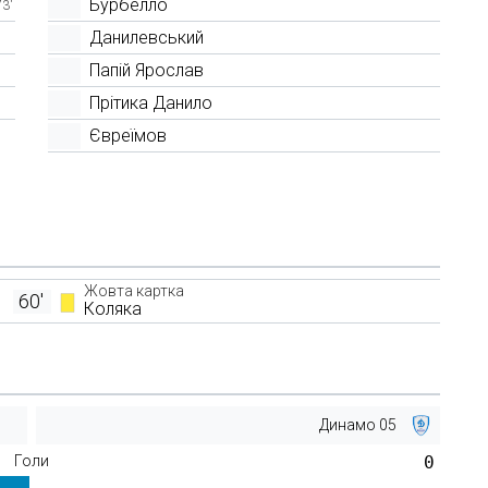
Бурбелло
73'
Данилевський
Папій Ярослав
Прітика Данило
Євреїмов
Жовта картка
60'
Коляка
Динамо 05
Голи
0