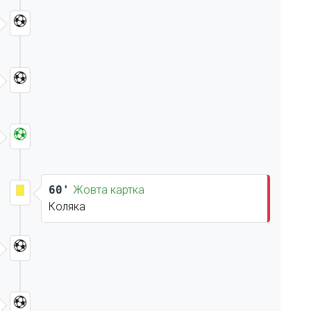
60'
Жовта картка
Коляка