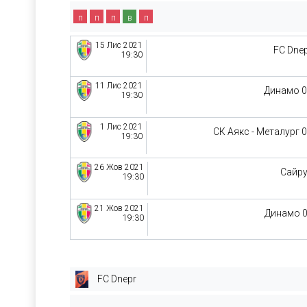
п
п
п
в
п
15 Лис 2021
FC Dne
19:30
11 Лис 2021
Динамо 
19:30
1 Лис 2021
СК Аякс - Металург 
19:30
26 Жов 2021
Сайр
19:30
21 Жов 2021
Динамо 
19:30
FC Dnepr