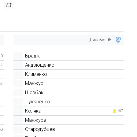
73'
Динамо 05
Брадік
70'
Андрющенко
12'
Клименко
Манжур
37'
Щербак
Лук'яненко
Коляка
60'
Манжура
Стародубцев
33'