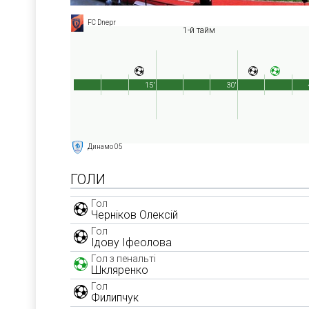
FC Dnepr
1-й тайм
15'
30'
Динамо 05
ГОЛИ
Гол
Черніков Олексій
Гол
Ідову Іфеолова
Гол з пенальті
Шкляренко
Гол
Филипчук