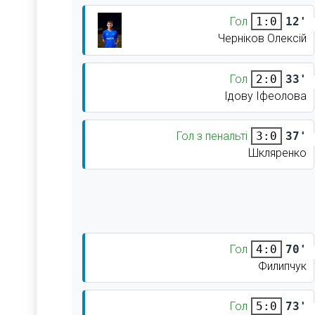
Гол
12'
1:0
Черніков Олексій
Гол
33'
2:0
Ідову Іфеолова
Гол з пенальті
37'
3:0
Шкляренко
Гол
70'
4:0
Филипчук
Гол
73'
5:0