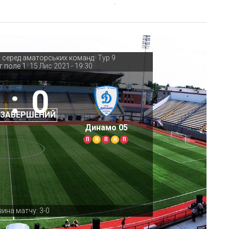
у серед аматорських команд
Тур 9
|
г поле 1
15 Лис 2021
-
19:30
|
:
0
 ЗАВЕРШЕНИЙ
Динамо 05
П
Н
П
Н
П
ина матчу: 3-0