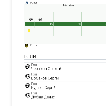
FC Iron
1-й тайм
15'
30'
Кроти
ГОЛИ
Гол
Черніков Олексій
Гол
Бобаков Сергій
Гол
Рудика Сергій
Гол
Дубіна Денис