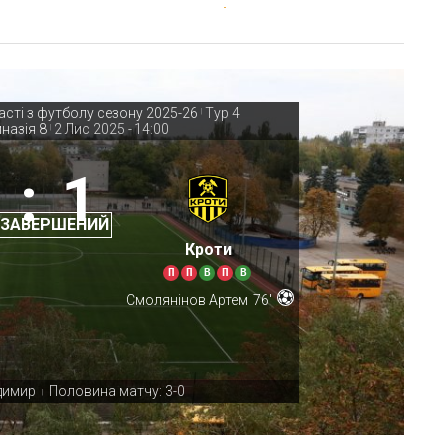
асті з футболу сезону 2025-26
Тур 4
|
назія 8
2 Лис 2025
-
14:00
|
:
1
 ЗАВЕРШЕНИЙ
Кроти
П
П
В
П
В
Смолянінов Артем
76'
димир
Половина матчу: 3-0
|