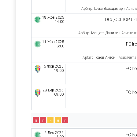
Арбітр:
Шека Володимир
Асисте
18 Жов 2025
ОСДЮСШОР U-
14:00
Арбітр:
Мацюта Данило
Асистент 
11 Жов 2025
FC Ir
18:00
Арбітр:
Ісаєв Антон
Асистент а
6 Жов 2025
FC Ir
19:00
28 Вер 2025
FC Ir
09:00
п
п
н
н
п
2 Лис 2025
FC Ir