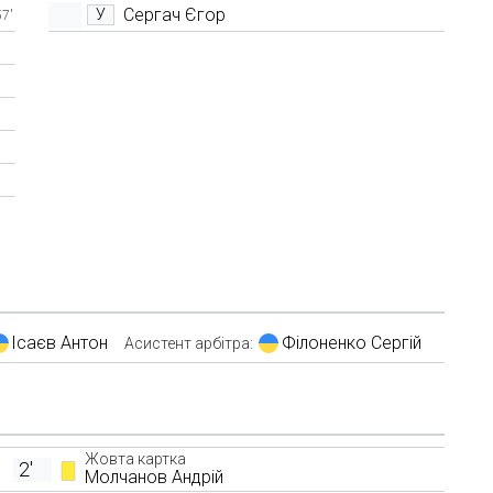
Сергач Єгор
У
57'
Ісаєв Антон
Філоненко Сергій
Асистент арбітра:
Жовта картка
2'
Молчанов Андрій