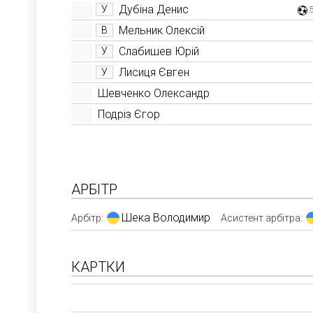
Дубіна Денис
У
Мельник Олексій
В
Слабишев Юрій
У
Лисиця Євген
У
Шевченко Олександр
Подріз Єгор
АРБІТР
Шека Володимир
Арбітр:
Асистент арбітра:
КАРТКИ