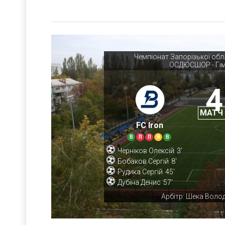
Чемпіонат Запорізької обл
ОСДЮСШОР - Гім
4
МАТЧ
FC Iron
В
П
П
Н
В
Черніков Олексій
3'
Бобаков Сергій
8'
Рудика Сергій
45'
Дубіна Денис
57'
Арбітр: Шека Воло