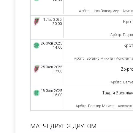
14:00
Арбітр:
Шека Володимир
Асисте
1 Лис 2025
Кро
20:00
Арбітр:
Гацен
26 Жов 2025
Кро
14:00
Арбітр:
Богатир Микита
Асистент а
25 Жов 2025
Zp-pr
17:00
Арбітр:
Валує
18 Жов 2025
Таврія Василів
16:00
Арбітр:
Богатир Микита
Асистент
МАТЧІ ДРУГ З ДРУГОМ