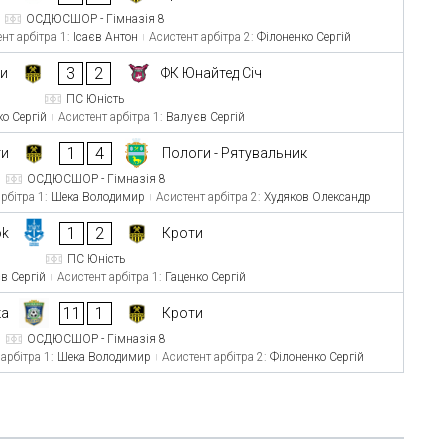
ОСДЮСШОР - Гімназія 8
нт арбітра 1:
Ісаєв Антон
Асистент арбітра 2:
Філоненко Сергій
3
2
ти
ФК Юнайтед Січ
ПС Юність
ко Сергій
Асистент арбітра 1:
Валуєв Сергій
1
4
ти
Пологи - Рятувальник
ОСДЮСШОР - Гімназія 8
рбітра 1:
Шека Володимир
Асистент арбітра 2:
Худяков Олександр
1
2
ok
Кроти
ПС Юність
в Сергій
Асистент арбітра 1:
Гаценко Сергій
11
1
ка
Кроти
ОСДЮСШОР - Гімназія 8
 арбітра 1:
Шека Володимир
Асистент арбітра 2:
Філоненко Сергій