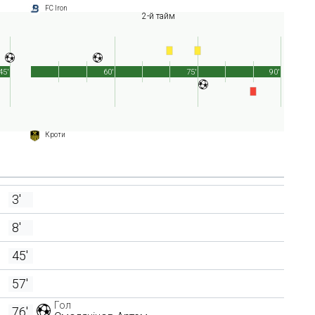
FC Iron
2-й тайм
45'
60'
75'
90'
Кроти
3'
8'
45'
57'
Гол
76'