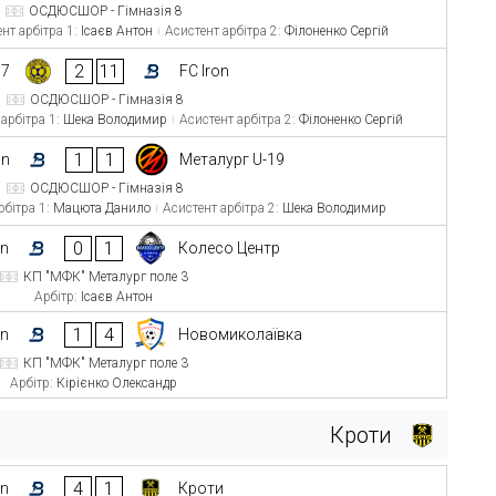
ОСДЮСШОР - Гімназія 8
нт арбітра 1:
Ісаєв Антон
Асистент арбітра 2:
Філоненко Сергій
2
11
17
FC Iron
ОСДЮСШОР - Гімназія 8
арбітра 1:
Шека Володимир
Асистент арбітра 2:
Філоненко Сергій
1
1
on
Металург U-19
ОСДЮСШОР - Гімназія 8
рбітра 1:
Мацюта Данило
Асистент арбітра 2:
Шека Володимир
0
1
on
Колесо Центр
КП "МФК" Металург поле 3
Арбітр:
Ісаєв Антон
1
4
on
Новомиколаївка
КП "МФК" Металург поле 3
Арбітр:
Кірієнко Олександр
Кроти
4
1
on
Кроти