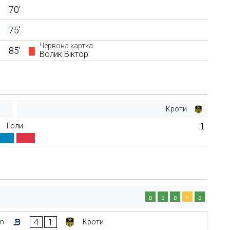
70'
75'
Червона картка
85'
Волик Віктор
Кроти
Голи
1
в
в
в
н
в
4
1
on
Кроти