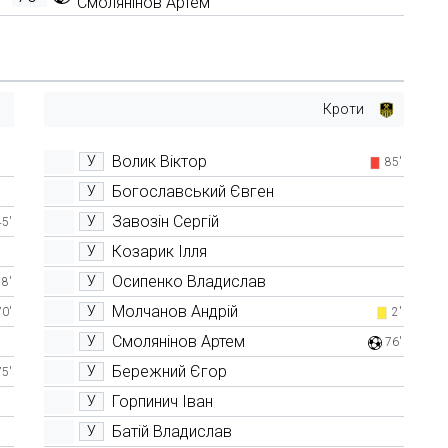
Смолянінов Артем
Кроти
Волик Віктор
У
85'
Богославський Євген
У
Завозін Сергій
У
45'
Козарик Ілля
У
Осипенко Владислав
У
8'
Молчанов Андрій
У
70'
2'
Смолянінов Артем
У
76'
Бережний Єгор
У
75'
Горпинич Іван
У
Батій Владислав
У