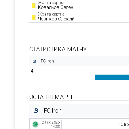
Жовта картка
Ковальов Євген
Жовта картка
Черніков Олексій
СТАТИСТИКА МАТЧУ
FC Iron
4
ОСТАННІ МАТЧІ
FC Iron
2 Лис 2025
FC Ir
14:00