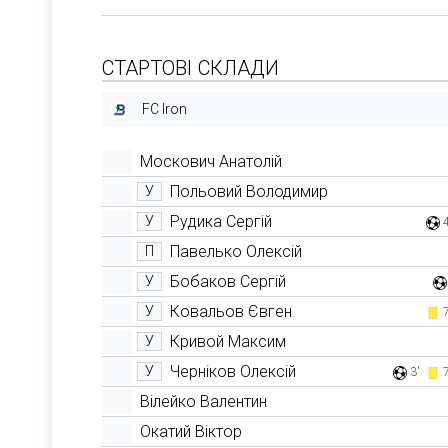
СТАРТОВІ СКЛАДИ
FC Iron
Москович Анатолій
Польовий Володимир
У
Рудика Сергій
У
Павелько Олексій
П
Бобаков Сергій
У
Ковальов Євген
У
Кривой Максим
У
Черніков Олексій
У
3'
Вілейко Валентин
Окатий Віктор