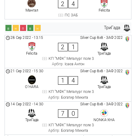
2
4
Мангал
Felicita
ПС ЗАБ
ТриГада
в
н
п
в
н
28 Сер 2022
-
13:15
Silver Cup 8х8 - ЗАФ 2022
2
1
Felicita
ТриГада
КП "МФК" Металург поле 3
Арбітр:
Ісаєв Антон
21 Сер 2022
-
15:30
Silver Cup 8х8 - ЗАФ 2022
1
4
O`HARA
ТриГада
КП "МФК" Металург поле 3
Арбітр:
Богатир Микита
14 Сер 2022
-
14:30
Silver Cup 8х8 - ЗАФ 2022
7
0
ТриГада
NONKA-ХНА
КП "МФК" Металург поле 3
Арбітр:
Богатир Микита