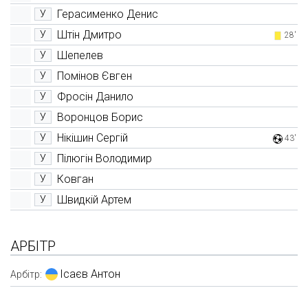
Герасименко Денис
У
Штін Дмитро
У
28'
Шепелев
У
Помінов Євген
У
Фросін Данило
У
Воронцов Борис
У
Нікішин Сергій
У
43'
Пілюгін Володимир
У
Ковган
У
Швидкій Артем
У
АРБІТР
Ісаєв Антон
Арбітр: