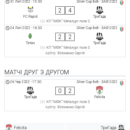
31 Лип 2022
-
15:30
Silver Cup 8х8 - ЗАФ 2022
2
4
FC Rapid
ТриГада
КП "МФК" Металург поле 3
24 Лип 2022
-
16:30
Silver Cup 8х8 - ЗАФ 2022
2
2
Титан
ТриГада
КП "МФК" Металург поле 3
Арбітр:
Філоненко Сергій
МАТЧІ ДРУГ З ДРУГОМ
26 Чер 2022
-
17:30
Silver Cup 8х8 - ЗАФ 2022
0
2
ТриГада
Felicita
КП "МФК" Металург поле 3
Арбітр:
Філоненко Сергій
Felicita
ТриГада