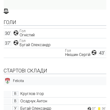
ГОЛИ
Гол
30'
Огністий
Гол
37'
Бугай Олександр
Гол
43'
Нікішин Сергій
СТАРТОВІ СКЛАДИ
Felicita
Круглов Ігор
В
Осадчук Антон
В
Бугай Олександр
У
37'
36'