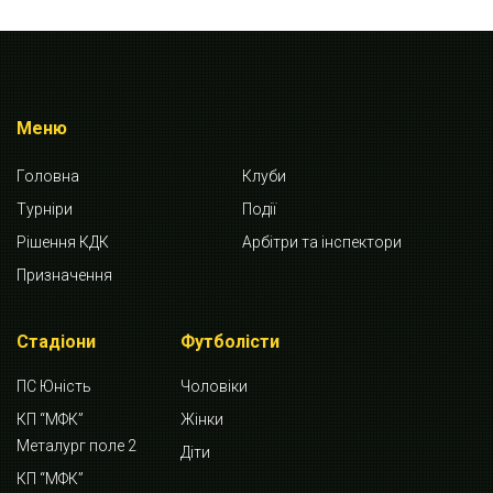
Меню
Головна
Клуби
Турніри
Події
Рішення КДК
Арбітри та інспектори
Призначення
Стадіони
Футболісти
ПС Юність
Чоловіки
КП “МФК”
Жінки
Металург поле 2
Діти
КП “МФК”