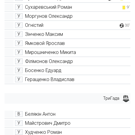
Сухаревський Роман
У
9'
Моргунов Олександр
У
Огністий
У
30'
Зінченко Максим
У
Ямковой Ярослав
У
Мирошниченко Микита
У
Філімонов Олександр
У
Босенко Едуард
У
Геращенко Владислав
У
ТриГада
Белякін Антон
В
Майстрович Дмитро
У
Худченко Роман
У