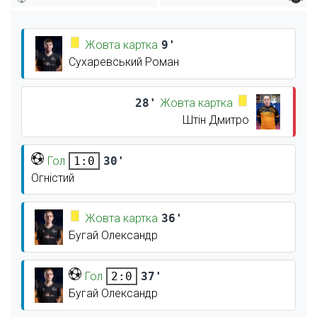
Жовта картка
9'
Сухаревський Роман
28'
Жовта картка
Штін Дмитро
Гол
30'
1:0
Огністий
Жовта картка
36'
Бугай Олександр
Гол
37'
2:0
Бугай Олександр