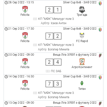
28 Сер 2022
-
13:15
Silver Cup 8х8 - ЗАФ 2022
2
1
Felicita
ТриГада
КП "МФК" Металург поле 3
Арбітр:
Ісаєв Антон
21 Сер 2022
-
17:30
Silver Cup 8х8 - ЗАФ 2022
7
2
Felicita
FC Rapid
КП "МФК" Металург поле 3
Арбітр:
Богатир Микита
20 Сер 2022
-
09:00
Вища Ліга ЗЛФЛ з футзалу 2022
2
4
Felicita
Агро-Континент
ПС ЗАБ
14 Сер 2022
-
16:30
Silver Cup 8х8 - ЗАФ 2022
7
3
Felicita
Титан
КП "МФК" Металург поле 3
Арбітр:
Богатир Микита
13 Сер 2022
-
09:00
Вища Ліга ЗЛФЛ з футзалу 2022