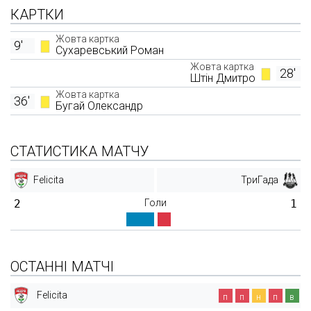
КАРТКИ
Жовта картка
9'
Сухаревський Роман
Жовта картка
28'
Штін Дмитро
Жовта картка
36'
Бугай Олександр
СТАТИСТИКА МАТЧУ
Felicita
ТриГада
2
Голи
1
ОСТАННІ МАТЧІ
Felicita
п
п
н
п
в