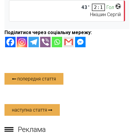
43'
Гол
2:1
Нікішин Сергій
Поділитися через соціальну мережу:
попередня стаття
наступна стаття
Реклама