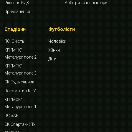
Рішення КДК
Арбітри та інспектори
Призначення
Стадіони
Футболісти
ПС Юність
Чоловіки
КП “МФК”
Жінки
Металург поле 2
Діти
КП “МФК”
Металург поле 3
СК Будівельник
Локомотив-КПУ
КП “МФК”
Металург поле 1
ПС ЗАБ
СК Спартак-КПУ