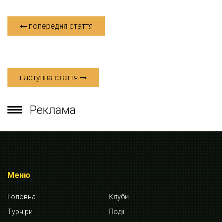
попередня стаття
наступна стаття
Реклама
Меню
Головна
Клуби
Турніри
Події