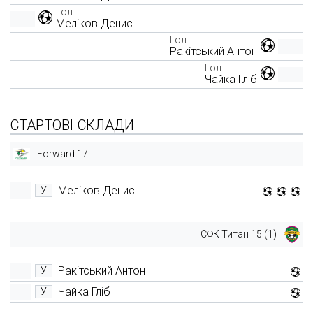
Гол
Меліков Денис
Гол
Ракітський Антон
Гол
Чайка Гліб
СТАРТОВІ СКЛАДИ
Forward 17
Меліков Денис
У
СФК Титан 15 (1)
Ракітський Антон
У
Чайка Гліб
У