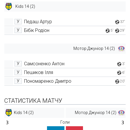
Kids 14 (2)
Педаш Артур
У
37'
Бібік Родіон
У
5'
29'
Мотор Джуніор 14 (2)
Самсоненко Антон
У
3'
Пешиков Ілля
У
6'
Пономаренко Дмитро
У
20'
СТАТИСТИКА МАТЧУ
Kids 14 (2)
Мотор Джуніор 14 (2)
3
Голи
3