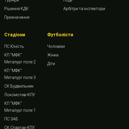
Турніри
Події
Рішення КДК
Арбітри та інспектори
Призначення
Стадіони
Футболісти
ПС Юність
Чоловіки
КП “МФК”
Жінки
Металург поле 2
Діти
КП “МФК”
Металург поле 3
СК Будівельник
Локомотив-КПУ
КП “МФК”
Металург поле 1
ПС ЗАБ
СК Спартак-КПУ