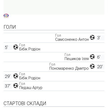
ГОЛИ
Гол
3'
Самсоненко Антон
Гол
5'
Бібік Родіон
Гол
6'
Пешиков Ілля
Гол
20'
Пономаренко Дмитро
Гол
29'
Бібік Родіон
Гол
37'
Педаш Артур
СТАРТОВІ СКЛАДИ