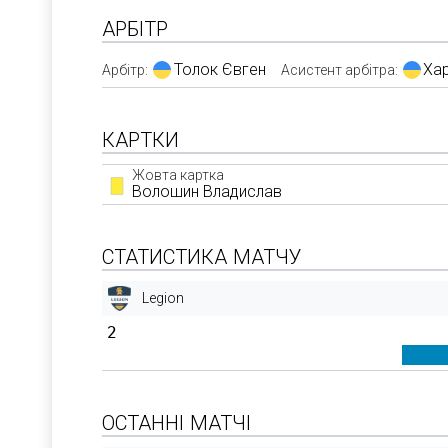
АРБІТР
Толок Євген
Ха
Арбітр:
Асистент арбітра:
КАРТКИ
Жовта картка
Волошин Владислав
СТАТИСТИКА МАТЧУ
Legion
2
ОСТАННІ МАТЧІ