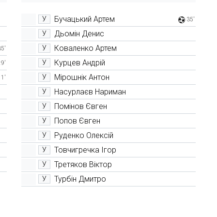
Бучацький Артем
У
35'
Дьомін Денис
У
Коваленко Артем
У
35'
Курцев Андрій
У
29'
Мірошнік Антон
У
11'
Насурлаєв Нариман
У
Помінов Євген
У
Попов Євген
У
Руденко Олексій
У
Товчигречка Ігор
У
Третяков Віктор
У
Турбін Дмитро
У