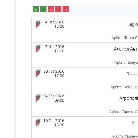
в
в
п
п
п
14 Чер 2026
Legi
15:00
Арбітр:
Толок Є
7 Чер 2026
АльтезаАв
11:00
Арбітр:
Валує
30 Тра 2026
"Сокі
17:30
Арбітр:
Гебель С
24 Тра 2026
Агропол
09:00
Арбітр:
Гаценко 
16 Тра 2026
УП
18:30
Арбітр:
Харчен