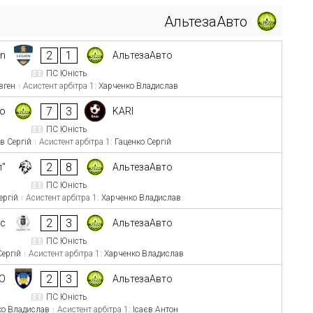
АльтезаАвто
2
1
on
АльтезаАвто
ПС Юність
вген
Асистент арбітра 1:
Харченко Владислав
7
3
то
KARI
ПС Юність
в Сергій
Асистент арбітра 1:
Гаценко Сергій
2
8
л"
АльтезаАвто
ПС Юність
ергій
Асистент арбітра 1:
Харченко Владислав
2
3
іс
АльтезаАвто
ПС Юність
Сергій
Асистент арбітра 1:
Харченко Владислав
2
3
О
АльтезаАвто
ПС Юність
ко Владислав
Асистент арбітра 1:
Ісаєв Антон