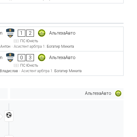
1
2
on
АльтезаАвто
ПС Юність
 Антон
Асистент арбітра 1:
Богатир Микита
0
3
on
АльтезаАвто
ПС Юність
 Владислав
Асистент арбітра 1:
Богатир Микита
АльтезаАвто