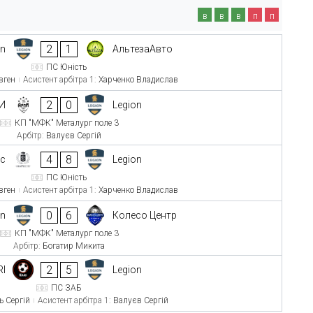
в
в
в
п
п
2
1
on
АльтезаАвто
ПС Юність
вген
Асистент арбітра 1:
Харченко Владислав
2
0
И
Legion
КП "МФК" Металург поле 3
Арбітр:
Валуєв Сергій
4
8
іс
Legion
ПС Юність
вген
Асистент арбітра 1:
Харченко Владислав
0
6
on
Колесо Центр
КП "МФК" Металург поле 3
Арбітр:
Богатир Микита
2
5
RI
Legion
ПС ЗАБ
ь Сергій
Асистент арбітра 1:
Валуєв Сергій