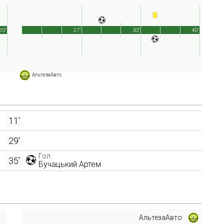
20'
27'
33'
40'
АльтезаАвто
11'
29'
Гол
35'
Бучацький Артем
АльтезаАвто