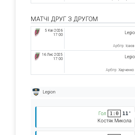
МАТЧІ ДРУГ З ДРУГОМ
5 Кві 2026
Legi
17:00
Арбітр:
Ісаєв
16 Лис 2025
Legi
17:00
Арбітр:
Харченко
Legion
Гол
11'
1:0
Костяк Микола