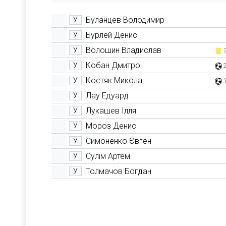
Буланцев Володимир
У
Бурлей Денис
У
Волошин Владислав
У
Кобан Дмитро
У
Костяк Микола
У
Лау Едуард
У
Лукашев Ілля
У
Мороз Денис
У
Симоненко Євген
У
Сулім Артем
У
Толмачов Богдан
У