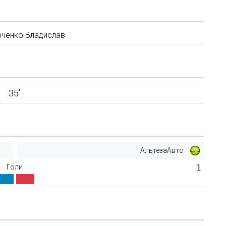
рченко Владислав
35'
АльтезаАвто
Голи
1