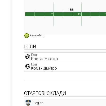
7'
13'
АльтезаАвто
ГОЛИ
Гол
Костяк Микола
Гол
Кобан Дмитро
СТАРТОВІ СКЛАДИ
Legion