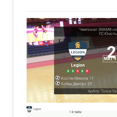
Чемпіонат ЗМАМФ сез
ПС Юність
2
МАТЧ
Legion
В
В
П
В
П
Костяк Микола
11'
Кобан Дмитро
29'
Арбітр: Толок Єв
Legion
1-й тайм