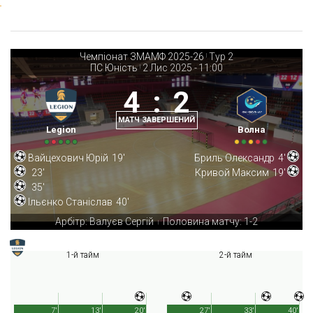
Чемпіонат ЗМАМФ 2025-26
Тур 2
|
ПС Юність
2 Лис 2025
-
11:00
|
4
:
2
МАТЧ ЗАВЕРШЕНИЙ
Legion
Волна
Вайцехович Юрій
19'
Бриль Олександр
4'
23'
Кривой Максим
19'
35'
Ільєнко Станіслав
40'
Арбітр: Валуєв Сергій
Половина матчу: 1-2
|
1-й тайм
2-й тайм
7'
13'
20'
27'
33'
40'