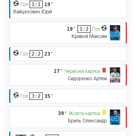
Гол
19'
1:1
Вайцехович Юрій
19'
Гол
1:2
Кривой Максим
Гол
23'
2:2
27'
Червона картка
Сидоренко Артем
Гол
35'
3:2
39'
Жовта картка
Бриль Олександр