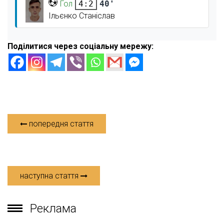
Гол
40'
4:2
Ільєнко Станіслав
Поділитися через соціальну мережу:
попередня стаття
наступна стаття
Реклама