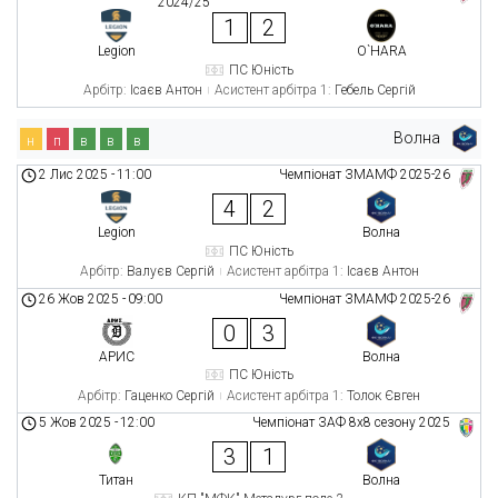
2024/25
1
2
Legion
O`HARA
ПС Юність
Арбітр:
Ісаєв Антон
Асистент арбітра 1:
Гебель Сергій
Волна
н
п
в
в
в
2 Лис 2025
-
11:00
Чемпіонат ЗМАМФ 2025-26
4
2
Legion
Волна
ПС Юність
Арбітр:
Валуєв Сергій
Асистент арбітра 1:
Ісаєв Антон
26 Жов 2025
-
09:00
Чемпіонат ЗМАМФ 2025-26
0
3
АРИС
Волна
ПС Юність
Арбітр:
Гаценко Сергій
Асистент арбітра 1:
Толок Євген
5 Жов 2025
-
12:00
Чемпіонат ЗАФ 8x8 сезону 2025
3
1
Титан
Волна