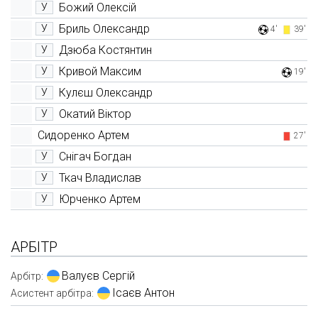
Божий Олексій
У
Бриль Олександр
У
4'
39'
Дзюба Костянтин
У
Кривой Максим
У
19'
Кулєш Олександр
У
Окатий Віктор
У
Сидоренко Артем
27'
Снігач Богдан
У
Ткач Владислав
У
Юрченко Артем
У
АРБІТР
Валуєв Сергій
Арбітр:
Ісаєв Антон
Асистент арбітра: