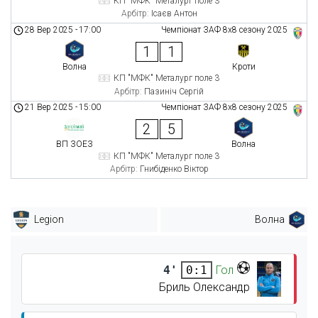
КП "МФК" Металург поле 3
Арбітр:
Ісаєв Антон
28 Вер 2025
-
17:00
Чемпіонат ЗАФ 8x8 сезону 2025
1
1
Волна
Кроти
КП "МФК" Металург поле 3
Арбітр:
Пазиніч Сергій
21 Вер 2025
-
15:00
Чемпіонат ЗАФ 8x8 сезону 2025
2
5
ВП ЗОЕЗ
Волна
КП "МФК" Металург поле 3
Арбітр:
Гнибіденко Віктор
Legion
Волна
4'
Гол
0:1
Бриль Олександр