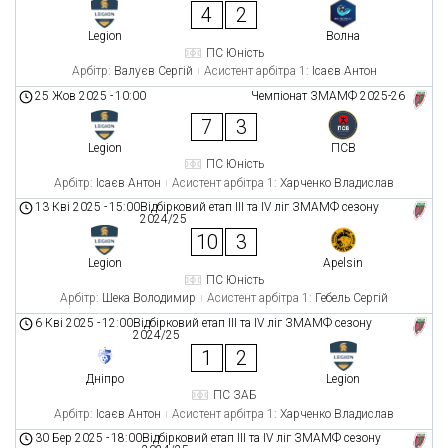
4
2
Legion
Волна
ПС Юність
Арбітр:
Валуєв Сергій
Асистент арбітра 1:
Ісаєв Антон
25 Жов 2025
-
10:00
Чемпіонат ЗМАМФ 2025-26
7
3
Legion
ПСВ
ПС Юність
Арбітр:
Ісаєв Антон
Асистент арбітра 1:
Харченко Владислав
13 Кві 2025
-
15:00
Відбірковий етап ІII та ІV ліг ЗМАМФ сезону
2024/25
10
3
Legion
Apelsin
ПС Юність
Арбітр:
Шека Володимир
Асистент арбітра 1:
Гебель Сергій
6 Кві 2025
-
12:00
Відбірковий етап ІII та ІV ліг ЗМАМФ сезону
2024/25
1
2
Дніпро
Legion
ПС ЗАБ
Арбітр:
Ісаєв Антон
Асистент арбітра 1:
Харченко Владислав
30 Бер 2025
-
18:00
Відбірковий етап ІII та ІV ліг ЗМАМФ сезону