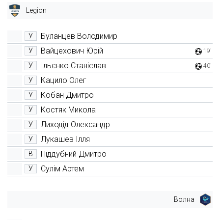
Legion
Буланцев Володимир
У
Вайцехович Юрій
У
19'
Ільєнко Станіслав
У
40'
Кацило Олег
У
Кобан Дмитро
У
Костяк Микола
У
Лиходід Олександр
У
Лукашев Ілля
У
Піддубний Дмитро
В
Сулім Артем
У
Волна