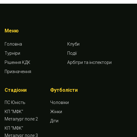
Меню
Головна
Клуби
Турніри
Події
Рішення КДК
Арбітри та інспектори
Призначення
Стадіони
Футболісти
ПС Юність
Чоловіки
КП “МФК”
Жінки
Металург поле 2
Діти
КП “МФК”
Металург поле 3