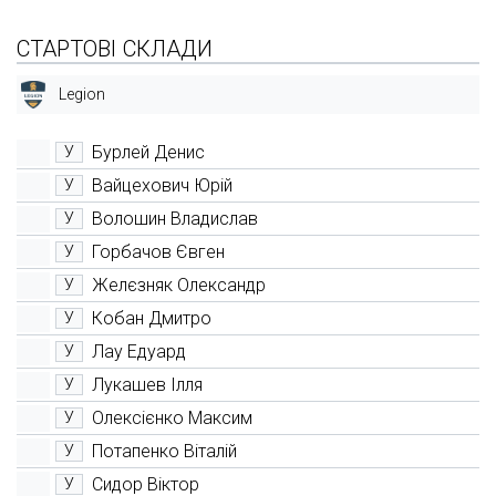
СТАРТОВІ СКЛАДИ
Legion
Бурлей Денис
У
Вайцехович Юрій
У
Волошин Владислав
У
Горбачов Євген
У
Желєзняк Олександр
У
Кобан Дмитро
У
Лау Едуард
У
Лукашев Ілля
У
Олексієнко Максим
У
Потапенко Віталій
У
Сидор Віктор
У