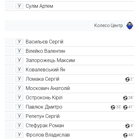
Сулім Артем
У
Колесо Центр
Васильєв Сергій
У
Вілейко Валентин
У
Запорожець Максим
У
Ковалевський Ян
У
Ломака Сергій
У
2'
Москович Анатолій
У
Остроконь Кіріл
У
28'
Павлюк Дмитро
У
33'
41'
Репетун Сергій
У
Стефурак Роман
У
4'
Фролов Владислав
У
46'