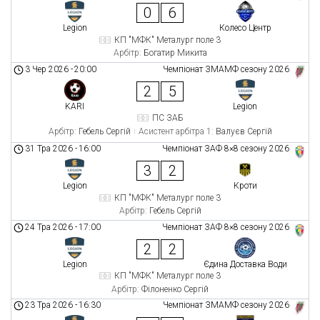
0
6
Legion
Колесо Центр
КП "МФК" Металург поле 3
Арбітр:
Богатир Микита
3 Чер 2026
-
20:00
Чемпіонат ЗМАМФ сезону 2026
2
5
KARI
Legion
ПС ЗАБ
Арбітр:
Гебель Сергій
Асистент арбітра 1:
Валуєв Сергій
31 Тра 2026
-
16:00
Чемпіонат ЗАФ 8×8 сезону 2026
3
2
Legion
Кроти
КП "МФК" Металург поле 3
Арбітр:
Гебель Сергій
24 Тра 2026
-
17:00
Чемпіонат ЗАФ 8×8 сезону 2026
2
2
Legion
Єдина Доставка Води
КП "МФК" Металург поле 3
Арбітр:
Філоненко Сергій
23 Тра 2026
-
16:30
Чемпіонат ЗМАМФ сезону 2026