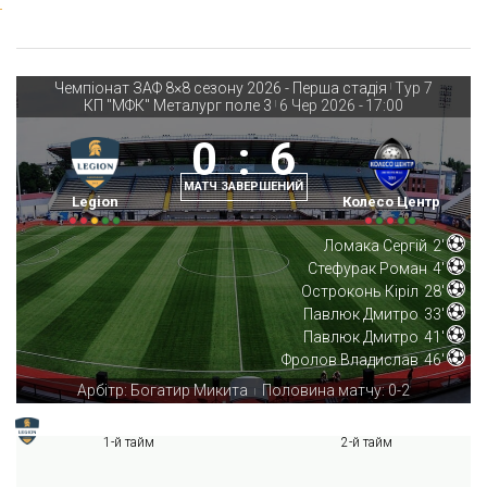
Чемпіонат ЗАФ 8×8 сезону 2026 - Перша стадія
Тур 7
|
КП "МФК" Металург поле 3
6 Чер 2026
-
17:00
|
0
:
6
МАТЧ ЗАВЕРШЕНИЙ
Legion
Колесо Центр
Ломака Сергій
2'
Стефурак Роман
4'
Остроконь Кіріл
28'
Павлюк Дмитро
33'
Павлюк Дмитро
41'
Фролов Владислав
46'
Арбітр: Богатир Микита
Половина матчу: 0-2
|
1-й тайм
2-й тайм