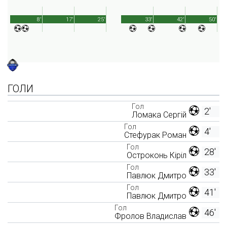
8'
17'
25'
33'
42'
50'
ГОЛИ
Гол
2'
Ломака Сергій
Гол
4'
Стефурак Роман
Гол
28'
Остроконь Кіріл
Гол
33'
Павлюк Дмитро
Гол
41'
Павлюк Дмитро
Гол
46'
Фролов Владислав