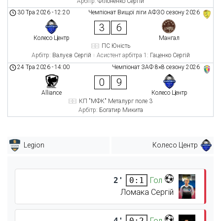
Арбітр:
Філоненко Сергій
30 Тра 2026
-
12:20
Чемпіонат Вищої ліги АФЗО сезону 2026
3
6
Колесо Центр
Мангал
ПС Юність
Арбітр:
Валуєв Сергій
Асистент арбітра 1:
Гаценко Сергій
24 Тра 2026
-
14:00
Чемпіонат ЗАФ 8×8 сезону 2026
0
9
Alliance
Колесо Центр
КП "МФК" Металург поле 3
Арбітр:
Богатир Микита
Legion
Колесо Центр
2'
Гол
0:1
Ломака Сергій
4'
Гол
0:2