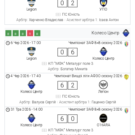
0
2
Legion
УПО
ПС Юність
Арбітр:
Харченко Владислав
Асистент арбітра 1:
Ісаєв Антон
Колесо Центр
в
в
в
п
в
6 Чер 2026
-
17:00
Чемпіонат ЗАФ 8×8 сезону 2026
0
6
Legion
Колесо Центр
КП "МФК" Металург поле 3
Арбітр:
Богатир Микита
4 Чер 2026
-
17:40
Чемпіонат Вищої ліги АФЗО сезону 2026
6
2
Колесо Центр
Легіон
ПС Юність
Арбітр:
Валуєв Сергій
Асистент арбітра 1:
Гаценко Сергій
31 Тра 2026
-
14:00
Чемпіонат ЗАФ 8×8 сезону 2026
6
0
Колесо Центр
O`HARA
КП "МФК" Металург поле 3