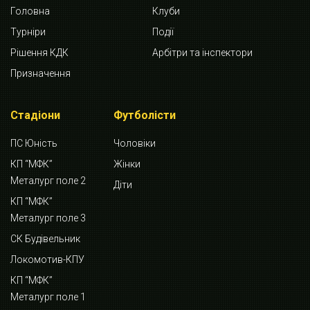
Головна
Клуби
Турніри
Події
Рішення КДК
Арбітри та інспектори
Призначення
Стадіони
Футболісти
ПС Юність
Чоловіки
КП “МФК”
Жінки
Металург поле 2
Діти
КП “МФК”
Металург поле 3
СК Будівельник
Локомотив-КПУ
КП “МФК”
Металург поле 1