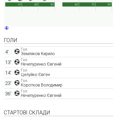
15'
30'
45'
60'
75'
90'
ГОЛИ
Гол
4'
Земляков Кирило
Гол
13'
Нечепуренко Євгеній
Гол
14'
Целуйко Євген
Гол
23'
Коротков Володимир
Гол
36'
Нечепуренко Євгеній
СТАРТОВІ СКЛАДИ