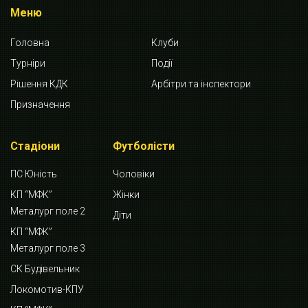
Меню
Головна
Клуби
Турніри
Події
Рішення КДК
Арбітри та інспектори
Призначення
Стадіони
Футболісти
ПС Юність
Чоловіки
КП “МФК”
Жінки
Металург поле 2
Діти
КП “МФК”
Металург поле 3
СК Будівельник
Локомотив-КПУ