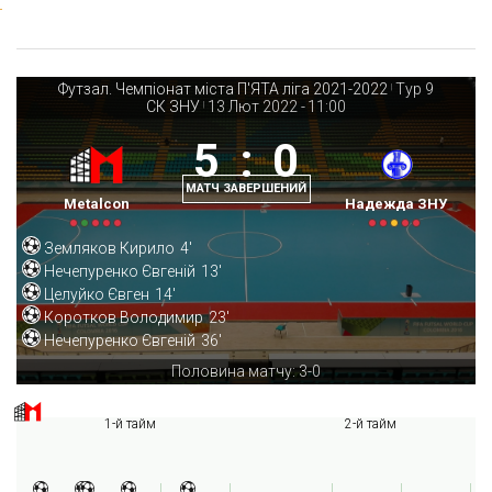
Футзал. Чемпіонат міста П'ЯТА ліга 2021-2022
Тур 9
|
СК ЗНУ
13 Лют 2022
-
11:00
|
5
:
0
МАТЧ ЗАВЕРШЕНИЙ
Metalcon
Надежда ЗНУ
Земляков Кирило
4'
Нечепуренко Євгеній
13'
Целуйко Євген
14'
Коротков Володимир
23'
Нечепуренко Євгеній
36'
Половина матчу: 3-0
1-й тайм
2-й тайм