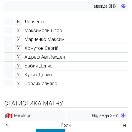
Надежда ЗНУ
Левченко
В
Максимович Ігор
У
Марченко Максим
У
Хомутов Сергій
У
Ашраф Аві Лахден
У
Бабич Денис
У
Курян Денис
У
Сорайх Ильясс
У
СТАТИСТИКА МАТЧУ
Metalcon
Надежда ЗНУ
5
Голи
0