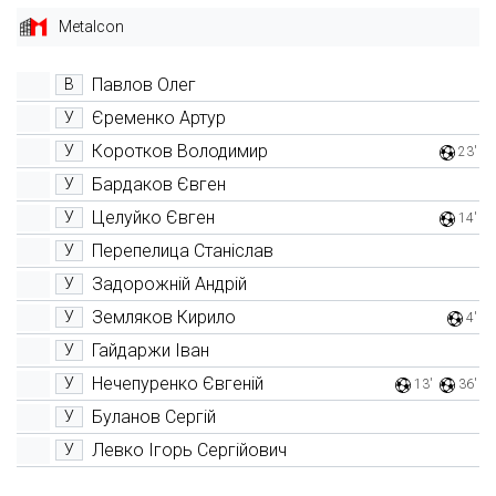
Metalcon
Павлов Олег
В
Єременко Артур
У
Коротков Володимир
У
23'
Бардаков Євген
У
Целуйко Євген
У
14'
Перепелица Станіслав
У
Задорожній Андрій
У
Земляков Кирило
У
4'
Гайдаржи Іван
У
Нечепуренко Євгеній
У
13'
36'
Буланов Сергій
У
Левко Ігорь Сергійович
У