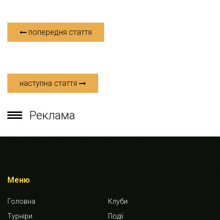
попередня стаття
наступна стаття
Реклама
Меню
Головна
Клуби
Турніри
Події