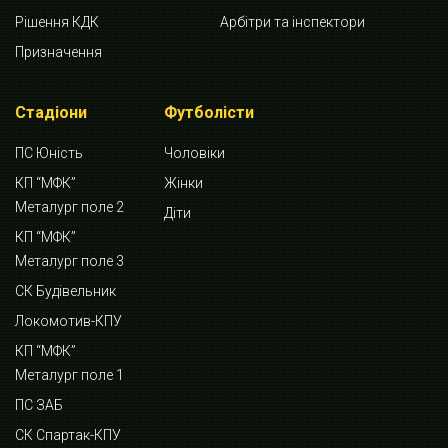
Рішення КДК
Арбітри та інспектори
Призначення
Стадіони
Футболісти
ПС Юність
Чоловіки
КП “МФК”
Жінки
Металург поле 2
Діти
КП “МФК”
Металург поле 3
СК Будівельник
Локомотив-КПУ
КП “МФК”
Металург поле 1
ПС ЗАБ
СК Спартак-КПУ