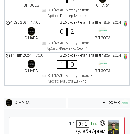
ВП ЗОЕЗ
O`HARA
КП "МФК" Металург поле 3
Арбітр:
Богатир Микита
4 Сер 2024
-
17:00
Відбірковий етап ІІ та ІІІ ліг 8x8 - 2024
0
2
O`HARA
ВП ЗОЕЗ
КП "МФК" Металург поле 3
Арбітр:
Філоненко Сергій
14 Лип 2024
-
17:00
Відбірковий етап ІІ та ІІІ ліг 8x8 - 2024
1
0
O`HARA
ВП ЗОЕЗ
КП "МФК" Металург поле 3
Арбітр:
Мацюта Данило
O`HARA
ВП ЗОЕЗ
1'
Гол
0:1
Кулеба Артем