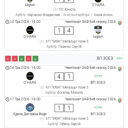
Legion
O`HARA
ПС Юність
Арбітр:
Харченко Владислав
Асистент арбітра 1:
Ісаєв Антон
10 Тра 2026
-
14:00
Чемпіонат ЗАФ 8×8 сезону 2026
1
4
O`HARA
Legion
КП "МФК" Металург поле 3
Арбітр:
Гаценко Сергій
ВП ЗОЕЗ
п
п
в
п
в
24 Тра 2026
-
16:00
Чемпіонат ЗАФ 8×8 сезону 2026
4
1
O`HARA
ВП ЗОЕЗ
КП "МФК" Металург поле 3
Арбітр:
Богатир Микита
17 Тра 2026
-
16:00
Чемпіонат ЗАФ 8×8 сезону 2026
1
1
Єдина Доставка Води
ВП ЗОЕЗ
КП "МФК" Металург поле 3
Арбітр:
Гебель Сергій