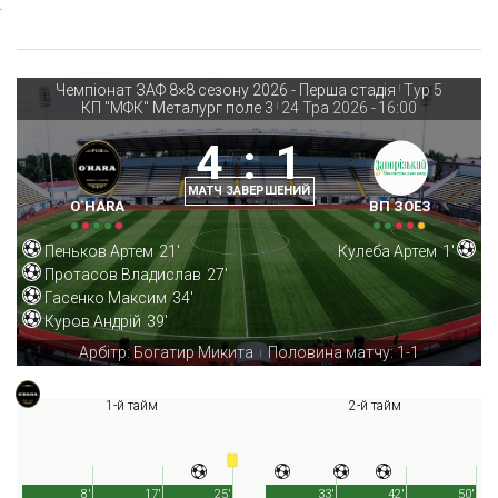
Чемпіонат ЗАФ 8×8 сезону 2026 - Перша стадія
Тур 5
|
КП "МФК" Металург поле 3
24 Тра 2026
-
16:00
|
4
:
1
МАТЧ ЗАВЕРШЕНИЙ
O`HARA
ВП ЗОЕЗ
Пеньков Артем
21'
Кулеба Артем
1'
Протасов Владислав
27'
Гасенко Максим
34'
Куров Андрій
39'
Арбітр: Богатир Микита
Половина матчу: 1-1
|
1-й тайм
2-й тайм
8'
17'
25'
33'
42'
50'