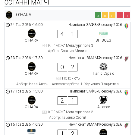
ОСТАННІ МАТЧІ
O`HARA
в
н
н
п
п
24 Тра 2026
-
16:00
Чемпіонат ЗАФ 8×8 сезону 2026
4
1
O`HARA
ВП ЗОЕЗ
КП "МФК" Металург поле 3
Арбітр:
Богатир Микита
23 Тра 2026
-
17:30
Чемпіонат ЗМАМФ сезону 2026
0
2
O`HARA
Папір Сервіс
ПС Юність
Арбітр:
Ісаєв Антон
Асистент арбітра 1:
Харченко Владислав
17 Тра 2026
-
15:00
Чемпіонат ЗАФ 8×8 сезону 2026
2
1
O`HARA
Alliance
КП "МФК" Металург поле 3
Арбітр:
Гаценко Сергій
16 Тра 2026
-
16:30
Чемпіонат ЗМАМФ сезону 2026
1
2