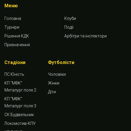
Меню
Головна
Клуби
Турніри
Події
Рішення КДК
Арбітри та інспектори
Призначення
Стадіони
Футболісти
ПС Юність
Чоловіки
КП “МФК”
Жінки
Металург поле 2
Діти
КП “МФК”
Металург поле 3
СК Будівельник
Локомотив-КПУ