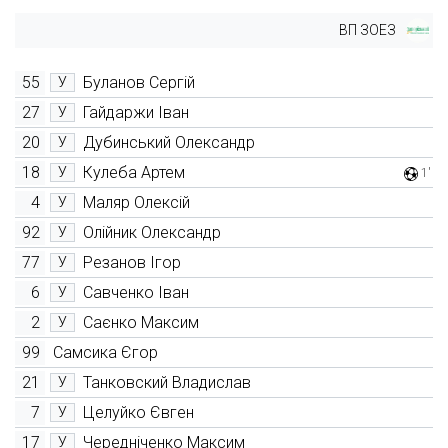
ВП ЗОЕЗ
55
Буланов Сергій
У
27
Гайдаржи Іван
У
20
Дубинський Олександр
У
18
Кулеба Артем
У
1'
4
Маляр Олексій
У
92
Олійник Олександр
У
77
Резанов Ігор
У
6
Савченко Іван
У
2
Саєнко Максим
У
99
Самсика Єгор
21
Танковский Владислав
У
7
Целуйко Євген
У
17
Чередніченко Максим
У