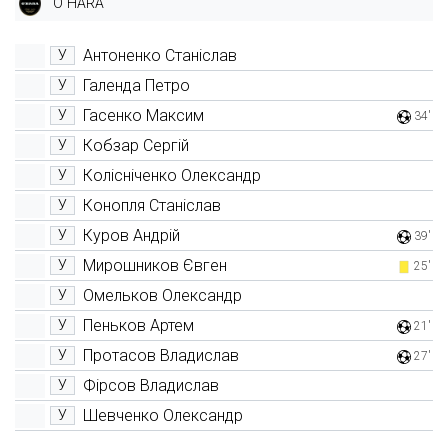
O`HARA
Антоненко Станіслав
У
Галенда Петро
У
Гасенко Максим
У
34'
Кобзар Сергій
У
Колісніченко Олександр
У
Конопля Станіслав
У
Куров Андрій
У
39'
Мирошников Євген
У
25'
Омельков Олександр
У
Пеньков Артем
У
21'
Протасов Владислав
У
27'
Фірсов Владислав
У
Шевченко Олександр
У