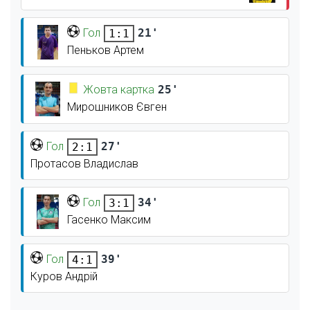
Гол
21'
1:1
Пеньков Артем
Жовта картка
25'
Мирошников Євген
Гол
27'
2:1
Протасов Владислав
Гол
34'
3:1
Гасенко Максим
Гол
39'
4:1
Куров Андрій