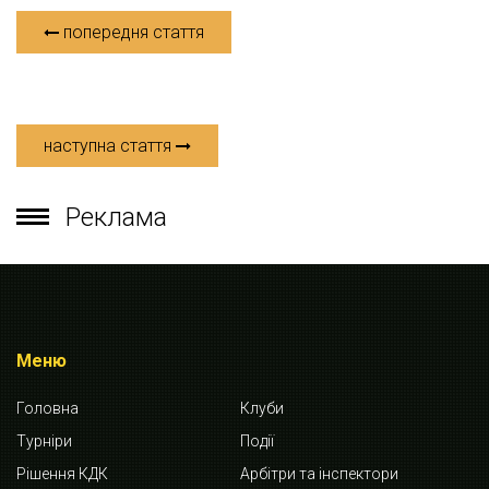
попередня стаття
наступна стаття
Реклама
Меню
Головна
Клуби
Турніри
Події
Рішення КДК
Арбітри та інспектори