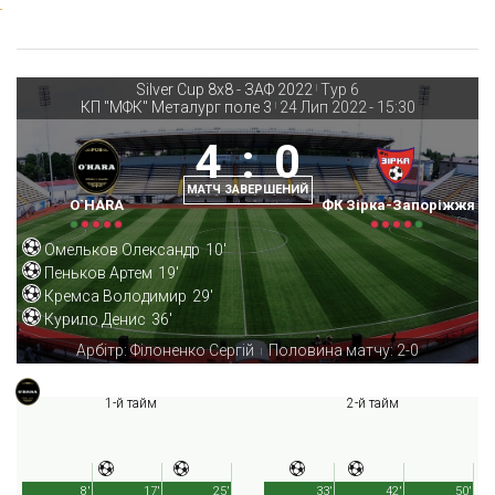
Silver Cup 8х8 - ЗАФ 2022
Тур 6
|
КП "МФК" Металург поле 3
24 Лип 2022
-
15:30
|
4
:
0
МАТЧ ЗАВЕРШЕНИЙ
O`HARA
ФК Зірка-Запоріжжя
Омельков Олександр
10'
Пеньков Артем
19'
Кремса Володимир
29'
Курило Денис
36'
Арбітр: Філоненко Сергій
Половина матчу: 2-0
|
1-й тайм
2-й тайм
8'
17'
25'
33'
42'
50'