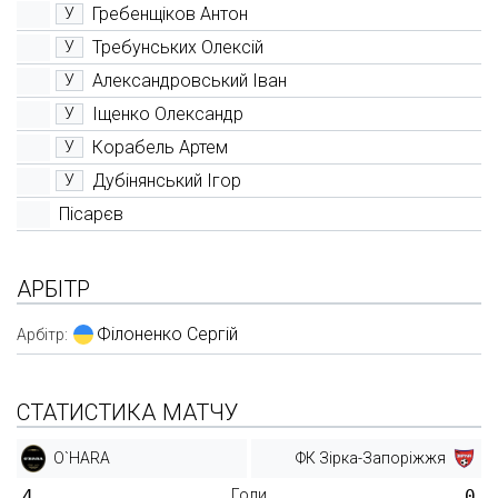
Гребенщіков Антон
У
Требунських Олексій
У
Александровський Іван
У
Іщенко Олександр
У
Корабель Артем
У
Дубінянський Ігор
У
Пісарєв
АРБІТР
Філоненко Сергій
Арбітр:
СТАТИСТИКА МАТЧУ
O`HARA
ФК Зірка-Запоріжжя
4
Голи
0