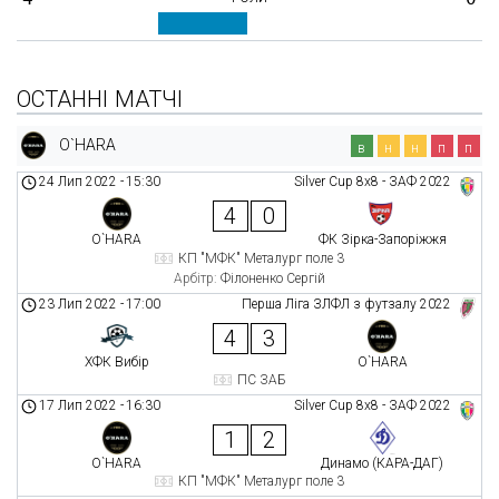
ОСТАННІ МАТЧІ
O`HARA
в
н
н
п
п
24 Лип 2022
-
15:30
Silver Cup 8х8 - ЗАФ 2022
4
0
O`HARA
ФК Зірка-Запоріжжя
КП "МФК" Металург поле 3
Арбітр:
Філоненко Сергій
23 Лип 2022
-
17:00
Перша Ліга ЗЛФЛ з футзалу 2022
4
3
ХФК Вибір
O`HARA
ПС ЗАБ
17 Лип 2022
-
16:30
Silver Cup 8х8 - ЗАФ 2022
1
2
O`HARA
Динамо (КАРА-ДАГ)
КП "МФК" Металург поле 3