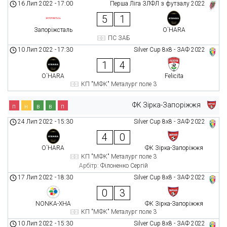
16 Лип 2022
-
17:00
Перша Ліга ЗЛФЛ з футзалу 2022
5
1
Запоріжсталь
O`HARA
ПС ЗАБ
10 Лип 2022
-
17:30
Silver Cup 8х8 - ЗАФ 2022
1
4
O`HARA
Felicita
КП "МФК" Металург поле 3
ФК Зірка-Запоріжжя
п
н
в
в
п
24 Лип 2022
-
15:30
Silver Cup 8х8 - ЗАФ 2022
4
0
O`HARA
ФК Зірка-Запоріжжя
КП "МФК" Металург поле 3
Арбітр:
Філоненко Сергій
17 Лип 2022
-
18:30
Silver Cup 8х8 - ЗАФ 2022
0
3
NONKA-ХНА
ФК Зірка-Запоріжжя
КП "МФК" Металург поле 3
10 Лип 2022
-
15:30
Silver Cup 8х8 - ЗАФ 2022