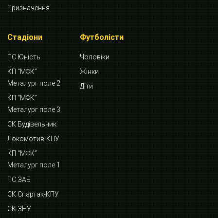
Призначення
Стадіони
Футболісти
ПС Юність
Чоловіки
КП “МФК”
Жінки
Металург поле 2
Діти
КП “МФК”
Металург поле 3
СК Будівельник
Локомотив-КПУ
КП “МФК”
Металург поле 1
ПС ЗАБ
СК Спартак-КПУ
СК ЗНУ