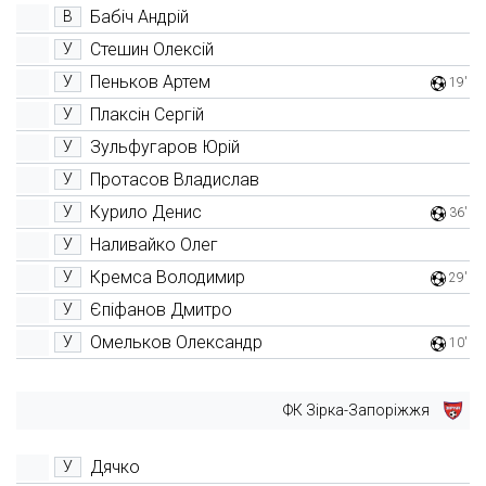
Бабіч Андрій
В
Стешин Олексій
У
Пеньков Артем
У
19'
Плаксін Сергій
У
Зульфугаров Юрій
У
Протасов Владислав
У
Курило Денис
У
36'
Наливайко Олег
У
Кремса Володимир
У
29'
Єпіфанов Дмитро
У
Омельков Олександр
У
10'
ФК Зірка-Запоріжжя
Дячко
У