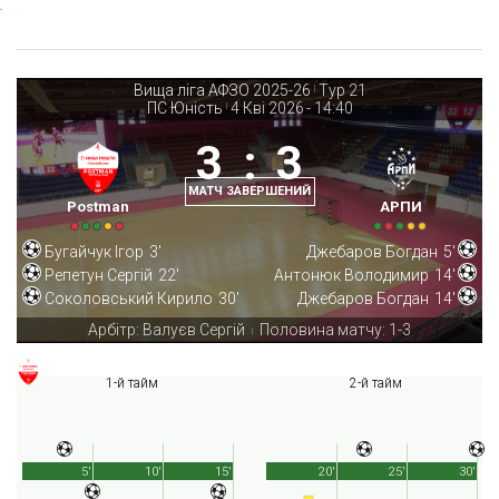
Вища ліга АФЗО 2025-26
Тур 21
|
ПС Юність
4 Кві 2026
-
14:40
|
3
:
3
МАТЧ ЗАВЕРШЕНИЙ
Postman
АРПИ
Бугайчук Ігор
3'
Джебаров Богдан
5'
Репетун Сергій
22'
Антонюк Володимир
14'
Соколовський Кирило
30'
Джебаров Богдан
14'
Арбітр: Валуєв Сергій
Половина матчу: 1-3
|
1-й тайм
2-й тайм
5'
10'
15'
20'
25'
30'