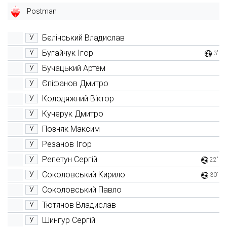
Postman
Бєлінський Владислав
У
Бугайчук Ігор
У
3'
Бучацький Артем
У
Єпіфанов Дмитро
У
Колодяжний Віктор
У
Кучерук Дмитро
У
Позняк Максим
У
Резанов Ігор
У
Репетун Сергій
У
22'
Соколовський Кирило
У
30'
Соколовський Павло
У
Тютянов Владислав
У
Шингур Сергій
У