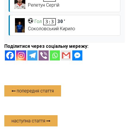
Репетун Сергій
Гол
30'
3:3
Соколовський Кирило
Поділитися через соціальну мережу:
попередня стаття
наступна стаття