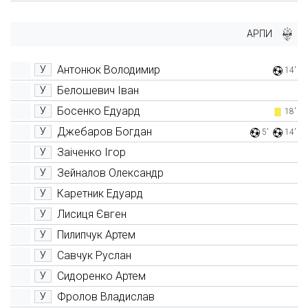
АРПИ
Антонюк Володимир
У
14'
Белошевич Іван
У
Босенко Едуард
У
18'
Джебаров Богдан
У
5'
14'
Заіченко Ігор
У
Зейналов Олександр
У
Каретник Едуард
У
Лисиця Євген
У
Пилипчук Артем
У
Савчук Руслан
У
Сидоренко Артем
У
Фролов Владислав
У