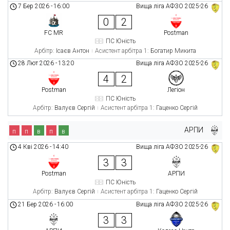
7 Бер 2026
-
16:00
Вища ліга АФЗО 2025-26
0
2
FC MR
Postman
ПС Юність
Арбітр:
Ісаєв Антон
Асистент арбітра 1:
Богатир Микита
28 Лют 2026
-
13:20
Вища ліга АФЗО 2025-26
4
2
Postman
Легіон
ПС Юність
Арбітр:
Валуєв Сергій
Асистент арбітра 1:
Гаценко Сергій
АРПИ
п
п
в
п
в
4 Кві 2026
-
14:40
Вища ліга АФЗО 2025-26
3
3
Postman
АРПИ
ПС Юність
Арбітр:
Валуєв Сергій
Асистент арбітра 1:
Гаценко Сергій
21 Бер 2026
-
16:00
Вища ліга АФЗО 2025-26
3
3