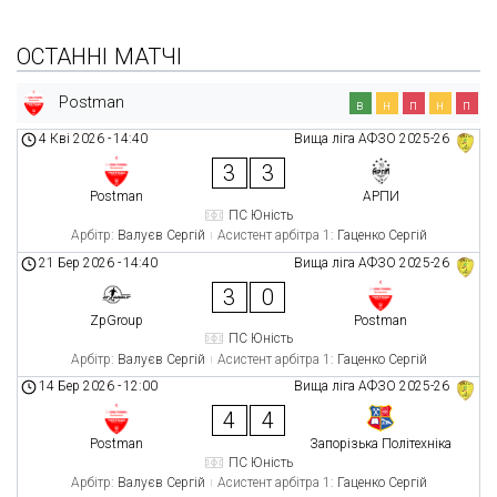
ОСТАННІ МАТЧІ
Postman
в
н
п
н
п
4 Кві 2026
-
14:40
Вища ліга АФЗО 2025-26
3
3
Postman
АРПИ
ПС Юність
Арбітр:
Валуєв Сергій
Асистент арбітра 1:
Гаценко Сергій
21 Бер 2026
-
14:40
Вища ліга АФЗО 2025-26
3
0
ZpGroup
Postman
ПС Юність
Арбітр:
Валуєв Сергій
Асистент арбітра 1:
Гаценко Сергій
14 Бер 2026
-
12:00
Вища ліга АФЗО 2025-26
4
4
Postman
Запорізька Політехніка
ПС Юність
Арбітр:
Валуєв Сергій
Асистент арбітра 1:
Гаценко Сергій