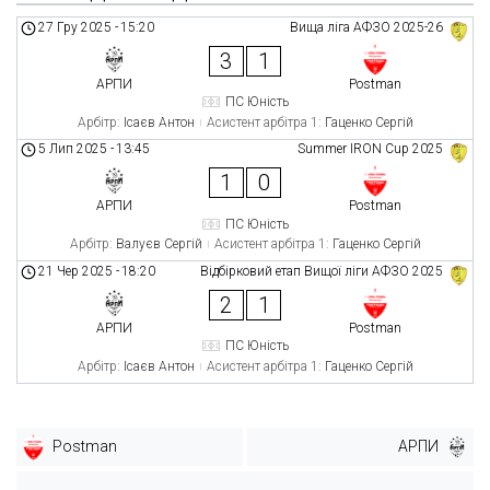
27 Гру 2025
-
15:20
Вища ліга АФЗО 2025-26
3
1
АРПИ
Postman
ПС Юність
Арбітр:
Ісаєв Антон
Асистент арбітра 1:
Гаценко Сергій
5 Лип 2025
-
13:45
Summer IRON Cup 2025
1
0
АРПИ
Postman
ПС Юність
Арбітр:
Валуєв Сергій
Асистент арбітра 1:
Гаценко Сергій
21 Чер 2025
-
18:20
Відбірковий етап Вищої ліги АФЗО 2025
2
1
АРПИ
Postman
ПС Юність
Арбітр:
Ісаєв Антон
Асистент арбітра 1:
Гаценко Сергій
Postman
АРПИ