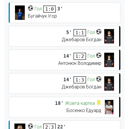
Гол
3'
1:0
Бугайчук Ігор
5'
Гол
1:1
Джебаров Богдан
14'
Гол
1:2
Антонюк Володимир
14'
Гол
1:3
Джебаров Богдан
18'
Жовта картка
Босенко Едуард
Гол
22'
2:3