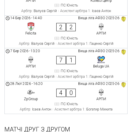
АРПИ
Колесо Центр
ПС Юність
Арбітр:
Валуєв Сергій
Асистент арбітра 1:
Ісаєв Антон
14 Бер 2026
-
14:40
Вища ліга АФЗО 2025-26
2
2
Felicita
АРПИ
ПС Юність
Арбітр:
Валуєв Сергій
Асистент арбітра 1:
Гаценко Сергій
7 Бер 2026
-
13:20
Вища ліга АФЗО 2025-26
7
1
АРПИ
Beluga UA
ПС Юність
Арбітр:
Валуєв Сергій
Асистент арбітра 1:
Гаценко Сергій
28 Лют 2026
-
16:20
Вища ліга АФЗО 2025-26
4
0
ZpGroup
АРПИ
ПС Юність
Арбітр:
Ісаєв Антон
Асистент арбітра 1:
Богатир Микита
МАТЧІ ДРУГ З ДРУГОМ