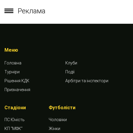
Реклама
Меню
Головна
Клуби
Турніри
Події
Рішення КДК
Арбітри та інспектори
Призначення
Стадіони
Футболісти
ПС Юність
Чоловіки
КП “МФК”
Жінки