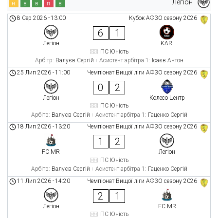
Легіон
н
в
в
п
в
8 Сер 2026
-
13:00
Кубок АФЗО сезону 2026
6
1
Легіон
KARI
ПС Юність
Арбітр:
Валуєв Сергій
Асистент арбітра 1:
Ісаєв Антон
25 Лип 2026
-
11:00
Чемпіонат Вищої ліги АФЗО сезону 2026
0
2
Легіон
Колесо Центр
ПС Юність
Арбітр:
Валуєв Сергій
Асистент арбітра 1:
Гаценко Сергій
18 Лип 2026
-
13:20
Чемпіонат Вищої ліги АФЗО сезону 2026
1
2
FC MR
Легіон
ПС Юність
Арбітр:
Валуєв Сергій
Асистент арбітра 1:
Гаценко Сергій
11 Лип 2026
-
14:20
Чемпіонат Вищої ліги АФЗО сезону 2026
2
1
Легіон
FC MR
ПС Юність