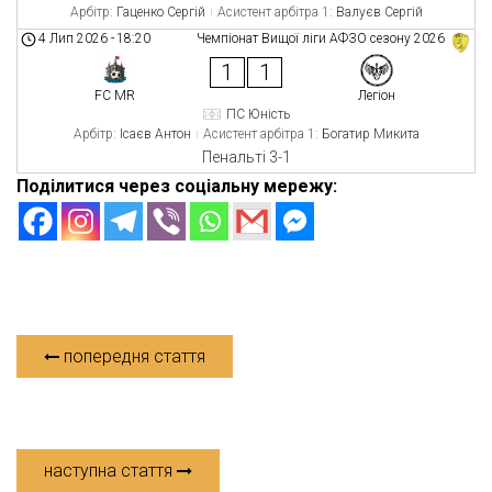
Арбітр:
Гаценко Сергій
Асистент арбітра 1:
Валуєв Сергій
4 Лип 2026
-
18:20
Чемпіонат Вищої ліги АФЗО сезону 2026
1
1
FC MR
Легіон
ПС Юність
Арбітр:
Ісаєв Антон
Асистент арбітра 1:
Богатир Микита
Пенальті 3-1
Поділитися через соціальну мережу:
попередня стаття
наступна стаття