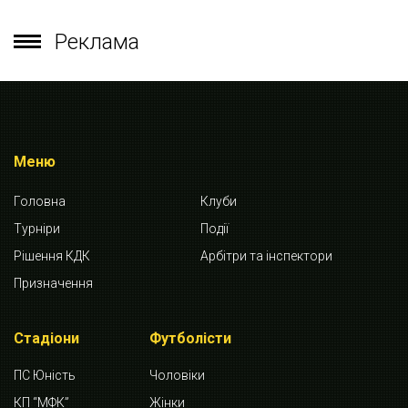
Реклама
Меню
Головна
Клуби
Турніри
Події
Рішення КДК
Арбітри та інспектори
Призначення
Стадіони
Футболісти
ПС Юність
Чоловіки
КП “МФК”
Жінки