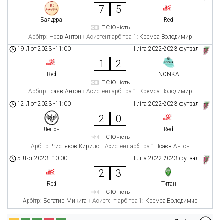
7
5
Баядера
Red
ПС Юність
Арбітр:
Ноєв Антон
Асистент арбітра 1:
Кремса Володимир
19 Лют 2023
-
11:00
ІІ ліга 2022-2023 футзал
1
2
Red
NONKA
ПС Юність
Арбітр:
Ісаєв Антон
Асистент арбітра 1:
Кремса Володимир
12 Лют 2023
-
11:00
ІІ ліга 2022-2023 футзал
2
0
Легіон
Red
ПС Юність
Арбітр:
Чистяков Кирило
Асистент арбітра 1:
Ісаєв Антон
5 Лют 2023
-
10:00
ІІ ліга 2022-2023 футзал
2
3
Red
Титан
ПС Юність
Арбітр:
Богатир Микита
Асистент арбітра 1:
Кремса Володимир