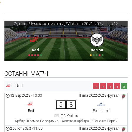
Футзал. Чемпіонат міста ДРУГА ліга 2021-2022
Тур 13
|
Red
Легіон
ОСТАННІ МАТЧІ
Red
п
п
п
п
в
12 Бер 2023
-
10:00
ІІ ліга 2022-2023 футзал
5
3
Red
Polpharma
ПС Юність
Арбітр:
Кремса Володимир
Асистент арбітра 1:
Гаценко Сергій
26 Лют 2023
-
11:00
ІІ ліга 2022-2023 футзал