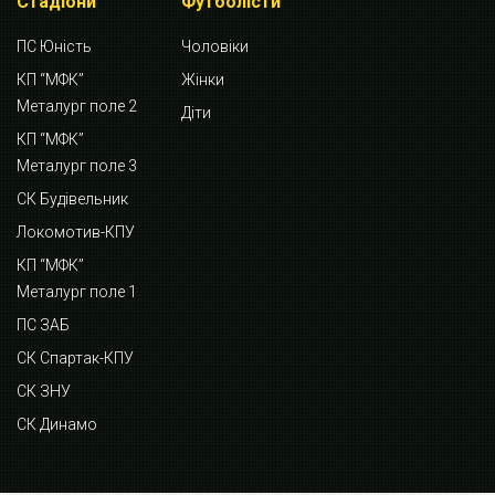
Стадіони
Футболісти
ПС Юність
Чоловіки
КП “МФК”
Жінки
Металург поле 2
Діти
КП “МФК”
Металург поле 3
СК Будівельник
Локомотив-КПУ
КП “МФК”
Металург поле 1
ПС ЗАБ
СК Спартак-КПУ
СК ЗНУ
СК Динамо