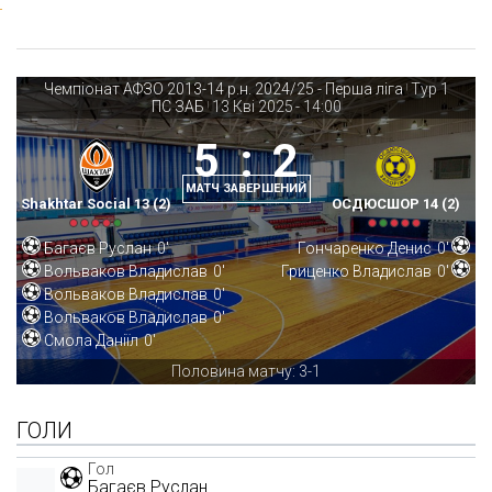
Чемпіонат АФЗО 2013-14 р.н. 2024/25 - Перша ліга
Тур 1
|
ПС ЗАБ
13 Кві 2025
-
14:00
|
5
:
2
МАТЧ ЗАВЕРШЕНИЙ
Shakhtar Social 13 (2)
ОСДЮСШОР 14 (2)
Багаєв Руслан
0'
Гончаренко Денис
0'
Вольваков Владислав
0'
Гриценко Владислав
0'
Вольваков Владислав
0'
Вольваков Владислав
0'
Смола Даніїл
0'
Половина матчу: 3-1
ГОЛИ
Гол
Багаєв Руслан