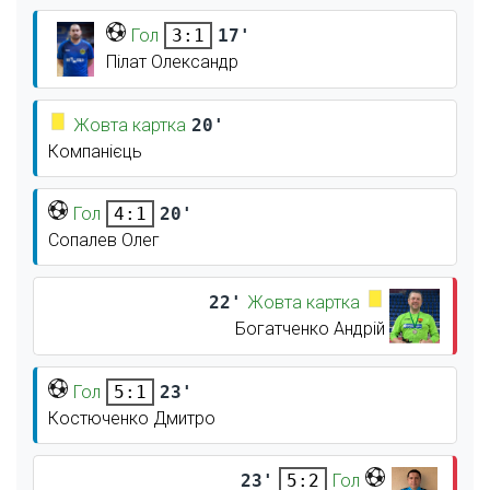
Гол
17'
3:1
Пілат Олександр
Жовта картка
20'
Компанієць
Гол
20'
4:1
Сопалев Олег
22'
Жовта картка
Богатченко Андрій
Гол
23'
5:1
Костюченко Дмитро
23'
Гол
5:2