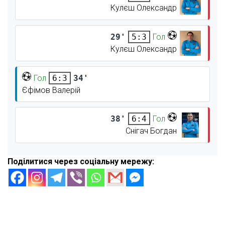
Кулєш Олександр
29'
Гол
5:3
Кулєш Олександр
Гол
34'
6:3
Єфімов Валерій
38'
Гол
6:4
Снігач Богдан
Поділитися через соціальну мережу: