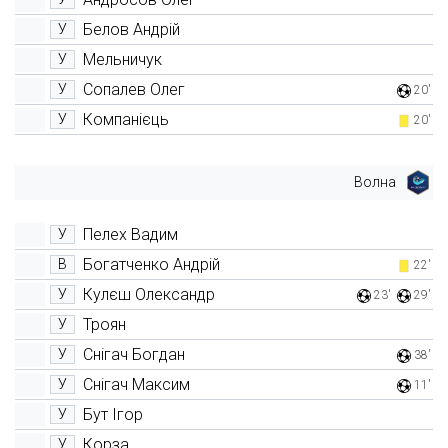
Белов Андрій
У
Мельничук
У
Сопалев Олег
У
20'
Компанієць
У
20'
Волна
Пелех Вадим
У
Богатченко Андрій
В
22'
Кулєш Олександр
У
23'
29'
Троян
У
Снігач Богдан
У
38'
Снігач Максим
У
11'
Бут Ігор
У
Корза
У