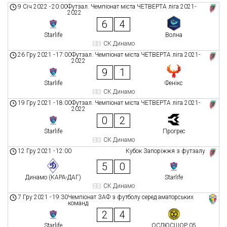
9 Січ 2022
-
20:00
Футзал. Чемпіонат міста ЧЕТВЕРТА ліга 2021-
2022
6
4
Starlife
Волна
СК Динамо
26 Гру 2021
-
17:00
Футзал. Чемпіонат міста ЧЕТВЕРТА ліга 2021-
2022
9
1
Starlife
Фенікс
СК Динамо
19 Гру 2021
-
18:00
Футзал. Чемпіонат міста ЧЕТВЕРТА ліга 2021-
2022
0
2
Starlife
Прогрес
СК Динамо
12 Гру 2021
-
12:00
Кубок Запоріжжя з футзалу
5
0
Динамо (КАРА-ДАГ)
Starlife
СК Динамо
7 Гру 2021
-
19:30
Чемпіонат ЗАФ з футболу серед аматорських
команд
2
4
Starlife
ОСДЮСШОР 05