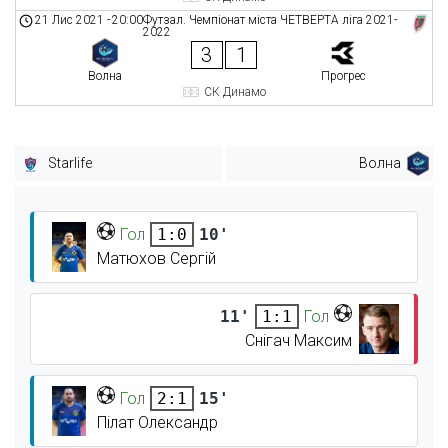
21 Лис 2021
-
20:00
Футзал. Чемпіонат міста ЧЕТВЕРТА ліга 2021-
2022
3
1
Волна
Прогрес
СК Динамо
Starlife
Волна
Гол
10'
1:0
Матюхов Сергій
11'
Гол
1:1
Снігач Максим
Гол
15'
2:1
Пілат Олександр