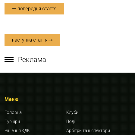
попередня стаття
наступна стаття
Реклама
Меню
Головна
Клуби
Турніри
Події
Рішення КДК
Арбітри та інспектори