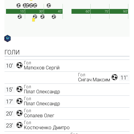
15'
30'
45'
60'
75'
90'
ГОЛИ
Гол
10'
Матюхов Сергій
Гол
11'
Снігач Максим
Гол
15'
Пілат Олександр
Гол
17'
Пілат Олександр
Гол
20'
Сопалев Олег
Гол
23'
Костюченко Дмитро