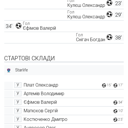
Гол
23'
Кулєш Олександр
Гол
29'
Кулєш Олександр
Гол
34'
Єфімов Валерій
Гол
38'
Снігач Богдан
СТАРТОВІ СКЛАДИ
Starlife
Пілат Олександр
У
15'
17'
Артемів Володимир
У
Єфімов Валерій
У
34'
Матюхов Сергій
У
10'
Костюченко Дмитро
У
23'
Андросов Олег
У