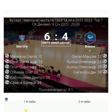
Футзал. Чемпіонат міста ЧЕТВЕРТА ліга 2021-2022
Тур 7
|
СК Динамо
9 Січ 2022
-
20:00
|
6
:
4
МАТЧ ЗАВЕРШЕНИЙ
Starlife
Волна
Матюхов Сергій
10'
Снігач Максим
11'
Пілат Олександр
15'
Кулєш Олександр
23'
Пілат Олександр
17'
Кулєш Олександр
29'
Сопалев Олег
20'
Снігач Богдан
38'
Костюченко Дмитро
23'
Єфімов Валерій
34'
Половина матчу: 4-1
1-й тайм
2-й тайм