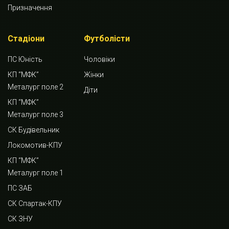
Призначення
Стадіони
Футболісти
ПС Юність
Чоловіки
КП “МФК”
Жінки
Металург поле 2
Діти
КП “МФК”
Металург поле 3
СК Будівельник
Локомотив-КПУ
КП “МФК”
Металург поле 1
ПС ЗАБ
СК Спартак-КПУ
СК ЗНУ