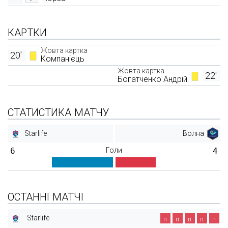
КАРТКИ
Жовта картка
20'
Компанієць
Жовта картка
22'
Богатченко Андрій
СТАТИСТИКА МАТЧУ
Starlife
Волна
6
Голи
4
ОСТАННІ МАТЧІ
Starlife
п
п
п
п
п