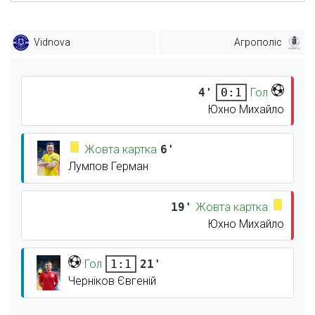
Vidnova
Агрополіс
4'
Гол
0:1
Юхно Михайло
Жовта картка
6'
Лумпов Герман
19'
Жовта картка
Юхно Михайло
Гол
21'
1:1
Черніков Євгеній