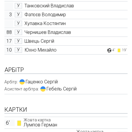
Танковский Владислав
У
3
Фатєєв Володимир
У
Хупавка Костянтин
У
88
Чернишев Владислав
У
17
Швець Сергій
У
10
Юхно Михайло
У
4'
19'
АРБІТР
Гаценко Сергій
Арбітр:
Гебель Сергій
Асистент арбітра:
КАРТКИ
Жовта картка
6'
Лумпов Герман
Жовта картка