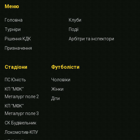
Меню
Головна
Клуби
Турніри
Події
Рішення КДК
Арбітри та інспектори
Призначення
Стадіони
Футболісти
ПС Юність
Чоловіки
КП “МФК”
Жінки
Металург поле 2
Діти
КП “МФК”
Металург поле 3
СК Будівельник
Локомотив-КПУ