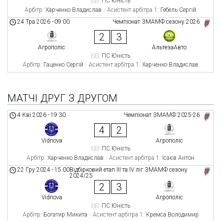
ПС Юність
Арбітр:
Харченко Владислав
Асистент арбітра 1:
Гебель Сергій
24 Тра 2026
-
09:00
Чемпіонат ЗМАМФ сезону 2026
2
3
Агрополіс
АльтезаАвто
ПС Юність
Арбітр:
Гаценко Сергій
Асистент арбітра 1:
Харченко Владислав
МАТЧІ ДРУГ З ДРУГОМ
4 Кві 2026
-
19:30
Чемпіонат ЗМАМФ 2025-26
4
2
Vidnova
Агрополіс
ПС Юність
Арбітр:
Харченко Владислав
Асистент арбітра 1:
Ісаєв Антон
22 Гру 2024
-
15:00
Відбірковий етап ІII та ІV ліг ЗМАМФ сезону
2024/25
2
3
Vidnova
Агрополіс
ПС Юність
Арбітр:
Богатир Микита
Асистент арбітра 1:
Кремса Володимир