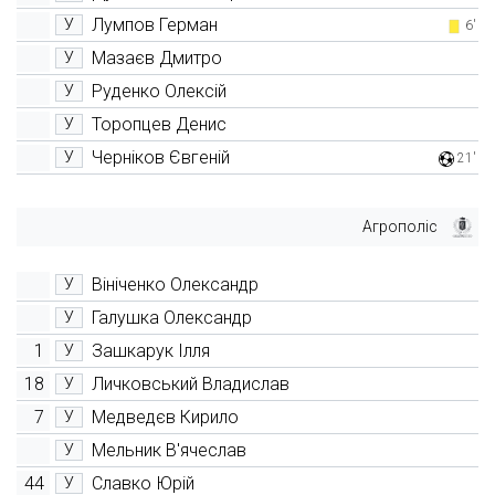
Лумпов Герман
У
6'
Мазаєв Дмитро
У
Руденко Олексій
У
Торопцев Денис
У
Черніков Євгеній
У
21'
Агрополіс
Вініченко Олександр
У
Галушка Олександр
У
1
Зашкарук Ілля
У
18
Личковський Владислав
У
7
Медведєв Кирило
У
Мельник В'ячеслав
У
44
Славко Юрій
У