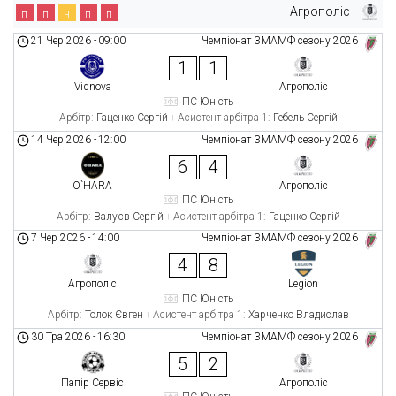
Агрополіс
п
п
н
п
п
21 Чер 2026
-
09:00
Чемпіонат ЗМАМФ сезону 2026
1
1
Vidnova
Агрополіс
ПС Юність
Арбітр:
Гаценко Сергій
Асистент арбітра 1:
Гебель Сергій
14 Чер 2026
-
12:00
Чемпіонат ЗМАМФ сезону 2026
6
4
O`HARA
Агрополіс
ПС Юність
Арбітр:
Валуєв Сергій
Асистент арбітра 1:
Гаценко Сергій
7 Чер 2026
-
14:00
Чемпіонат ЗМАМФ сезону 2026
4
8
Агрополіс
Legion
ПС Юність
Арбітр:
Толок Євген
Асистент арбітра 1:
Харченко Владислав
30 Тра 2026
-
16:30
Чемпіонат ЗМАМФ сезону 2026
5
2
Папір Сервіс
Агрополіс