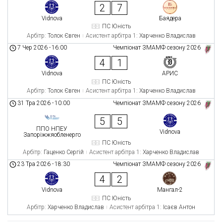
2
7
Vidnova
Баядера
ПС Юність
Арбітр:
Толок Євген
Асистент арбітра 1:
Харченко Владислав
7 Чер 2026
-
16:00
Чемпіонат ЗМАМФ сезону 2026
4
1
Vidnova
АРИС
ПС Юність
Арбітр:
Толок Євген
Асистент арбітра 1:
Харченко Владислав
31 Тра 2026
-
10:00
Чемпіонат ЗМАМФ сезону 2026
5
5
ППО НПЕУ
Vidnova
Запоріжжяобленерго
ПС Юність
Арбітр:
Гаценко Сергій
Асистент арбітра 1:
Харченко Владислав
23 Тра 2026
-
18:30
Чемпіонат ЗМАМФ сезону 2026
4
2
Vidnova
Мангал-2
ПС Юність
Арбітр:
Харченко Владислав
Асистент арбітра 1:
Ісаєв Антон