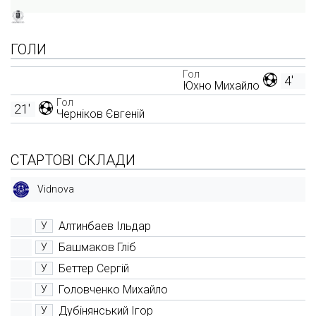
ГОЛИ
Гол
4'
Юхно Михайло
Гол
21'
Черніков Євгеній
СТАРТОВІ СКЛАДИ
Vidnova
Алтинбаев Ільдар
У
Башмаков Гліб
У
Беттер Сергій
У
Головченко Михайло
У
Дубінянський Ігор
У