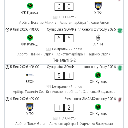
6
0
ФК Купець
УПО
ПС Юність
Арбітр:
Богатир Микита
Асистент арбітра 1:
Ісаєв Антон
9 Лип 2026
-
18:00
Супер ліга ЗОАФ з пляжного футболу 2026
6
5
ФК Купець
АРПИ
Центральний пляж
Арбітр:
Пазиніч Сергій
Асистент арбітра 1:
Гаценко Сергій
Пенальті 3-2
5 Лип 2026
-
08:00
Супер ліга ЗОАФ з пляжного футболу 2026
5
1
ЗЕФК
ФК Купець
Центральний пляж
Арбітр:
Пазиніч Сергій
Асистент арбітра 1:
Харченко Владислав
4 Лип 2026
-
09:00
Чемпіонат ЗМАМФ сезону 2026
1
2
УПО
ФК Купець
ПС Юність
Арбітр:
Толок Євген
Асистент арбітра 1:
Харченко Владислав