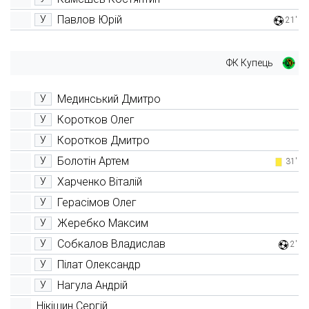
Павлов Юрій
У
21'
ФК Купець
Мединський Дмитро
У
Коротков Олег
У
Коротков Дмитро
У
Болотін Артем
У
31'
Харченко Віталій
У
Герасімов Олег
У
Жеребко Максим
У
Собкалов Владислав
У
2'
Пілат Олександр
У
Нагула Андрій
У
Нікішин Сергій