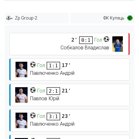
Zp Group-2
ФК Купець
2'
Гол
0:1
Собкалов Владислав
Гол
17'
1:1
Павлюченко Андрій
Гол
21'
2:1
Павлов Юрій
Гол
23'
3:1
Павлюченко Андрій