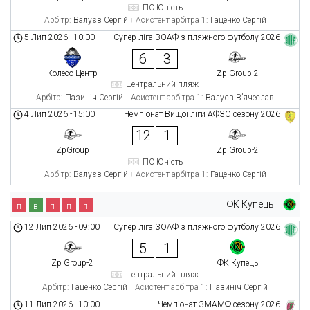
ПС Юність
Арбітр:
Валуєв Сергій
Асистент арбітра 1:
Гаценко Сергій
5 Лип 2026
-
10:00
Супер ліга ЗОАФ з пляжного футболу 2026
6
3
Колесо Центр
Zp Group-2
Центральний пляж
Арбітр:
Пазиніч Сергій
Асистент арбітра 1:
Валуєв В’ячеслав
4 Лип 2026
-
15:00
Чемпіонат Вищої ліги АФЗО сезону 2026
12
1
ZpGroup
Zp Group-2
ПС Юність
Арбітр:
Валуєв Сергій
Асистент арбітра 1:
Гаценко Сергій
ФК Купець
п
в
п
п
п
12 Лип 2026
-
09:00
Супер ліга ЗОАФ з пляжного футболу 2026
5
1
Zp Group-2
ФК Купець
Центральний пляж
Арбітр:
Гаценко Сергій
Асистент арбітра 1:
Пазиніч Сергій
11 Лип 2026
-
10:00
Чемпіонат ЗМАМФ сезону 2026