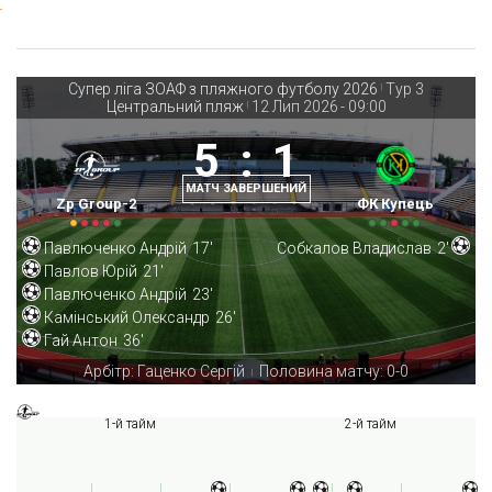
Супер ліга ЗОАФ з пляжного футболу 2026
Тур 3
|
Центральний пляж
12 Лип 2026
-
09:00
|
5
:
1
МАТЧ ЗАВЕРШЕНИЙ
Zp Group-2
ФК Купець
Павлюченко Андрій
17'
Собкалов Владислав
2'
Павлов Юрій
21'
Павлюченко Андрій
23'
Камінський Олександр
26'
Гай Антон
36'
Арбітр: Гаценко Сергій
Половина матчу: 0-0
|
1-й тайм
2-й тайм