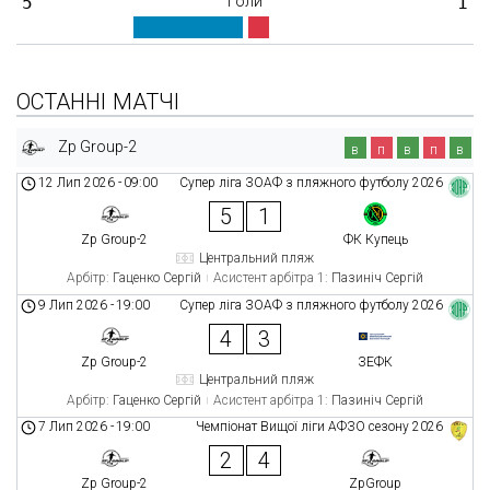
5
Голи
1
ОСТАННІ МАТЧІ
Zp Group-2
в
п
в
п
в
12 Лип 2026
-
09:00
Супер ліга ЗОАФ з пляжного футболу 2026
5
1
Zp Group-2
ФК Купець
Центральний пляж
Арбітр:
Гаценко Сергій
Асистент арбітра 1:
Пазиніч Сергій
9 Лип 2026
-
19:00
Супер ліга ЗОАФ з пляжного футболу 2026
4
3
Zp Group-2
ЗЕФК
Центральний пляж
Арбітр:
Гаценко Сергій
Асистент арбітра 1:
Пазиніч Сергій
7 Лип 2026
-
19:00
Чемпіонат Вищої ліги АФЗО сезону 2026
2
4
Zp Group-2
ZpGroup