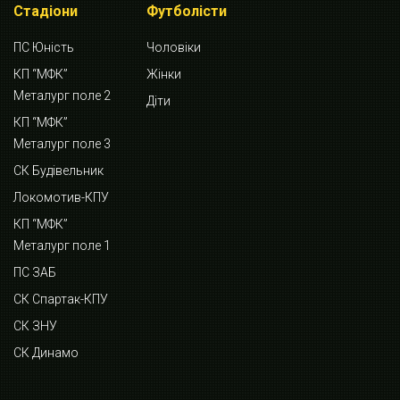
Стадіони
Футболісти
ПС Юність
Чоловіки
КП “МФК”
Жінки
Металург поле 2
Діти
КП “МФК”
Металург поле 3
СК Будівельник
Локомотив-КПУ
КП “МФК”
Металург поле 1
ПС ЗАБ
СК Спартак-КПУ
СК ЗНУ
СК Динамо