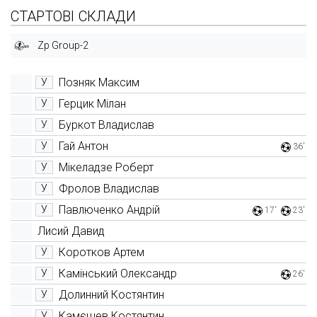
СТАРТОВІ СКЛАДИ
Zp Group-2
Позняк Максим
У
Герцик Мілан
У
Буркот Владислав
У
Гай Антон
У
36'
Мікеладзе Роберт
У
Фролов Владислав
У
Павлюченко Андрій
У
17'
23'
Лисий Давид
Коротков Артем
У
Камінський Олександр
У
26'
Долинний Костянтин
У
Камєшев Костянтин
У