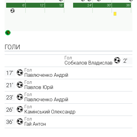
6'
12'
18'
24'
30'
36'
ГОЛИ
Гол
2'
Собкалов Владислав
Гол
17'
Павлюченко Андрій
Гол
21'
Павлов Юрій
Гол
23'
Павлюченко Андрій
Гол
26'
Камінський Олександр
Гол
36'
Гай Антон