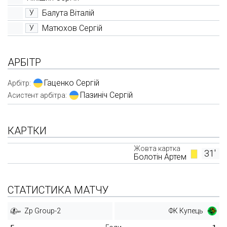
Балута Віталій
У
Матюхов Сергій
У
АРБІТР
Гаценко Сергій
Арбітр:
Пазиніч Сергій
Асистент арбітра:
КАРТКИ
Жовта картка
31'
Болотін Артем
СТАТИСТИКА МАТЧУ
Zp Group-2
ФК Купець