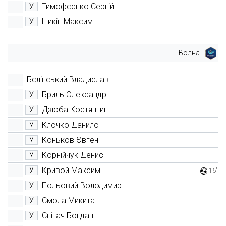
Тимофєєнко Сергій
У
Цикін Максим
У
Волна
Бєлінський Владислав
Бриль Олександр
У
Дзюба Костянтин
У
Клочко Данило
У
Коньков Євген
У
Корнійчук Денис
У
Кривой Максим
У
16'
Польовий Володимир
У
Смола Микита
У
Снігач Богдан
У