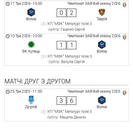
17 Тра 2026
-
13:00
Чемпіонат ЗАФ 8×8 сезону 2026
0
2
Волна
Таврія
КП "МФК" Металург поле 3
Арбітр:
Гаценко Сергій
10 Тра 2026
-
10:00
Чемпіонат ЗАФ 8×8 сезону 2026
1
1
ФК Купець
Волна
КП "МФК" Металург поле 3
Арбітр:
Валуєв Сергій
МАТЧІ ДРУГ З ДРУГОМ
25 Тра 2025
-
11:00
Чемпіонат ЗАФ 8x8 сезону 2025
3
6
Zp-prok
Волна
КП "МФК" Металург поле 3
Арбітр:
Мацюта Данило