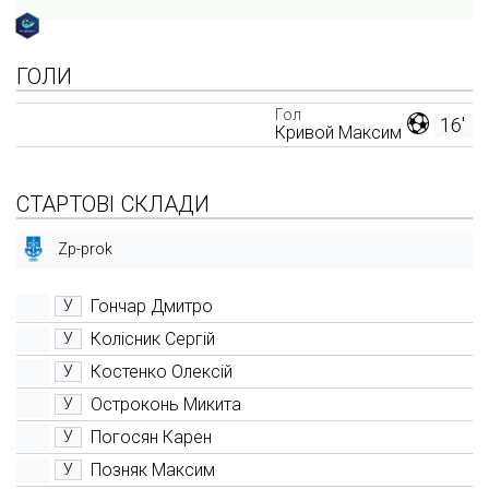
ГОЛИ
Гол
16'
Кривой Максим
СТАРТОВІ СКЛАДИ
Zp-prok
Гончар Дмитро
У
Колісник Сергій
У
Костенко Олексій
У
Остроконь Микита
У
Погосян Карен
У
Позняк Максим
У