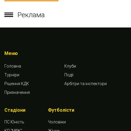
Реклама
Меню
Головна
Клуби
Турніри
Події
Рішення КДК
Арбітри та інспектори
Призначення
Стадіони
Футболісти
ПС Юність
Чоловіки
КП “МФК”
Жінки