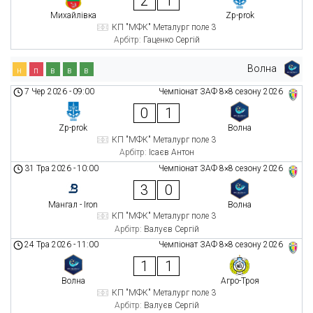
2
1
Михайлівка
Zp-prok
КП "МФК" Металург поле 3
Арбітр:
Гаценко Сергій
Волна
н
п
в
в
в
7 Чер 2026
-
09:00
Чемпіонат ЗАФ 8×8 сезону 2026
0
1
Zp-prok
Волна
КП "МФК" Металург поле 3
Арбітр:
Ісаєв Антон
31 Тра 2026
-
10:00
Чемпіонат ЗАФ 8×8 сезону 2026
3
0
Мангал - Iron
Волна
КП "МФК" Металург поле 3
Арбітр:
Валуєв Сергій
24 Тра 2026
-
11:00
Чемпіонат ЗАФ 8×8 сезону 2026
1
1
Волна
Агро-Троя
КП "МФК" Металург поле 3
Арбітр:
Валуєв Сергій