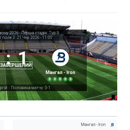
зону 2026 - Перша стадія
Тур 9
|
г поле 3
21 Чер 2026
-
11:00
|
:
1
 ЗАВЕРШЕНИЙ
Мангал - Iron
В
В
В
В
В
ргій
Половина матчу: 0-1
|
Мангал - Iron