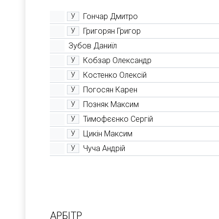
Гончар Дмитро
У
Григорян Григор
У
Зубов Даниїл
Кобзар Олександр
У
Костенко Олексій
У
Погосян Карен
У
Позняк Максим
У
Тимофєєнко Сергій
У
Цикін Максим
У
Чуча Андрій
У
АРБІТР