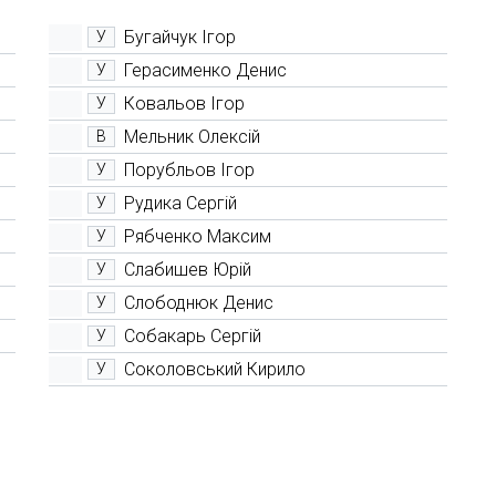
Бугайчук Ігор
У
Герасименко Денис
У
Ковальов Ігор
У
Мельник Олексій
В
Порубльов Ігор
У
Рудика Сергій
У
Рябченко Максим
У
Слабишев Юрій
У
Слободнюк Денис
У
Собакарь Сергій
У
Соколовський Кирило
У