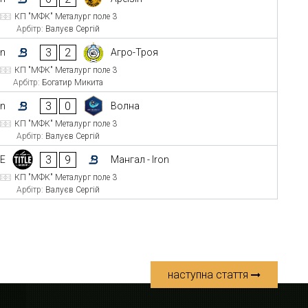
КП "МФК" Металург поле 3
Арбітр:
Валуєв Сергій
3
2
on
Агро-Троя
КП "МФК" Металург поле 3
Арбітр:
Богатир Микита
3
0
on
Волна
КП "МФК" Металург поле 3
Арбітр:
Валуєв Сергій
3
9
LE
Мангал - Iron
КП "МФК" Металург поле 3
Арбітр:
Валуєв Сергій
наступна стаття