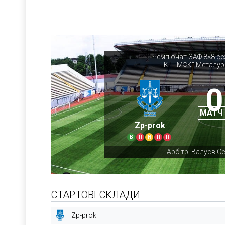
Чемпіонат ЗАФ 8×8 се
КП "МФК" Металур
0
МАТЧ
Zp-prok
В
П
Н
П
П
Арбітр: Валуєв Се
СТАРТОВІ СКЛАДИ
Zp-prok