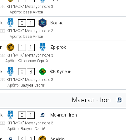
КП "МФК" Металург поле 3
Арбітр:
Ісаєв Антон
0
1
ok
Волна
КП "МФК" Металург поле 3
Арбітр:
Ісаєв Антон
1
1
in
Zp-prok
КП "МФК" Металург поле 3
Арбітр:
Філоненко Сергій
0
3
ok
ФК Купець
КП "МФК" Металург поле 3
Арбітр:
Валуєв Сергій
Мангал - Iron
0
1
ok
Мангал - Iron
КП "МФК" Металург поле 3
Арбітр:
Валуєв Сергій
6
2
on
Apelsin