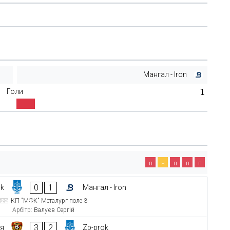
Мангал - Iron
Голи
1
п
н
п
п
п
0
1
ok
Мангал - Iron
КП "МФК" Металург поле 3
Арбітр:
Валуєв Сергій
3
2
ія
Zp-prok