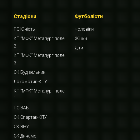
Стадіони
Футболісти
ПС Юність
Чоловіки
КП “МФК” Металург поле
Жінки
2
Діти
КП “МФК” Металург поле
3
СК Будівельник
Локомотив-КПУ
КП “МФК” Металург поле
1
ПС ЗАБ
СК Спартак-КПУ
СК ЗНУ
СК Динамо