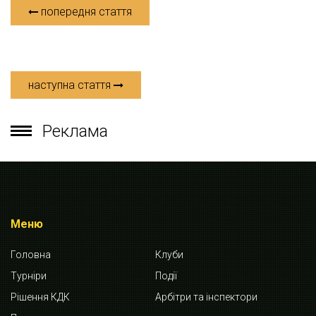
попередня стаття
наступна стаття
Реклама
Меню
Головна
Клуби
Турніри
Події
Рішення КДК
Арбітри та інспектори