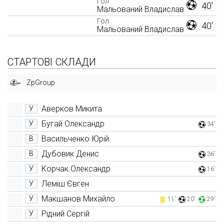
Гол
40'
Мальований Владислав
Гол
40'
Мальований Владислав
СТАРТОВІ СКЛАДИ
ZpGroup
Аверков Микита
У
Бугай Олександр
У
34'
Васильченко Юрій
В
Дубовик Денис
В
36'
Корчак Олександр
У
16'
Леміш Євген
У
Макшанов Михайло
У
11'
20'
29'
Рідний Сергій
У