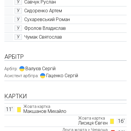
Савчук Руслан
У
Сидоренко Артем
У
Сухаревський Роман
У
Фролов Владислав
У
Чумак Святослав
У
АРБІТР
Валуєв Сергій
Арбітр:
Гаценко Сергій
Асистент арбітра:
КАРТКИ
Жовта картка
11'
Макшанов Михайло
Жовта картка
16'
Лисиця Євген
Друга жовта > Червона