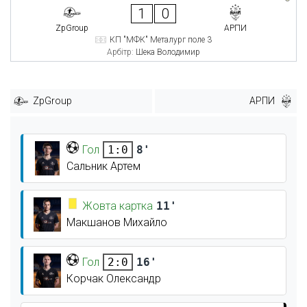
1
0
ZpGroup
АРПИ
КП "МФК" Металург поле 3
Арбітр:
Шека Володимир
ZpGroup
АРПИ
Гол
8'
1:0
Сальник Артем
Жовта картка
11'
Макшанов Михайло
Гол
16'
2:0
Корчак Олександр