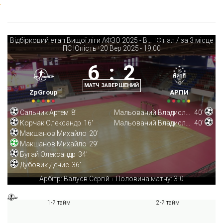
Відбірковий етап Вищої ліги АФЗО 2025 - Вища ліга
Фінал / за 3 місце
|
ПС Юність
20 Вер 2025
-
19:00
|
6
:
2
МАТЧ ЗАВЕРШЕНИЙ
ZpGroup
АРПИ
Сальник Артем
8'
Мальований Владислав
40'
Корчак Олександр
16'
Мальований Владислав
40'
Макшанов Михайло
20'
Макшанов Михайло
29'
Бугай Олександр
34'
Дубовик Денис
36'
Арбітр: Валуєв Сергій
Половина матчу: 3-0
|
1-й тайм
2-й тайм