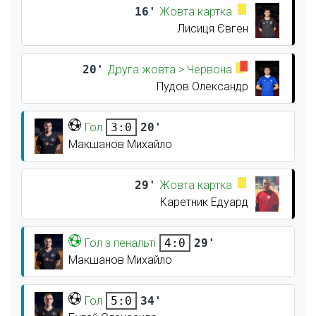
16'
Жовта картка
Лисиця Євген
20'
Друга жовта > Червона
Пудов Олександр
Гол
20'
3:0
Макшанов Михайло
29'
Жовта картка
Каретник Едуард
Гол з пенальті
29'
4:0
Макшанов Михайло
Гол
34'
5:0