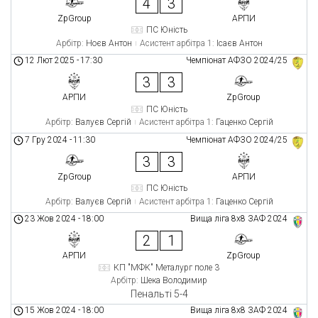
4
3
ZpGroup
АРПИ
ПС Юність
Арбітр:
Ноєв Антон
Асистент арбітра 1:
Ісаєв Антон
12 Лют 2025
-
17:30
Чемпіонат АФЗО 2024/25
3
3
АРПИ
ZpGroup
ПС Юність
Арбітр:
Валуєв Сергій
Асистент арбітра 1:
Гаценко Сергій
7 Гру 2024
-
11:30
Чемпіонат АФЗО 2024/25
3
3
ZpGroup
АРПИ
ПС Юність
Арбітр:
Валуєв Сергій
Асистент арбітра 1:
Гаценко Сергій
23 Жов 2024
-
18:00
Вища ліга 8х8 ЗАФ 2024
2
1
АРПИ
ZpGroup
КП "МФК" Металург поле 3
Арбітр:
Шека Володимир
Пенальті 5-4
15 Жов 2024
-
18:00
Вища ліга 8х8 ЗАФ 2024