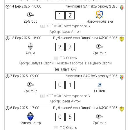
14 Вер 2025
-
10:00
Чемпіонат ЗАФ 8x8 сезону 2025
1
2
ZpGroup
Новомиколаївка
КП "МФК" Металург поле 3
Арбітр:
Ісаєв Антон
13 Вер 2025
-
18:00
Відбірковий етап Вищої ліги АФЗО 2025
2
2
АРПИ
ZpGroup
ПС Юність
Арбітр:
Валуєв Сергій
Асистент арбітра 1:
Гаценко Сергій
Пенальті 6-7
7 Вер 2025
-
09:00
Чемпіонат ЗАФ 8x8 сезону 2025
0
1
ZpGroup
FC Iron
КП "МФК" Металург поле 3
Арбітр:
Ісаєв Антон
6 Вер 2025
-
17:00
Відбірковий етап Вищої ліги АФЗО 2025
0
5
Колесо Центр
ZpGroup
ПС Юність