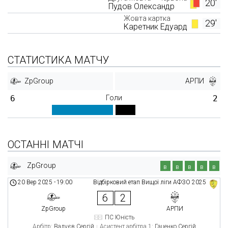
20'
Пудов Олександр
Жовта картка
29'
Каретник Едуард
СТАТИСТИКА МАТЧУ
ZpGroup
АРПИ
6
Голи
2
ОСТАННІ МАТЧІ
ZpGroup
в
в
в
в
в
20 Вер 2025
-
19:00
Відбірковий етап Вищої ліги АФЗО 2025
6
2
ZpGroup
АРПИ
ПС Юність
Арбітр:
Валуєв Сергій
Асистент арбітра 1:
Гаценко Сергій