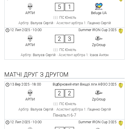
5
1
АРПИ
Beluga UA
ПС Юність
Арбітр:
Валуєв Сергій
Асистент арбітра 1:
Гаценко Сергій
12 Лип 2025
-
10:00
Summer IRON Cup 2025
2
3
АРПИ
ZpGroup
ПС Юність
Арбітр:
Валуєв Сергій
Асистент арбітра 1:
Ісаєв Антон
МАТЧІ ДРУГ З ДРУГОМ
13 Вер 2025
-
18:00
Відбірковий етап Вищої ліги АФЗО 2025
2
2
АРПИ
ZpGroup
ПС Юність
Арбітр:
Валуєв Сергій
Асистент арбітра 1:
Гаценко Сергій
Пенальті 6-7
12 Лип 2025
-
10:00
Summer IRON Cup 2025