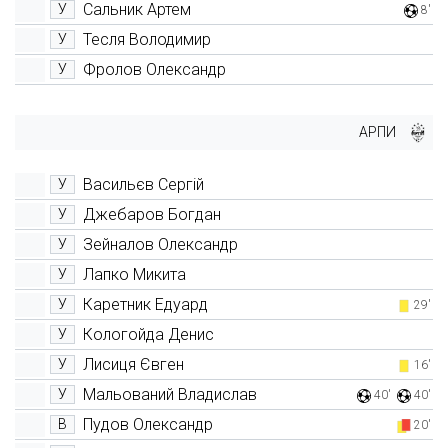
Сальник Артем
У
8'
Тесля Володимир
У
Фролов Олександр
У
АРПИ
Васильєв Сергій
У
Джебаров Богдан
У
Зейналов Олександр
У
Лапко Микита
У
Каретник Едуард
У
29'
Кологойда Денис
У
Лисиця Євген
У
16'
Мальований Владислав
У
40'
40'
Пудов Олександр
В
20'