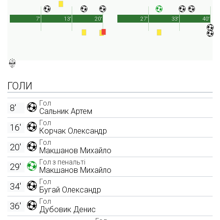
7'
13'
20'
27'
33'
40'
ГОЛИ
Гол
8'
Сальник Артем
Гол
16'
Корчак Олександр
Гол
20'
Макшанов Михайло
Гол з пенальті
29'
Макшанов Михайло
Гол
34'
Бугай Олександр
Гол
36'
Дубовик Денис