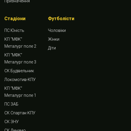
Призначення
Стадіони
Футболісти
ПС Юність
Чоловіки
КП “МФК”
Жінки
Металург поле 2
Діти
КП “МФК”
Металург поле 3
СК Будівельник
Локомотив-КПУ
КП “МФК”
Металург поле 1
ПС ЗАБ
СК Спартак-КПУ
СК ЗНУ
СК Динамо