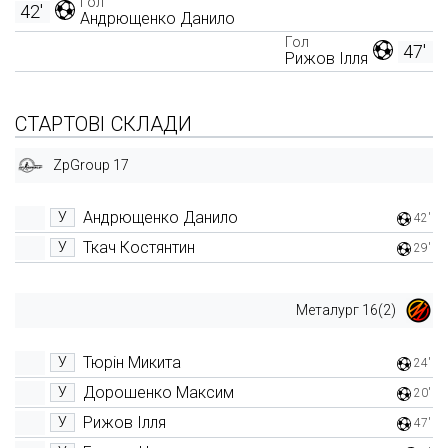
Гол
42'
Андрющенко Данило
Гол
47'
Рижов Ілля
СТАРТОВІ СКЛАДИ
ZpGroup 17
Андрющенко Данило
У
42'
Ткач Костянтин
У
29'
Металург 16(2)
Тюрін Микита
У
24'
Дорошенко Максим
У
20'
Рижов Ілля
У
47'