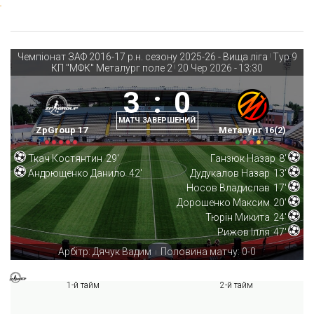
Чемпіонат ЗАФ 2016-17 р.н. сезону 2025-26 - Вища ліга
Тур 9
|
КП "МФК" Металург поле 2
20 Чер 2026
-
13:30
|
3
:
0
МАТЧ ЗАВЕРШЕНИЙ
ZpGroup 17
Металург 16(2)
Ткач Костянтин
29'
Ганзюк Назар
8'
Андрющенко Данило
42'
Дудукалов Назар
13'
Носов Владислав
17'
Дорошенко Максим
20'
Тюрін Микита
24'
Рижов Ілля
47'
Арбітр: Дячук Вадим
Половина матчу: 0-0
|
1-й тайм
2-й тайм