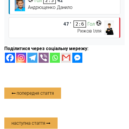
Гол
42'
2:5
Андрющенко Данило
47'
Гол
2:6
Рижов Ілля
Поділитися через соціальну мережу:
попередня стаття
наступна стаття