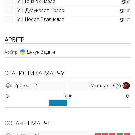
Ганзюк Назар
У
8'
Дудукалов Назар
У
13'
Носов Владислав
У
17'
АРБІТР
Дячук Вадим
Арбітр:
СТАТИСТИКА МАТЧУ
ZpGroup 17
Металург 16(2)
3
Голи
0
ОСТАННІ МАТЧІ