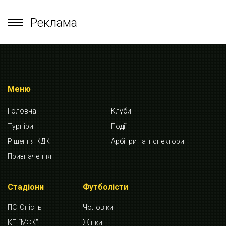
Реклама
Меню
Головна
Клуби
Турніри
Події
Рішення КДК
Арбітри та інспектори
Призначення
Стадіони
Футболісти
ПС Юність
Чоловіки
КП “МФК”
Жінки