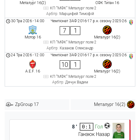
Металург 16(2)
СФК Титан 16
КП "МФК" Металург поле 2
Арбітр:
Марцифей Тимофій
30 Тра 2026
-
14:00
Чемпіонат ЗАФ 2016-17 р.н. сезону 2025-26
7
1
Мотор 16
Металург 16(2)
КП "МФК" Металург поле 2
Арбітр:
Казаков Олександр
24 Тра 2026
-
12:00
Чемпіонат ЗАФ 2016-17 р.н. сезону 2025-26
10
1
A.E.F. 16
Металург 16(2)
КП "МФК" Металург поле 2
Арбітр:
Дячук Вадим
ZpGroup 17
Металург 16(2)
8'
Гол
0:1
Ганзюк Назар