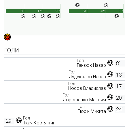
8'
17'
25'
33'
42'
50'
ГОЛИ
Гол
8'
Ганзюк Назар
Гол
13'
Дудукалов Назар
Гол
17'
Носов Владислав
Гол
20'
Дорошенко Максим
Гол
24'
Тюрін Микита
Гол
29'
Ткач Костянтин