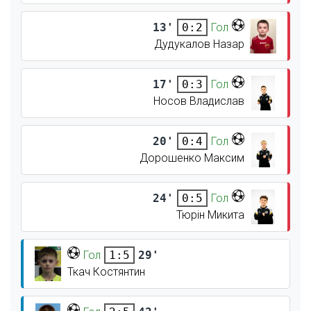
13'
Гол
0:2
Дудукалов Назар
17'
Гол
0:3
Носов Владислав
20'
Гол
0:4
Дорошенко Максим
24'
Гол
0:5
Тюрін Микита
Гол
29'
1:5
Ткач Костянтин