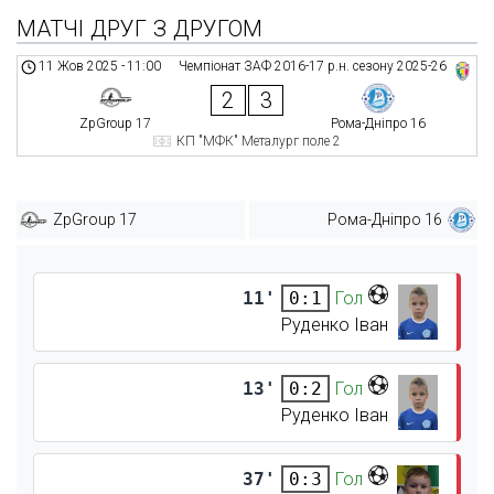
МАТЧІ ДРУГ З ДРУГОМ
11 Жов 2025
-
11:00
Чемпіонат ЗАФ 2016-17 р.н. сезону 2025-26
2
3
ZpGroup 17
Рома-Дніпро 16
КП "МФК" Металург поле 2
ZpGroup 17
Рома-Дніпро 16
11'
Гол
0:1
Руденко Іван
13'
Гол
0:2
Руденко Іван
37'
Гол
0:3