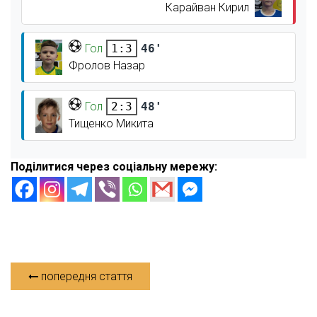
Карайван Кирил
Гол
46'
1:3
Фролов Назар
Гол
48'
2:3
Тищенко Микита
Поділитися через соціальну мережу:
попередня стаття