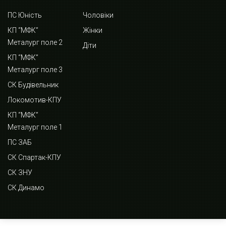
ПС Юність
Чоловіки
КП “МФК”
Жінки
Металург поле 2
Діти
КП “МФК”
Металург поле 3
СК Будівельник
Локомотив-КПУ
КП “МФК”
Металург поле 1
ПС ЗАБ
СК Спартак-КПУ
СК ЗНУ
СК Динамо