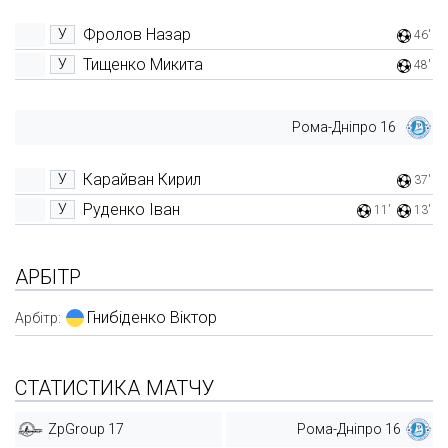
Фролов Назар
У
46'
Тищенко Микита
У
48'
Рома-Дніпро 16
Карайван Кирил
У
37'
Руденко Іван
У
11'
13'
АРБІТР
Гнибіденко Віктор
Арбітр:
СТАТИСТИКА МАТЧУ
ZpGroup 17
Рома-Дніпро 16