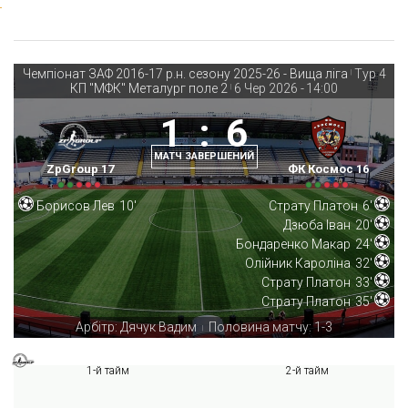
Чемпіонат ЗАФ 2016-17 р.н. сезону 2025-26 - Вища ліга
Тур 4
|
КП "МФК" Металург поле 2
6 Чер 2026
-
14:00
|
1
:
6
МАТЧ ЗАВЕРШЕНИЙ
ZpGroup 17
ФК Космос 16
Борисов Лев
10'
Страту Платон
6'
Дзюба Іван
20'
Бондаренко Макар
24'
Олійник Кароліна
32'
Страту Платон
33'
Страту Платон
35'
Арбітр: Дячук Вадим
Половина матчу: 1-3
|
1-й тайм
2-й тайм