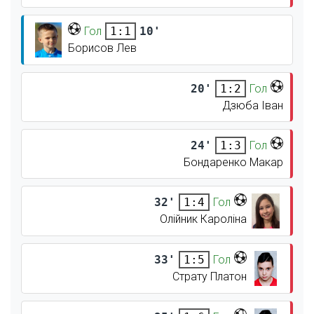
Гол
10'
1:1
Борисов Лев
20'
Гол
1:2
Дзюба Іван
24'
Гол
1:3
Бондаренко Макар
32'
Гол
1:4
Олійник Кароліна
33'
Гол
1:5
Страту Платон