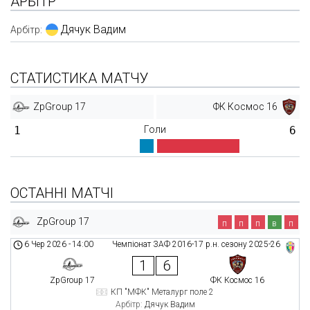
АРБІТР
Дячук Вадим
Арбітр:
СТАТИСТИКА МАТЧУ
ZpGroup 17
ФК Космос 16
1
Голи
6
ОСТАННІ МАТЧІ
ZpGroup 17
п
п
п
в
п
6 Чер 2026
-
14:00
Чемпіонат ЗАФ 2016-17 р.н. сезону 2025-26
1
6
ZpGroup 17
ФК Космос 16
КП "МФК" Металург поле 2
Арбітр:
Дячук Вадим