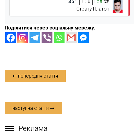
35'
Гол
1:6
Страту Платон
Поділитися через соціальну мережу:
попередня стаття
наступна стаття
Реклама