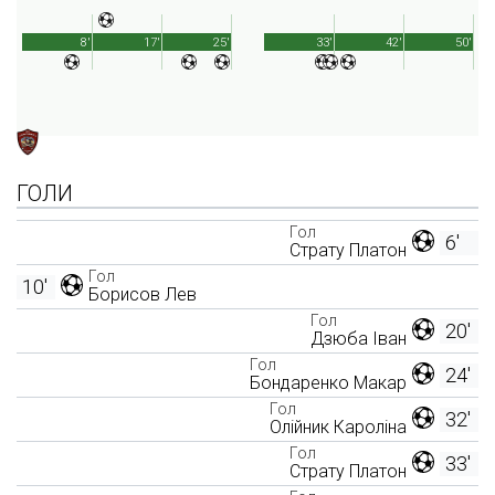
8'
17'
25'
33'
42'
50'
ГОЛИ
Гол
6'
Страту Платон
Гол
10'
Борисов Лев
Гол
20'
Дзюба Іван
Гол
24'
Бондаренко Макар
Гол
32'
Олійник Кароліна
Гол
33'
Страту Платон