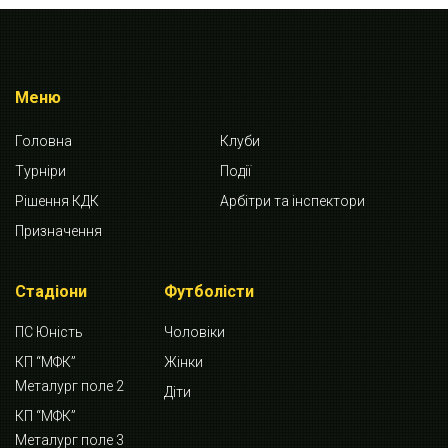
Меню
Головна
Клуби
Турніри
Події
Рішення КДК
Арбітри та інспектори
Призначення
Стадіони
Футболісти
ПС Юність
Чоловіки
КП “МФК”
Жінки
Металург поле 2
Діти
КП “МФК”
Металург поле 3