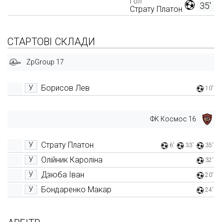
Гол
35'
Страту Платон
СТАРТОВІ СКЛАДИ
ZpGroup 17
Борисов Лев
У
10'
ФК Космос 16
Страту Платон
У
6'
33'
35'
Олійник Кароліна
У
32'
Дзюба Іван
У
20'
Бондаренко Макар
У
24'