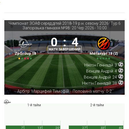
Чемпіонат ЗОАФ серед дітей 2018-19 р.н. сезону 2026
Тур 6
|
Запорізька гімназія №98
20 Чер 2026
-
10:00
|
0
:
4
МАТЧ ЗАВЕРШЕНИЙ
ZpGroup 18
Металург 18 (2)
Нікітін Геннадій
3'
Вєнцев Андрій
4'
Вєнцев Андрій
24'
Нікітін Геннадій
38'
Арбітр: Марцифей Тимофій
Половина матчу: 0-2
|
1-й тайм
2-й тайм
7'
13'
20'
27'
33'
40'