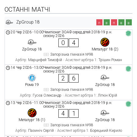
ОСТАННІ МАТЧІ
ZpGroup 18
п
в
п
в
в
20 Чер 2026
-
10:00
Чемпіонат ЗОАФ серед дітей 2018-19 р.н.
сезону 2026
0
4
ZpGroup 18
Металург 18 (2)
Запорізька гімназія №98
Арбітр:
Марцифей Тимофій
Асистент арбітра 1:
Трішин Роман
14 Чер 2026
-
13:00
Чемпіонат ЗОАФ серед дітей 2018-19 р.н.
сезону 2026
2
6
Рома 19
ZpGroup 18
Запорізька гімназія №98
Арбітр:
Гусєв Олександр
Асистент арбітра 1:
Літкін Юрій
13 Чер 2026
-
11:00
Чемпіонат ЗОАФ серед дітей 2018-19 р.н.
сезону 2026
4
1
Металург 18 (1)
ZpGroup 18
Запорізька гімназія №98
Арбітр:
Пазиніч Сергій
Асистент арбітра 1:
Борецький Кирило