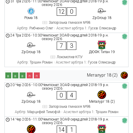
31 Тра 2026
-
11:00
Чемпіонат ЗОАФ серед дітей 2018-19 р.н.
сезону 2026
12
0
Рома 18
ZpGroup 18
Запорізька гімназія №98
Арбітр:
Рибченко Олег
Асистент арбітра 1:
Гусєв Олександр
24 Тра 2026
-
10:30
Чемпіонат ЗОАФ серед дітей 2018-19 р.н.
сезону 2026
7
3
ZpGroup 18
ДЮФК Титан 19
Локомотив-КПУ
Арбітр:
Трішин Роман
Асистент арбітра 1:
Гусєв Олександр
Металург 18 (2)
в
в
в
п
п
20 Чер 2026
-
10:00
Чемпіонат ЗОАФ серед дітей 2018-19 р.н.
сезону 2026
0
4
ZpGroup 18
Металург 18 (2)
Запорізька гімназія №98
Арбітр:
Марцифей Тимофій
Асистент арбітра 1:
Трішин Роман
14 Чер 2026
-
11:00
Чемпіонат ЗОАФ серед дітей 2018-19 р.н.
сезону 2026
14
1