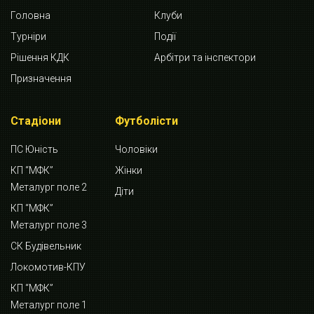
Головна
Клуби
Турніри
Події
Рішення КДК
Арбітри та інспектори
Призначення
Стадіони
Футболісти
ПС Юність
Чоловіки
КП “МФК”
Жінки
Металург поле 2
Діти
КП “МФК”
Металург поле 3
СК Будівельник
Локомотив-КПУ
КП “МФК”
Металург поле 1