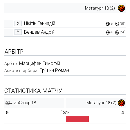
Металург 18 (2)
Нікітін Геннадій
У
3'
38'
Вєнцев Андрій
У
4'
24'
АРБІТР
Марцифей Тимофій
Арбітр:
Трішин Роман
Асистент арбітра:
СТАТИСТИКА МАТЧУ
ZpGroup 18
Металург 18 (2)
0
Голи
4