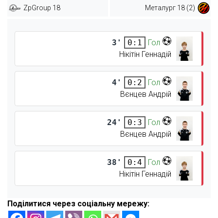
ZpGroup 18
Металург 18 (2)
3'
Гол
0:1
Нікітін Геннадій
4'
Гол
0:2
Вєнцев Андрій
24'
Гол
0:3
Вєнцев Андрій
38'
Гол
0:4
Нікітін Геннадій
Поділитися через соціальну мережу: