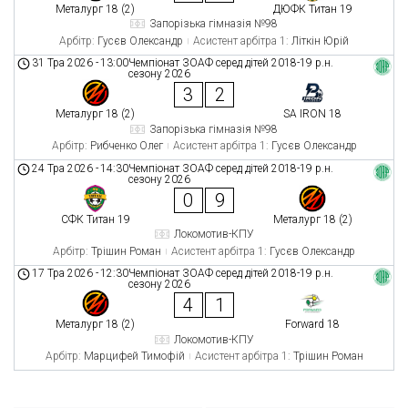
Металург 18 (2)
ДЮФК Титан 19
Запорізька гімназія №98
Арбітр:
Гусєв Олександр
Асистент арбітра 1:
Літкін Юрій
31 Тра 2026
-
13:00
Чемпіонат ЗОАФ серед дітей 2018-19 р.н.
сезону 2026
3
2
Металург 18 (2)
SA IRON 18
Запорізька гімназія №98
Арбітр:
Рибченко Олег
Асистент арбітра 1:
Гусєв Олександр
24 Тра 2026
-
14:30
Чемпіонат ЗОАФ серед дітей 2018-19 р.н.
сезону 2026
0
9
СФК Титан 19
Металург 18 (2)
Локомотив-КПУ
Арбітр:
Трішин Роман
Асистент арбітра 1:
Гусєв Олександр
17 Тра 2026
-
12:30
Чемпіонат ЗОАФ серед дітей 2018-19 р.н.
сезону 2026
4
1
Металург 18 (2)
Forward 18
Локомотив-КПУ
Арбітр:
Марцифей Тимофій
Асистент арбітра 1:
Трішин Роман