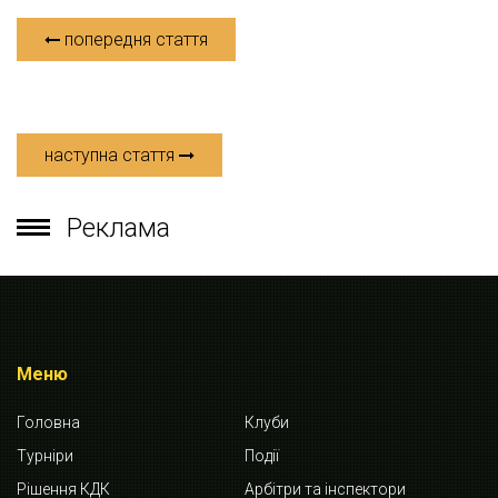
попередня стаття
наступна стаття
Реклама
Меню
Головна
Клуби
Турніри
Події
Рішення КДК
Арбітри та інспектори