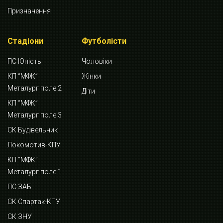
Призначення
Стадіони
Футболісти
ПС Юність
Чоловіки
КП “МФК”
Жінки
Металург поле 2
Діти
КП “МФК”
Металург поле 3
СК Будівельник
Локомотив-КПУ
КП “МФК”
Металург поле 1
ПС ЗАБ
СК Спартак-КПУ
СК ЗНУ