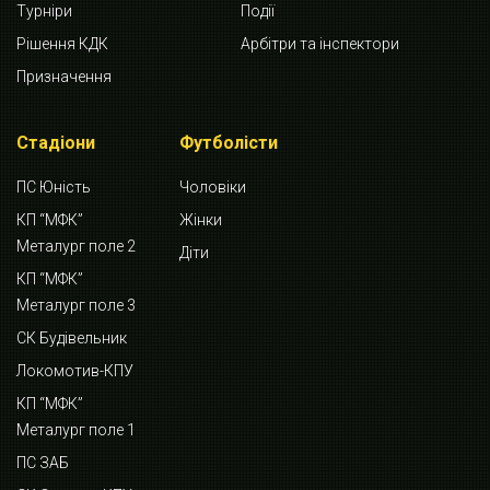
Турніри
Події
Рішення КДК
Арбітри та інспектори
Призначення
Стадіони
Футболісти
ПС Юність
Чоловіки
КП “МФК”
Жінки
Металург поле 2
Діти
КП “МФК”
Металург поле 3
СК Будівельник
Локомотив-КПУ
КП “МФК”
Металург поле 1
ПС ЗАБ