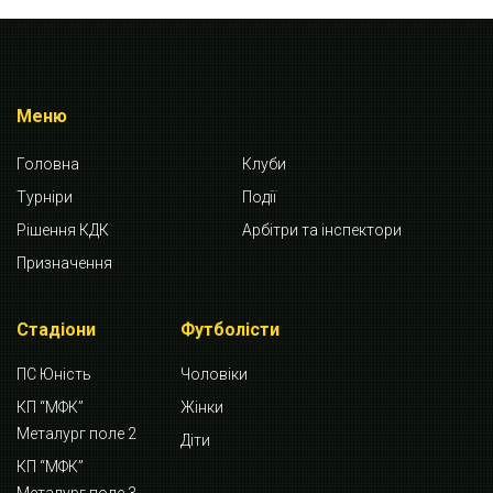
Меню
Головна
Клуби
Турніри
Події
Рішення КДК
Арбітри та інспектори
Призначення
Стадіони
Футболісти
ПС Юність
Чоловіки
КП “МФК”
Жінки
Металург поле 2
Діти
КП “МФК”