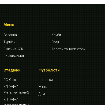
Меню
Головна
Клуби
Турніри
Події
Рішення КДК
Арбітри та інспектори
Призначення
Стадіони
Футболісти
ПС Юність
Чоловіки
КП “МФК”
Жінки
Металург поле 2
Діти
КП “МФК”