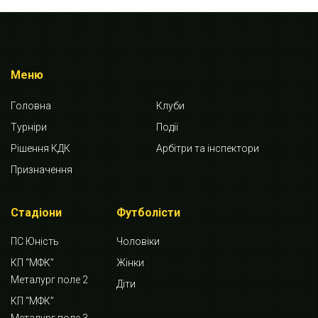
Меню
Головна
Клуби
Турніри
Події
Рішення КДК
Арбітри та інспектори
Призначення
Стадіони
Футболісти
ПС Юність
Чоловіки
КП “МФК”
Жінки
Металург поле 2
Діти
КП “МФК”