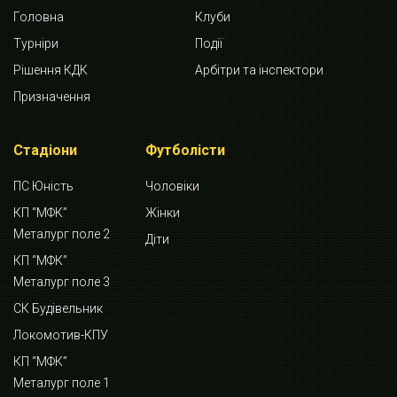
Головна
Клуби
Турніри
Події
Рішення КДК
Арбітри та інспектори
Призначення
Стадіони
Футболісти
ПС Юність
Чоловіки
КП “МФК”
Жінки
Металург поле 2
Діти
КП “МФК”
Металург поле 3
СК Будівельник
Локомотив-КПУ
КП “МФК”
Металург поле 1