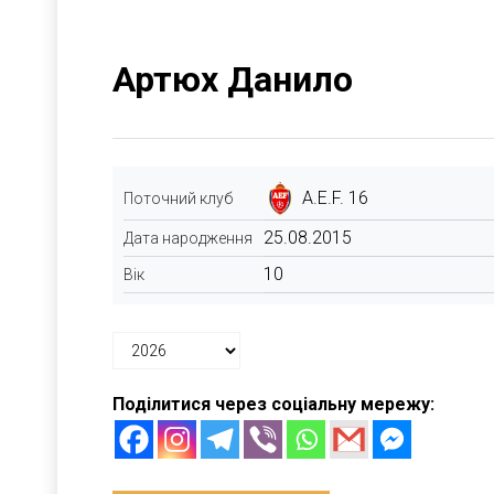
Артюх Данило
A.E.F. 16
Поточний клуб
25.08.2015
Дата народження
10
Вік
Поділитися через соціальну мережу: