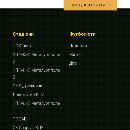
наступна стаття
Стадіони
Футболісти
ПС Юність
Чоловіки
КП “МФК” Металург поле
Жінки
2
Діти
КП “МФК” Металург поле
3
СК Будівельник
Локомотив-КПУ
КП “МФК” Металург поле
1
ПС ЗАБ
СК Спартак-КПУ