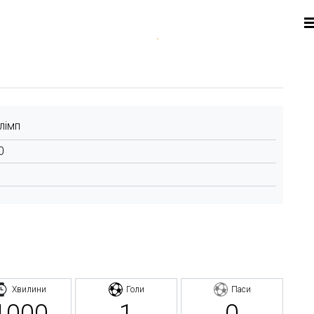
лімп
0
Хвилини
Голи
Паси
1000
1
0