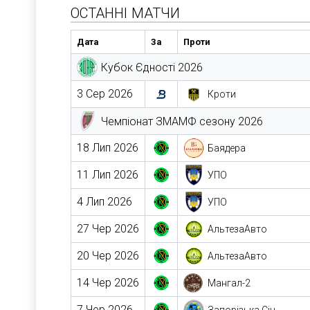
ОСТАННІ МАТЧИ
Дата
За
Проти
Кубок Єдності 2026
3 Сер 2026
Кроти
Чемпіонат ЗМАМФ сезону 2026
18 Лип 2026
Баядера
11 Лип 2026
УПО
4 Лип 2026
УПО
27 Чер 2026
АльтезаАвто
20 Чер 2026
АльтезаАвто
14 Чер 2026
Мангал-2
7 Чер 2026