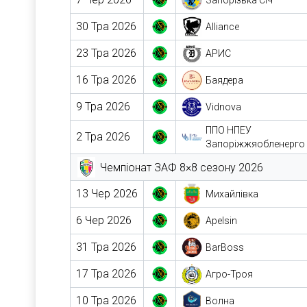
Запорізька Січ
30 Тра 2026
Alliance
23 Тра 2026
АРИС
16 Тра 2026
Баядера
9 Тра 2026
Vidnova
ППО НПЕУ
2 Тра 2026
Запоріжжяобленерго
Чемпіонат ЗАФ 8×8 сезону 2026
13 Чер 2026
Михайлівка
6 Чер 2026
Apelsin
31 Тра 2026
BarBoss
17 Тра 2026
Агро-Троя
10 Тра 2026
Волна