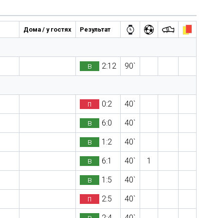
Дома / у гостях
Результат
в
2:12
90`
п
0:2
40`
в
6:0
40`
в
1:2
40`
в
6:1
40`
1
в
1:5
40`
п
2:5
40`
в
2:4
40`