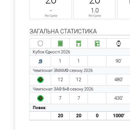
-
1.0
Per Game
Per Game
ЗАГАЛЬНА СТАТИСТИКА
Кубок Єдності 2026
1
1
90′
Чемпіонат ЗМАМФ сезону 2026
12
12
480′
Чемпіонат ЗАФ 8×8 сезону 2026
7
7
430′
Повна:
20
20
0
1000′