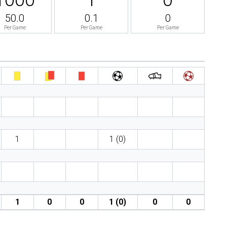
50.0
0.1
0
Per Game
Per Game
Per Game
1
1 (0)
1
0
0
1 (0)
0
0