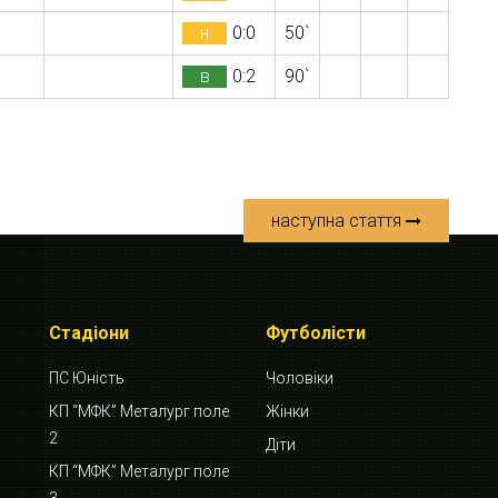
н
0:0
50`
в
0:2
90`
наступна стаття
Стадіони
Футболісти
ПС Юність
Чоловіки
КП “МФК” Металург поле
Жінки
2
Діти
КП “МФК” Металург поле