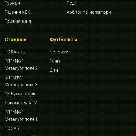
Турніри
Події
Рішення КДК
Арбітри та інспектори
Призначення
Стадіони
Футболісти
ПС Юність
Чоловіки
КП “МФК”
Жінки
Металург поле 2
Діти
КП “МФК”
Металург поле 3
СК Будівельник
Локомотив-КПУ
КП “МФК”
Металург поле 1
ПС ЗАБ