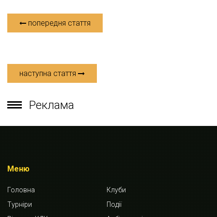
попередня стаття
наступна стаття
Реклама
Меню
Головна
Клуби
Турніри
Події