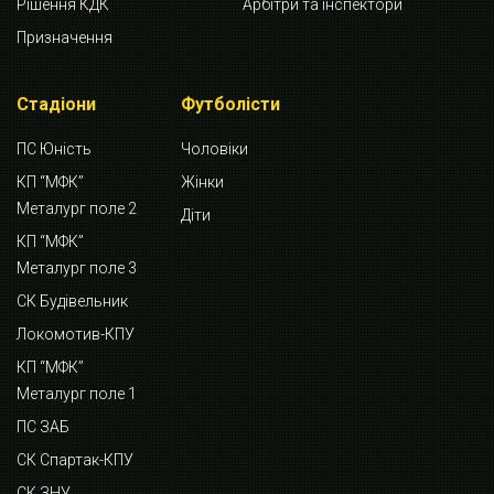
Рішення КДК
Арбітри та інспектори
Призначення
Стадіони
Футболісти
ПС Юність
Чоловіки
КП “МФК”
Жінки
Металург поле 2
Діти
КП “МФК”
Металург поле 3
СК Будівельник
Локомотив-КПУ
КП “МФК”
Металург поле 1
ПС ЗАБ
СК Спартак-КПУ
СК ЗНУ