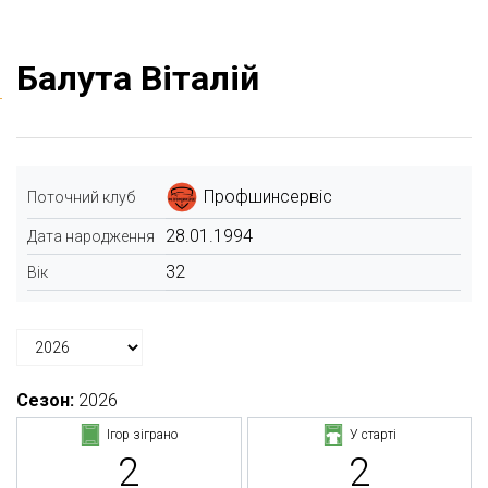
Балута Віталій
Профшинсервіс
Поточний клуб
28.01.1994
Дата народження
32
Вік
Сезон:
2026
Ігор зіграно
У старті
2
2