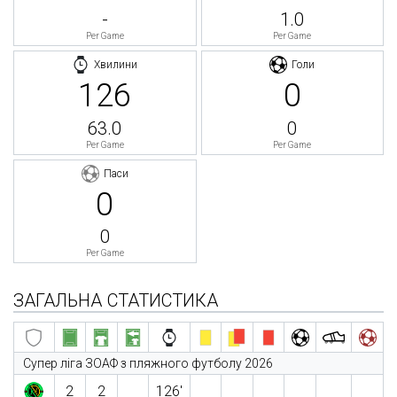
-
1.0
Per Game
Per Game
Хвилини
Голи
126
0
63.0
0
Per Game
Per Game
Паси
0
0
Per Game
ЗАГАЛЬНА СТАТИСТИКА
Супер ліга ЗОАФ з пляжного футболу 2026
2
2
126′