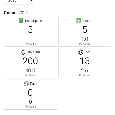
Сезон:
2026
Ігор зіграно
У старті
5
5
-
1.0
Per Game
Per Game
Хвилини
Голи
200
13
40.0
2.6
Per Game
Per Game
Паси
0
0
Per Game