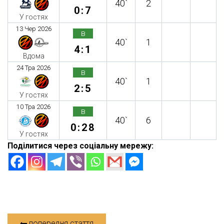
40`
2
0:7
У гостях
13 Чер 2026
в
40`
1
4:1
Вдома
24 Тра 2026
в
40`
1
2:5
У гостях
10 Тра 2026
в
40`
6
0:28
У гостях
Поділитися через соціальну мережу:
попередня стаття