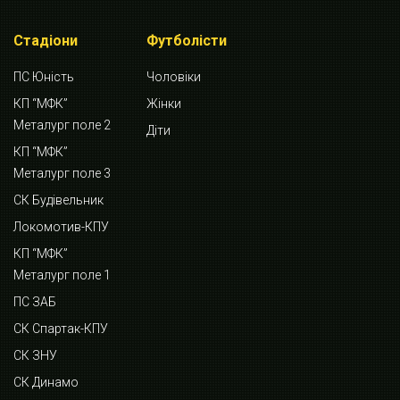
Стадіони
Футболісти
ПС Юність
Чоловіки
КП “МФК”
Жінки
Металург поле 2
Діти
КП “МФК”
Металург поле 3
СК Будівельник
Локомотив-КПУ
КП “МФК”
Металург поле 1
ПС ЗАБ
СК Спартак-КПУ
СК ЗНУ
СК Динамо