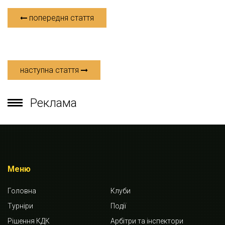
попередня стаття
наступна стаття
Реклама
Меню
Головна
Клуби
Турніри
Події
Рішення КДК
Арбітри та інспектори