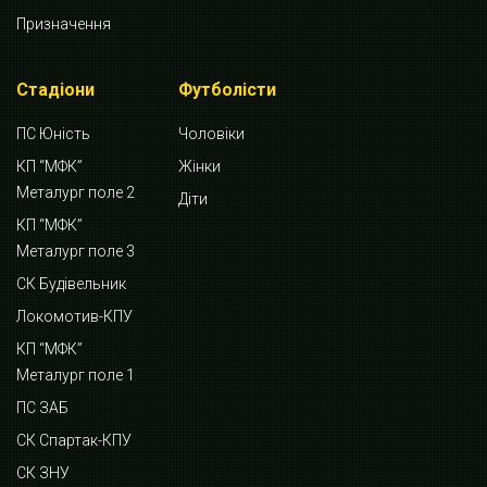
Призначення
Стадіони
Футболісти
ПС Юність
Чоловіки
КП “МФК”
Жінки
Металург поле 2
Діти
КП “МФК”
Металург поле 3
СК Будівельник
Локомотив-КПУ
КП “МФК”
Металург поле 1
ПС ЗАБ
СК Спартак-КПУ
СК ЗНУ