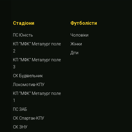
Стадіони
Футболісти
ПС Юність
Чоловіки
КП “МФК” Металург поле
Жінки
2
Діти
КП “МФК” Металург поле
3
СК Будівельник
Локомотив-КПУ
КП “МФК” Металург поле
1
ПС ЗАБ
СК Спартак-КПУ
СК ЗНУ