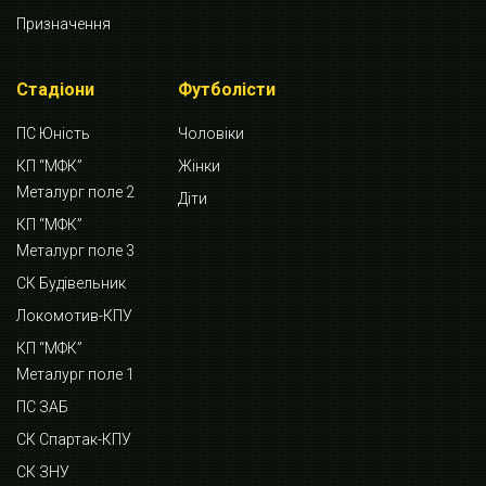
Призначення
Стадіони
Футболісти
ПС Юність
Чоловіки
КП “МФК”
Жінки
Металург поле 2
Діти
КП “МФК”
Металург поле 3
СК Будівельник
Локомотив-КПУ
КП “МФК”
Металург поле 1
ПС ЗАБ
СК Спартак-КПУ
СК ЗНУ