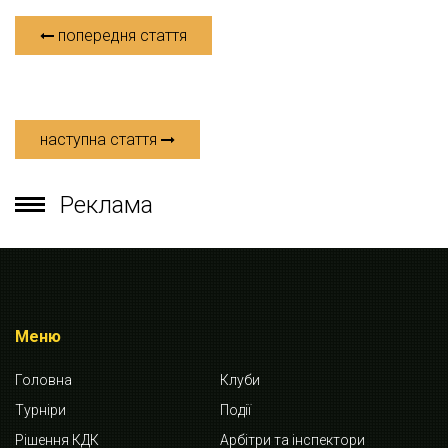
попередня стаття
наступна стаття
Реклама
Меню
Головна
Клуби
Турніри
Події
Рішення КДК
Арбітри та інспектори